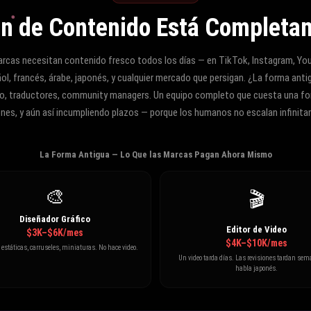
ón de Contenido Está Completa
rcas necesitan contenido fresco todos los días — en TikTok, Instagram, YouT
ol, francés, árabe, japonés, y cualquier mercado que persigan. ¿La forma ant
deo, traductores, community managers. Un equipo completo que cuesta una 
ones, y aún así incumpliendo plazos — porque los humanos no escalan infinit
La Forma Antigua — Lo Que las Marcas Pagan Ahora Mismo
🎨
🎬
Diseñador Gráfico
Editor de Video
$3K–$6K/mes
$4K–$10K/mes
státicas, carruseles, miniaturas. No hace video.
Un video tarda días. Las revisiones tardan se
habla japonés.