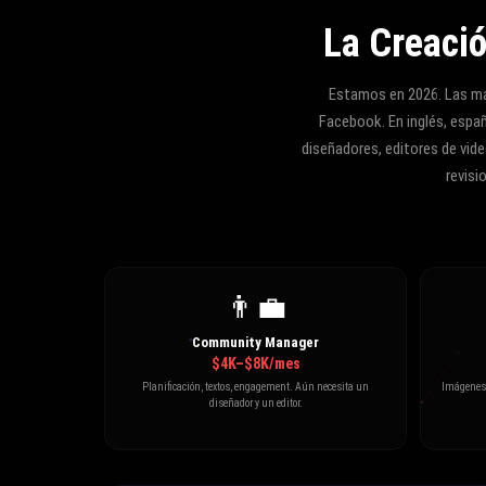
La Creaci
Estamos en 2026. Las ma
Facebook. En inglés, españ
diseñadores, editores de vi
revisi
👨‍💼
Community Manager
$4K–$8K/mes
Planificación, textos, engagement. Aún necesita un
Imágenes e
diseñador y un editor.