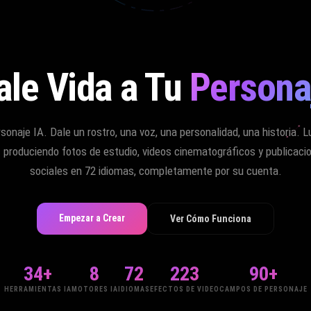
ale Vida a Tu
Persona
sonaje IA. Dale un rostro, una voz, una personalidad, una historia. 
— produciendo fotos de estudio, videos cinematográficos y publicaci
sociales en 72 idiomas, completamente por su cuenta.
Empezar a Crear
Ver Cómo Funciona
34+
8
72
223
90+
HERRAMIENTAS IA
MOTORES IA
IDIOMAS
EFECTOS DE VIDEO
CAMPOS DE PERSONAJE