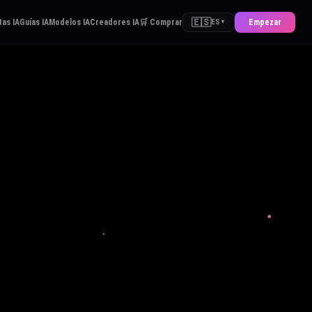
🇪🇸
as IA
Guías IA
Modelos IA
Creadores IA
🛒 Comprar
Empezar
ES
▼