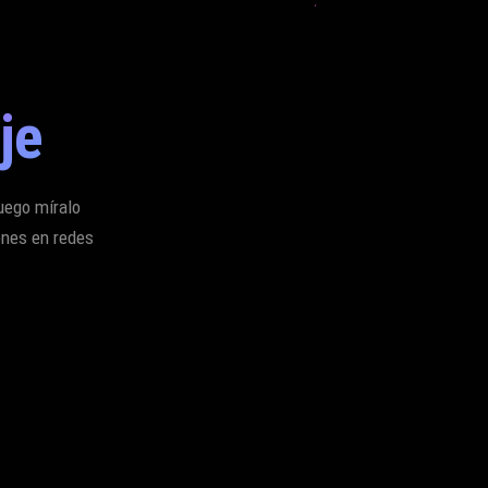
je
Luego míralo
ones en redes