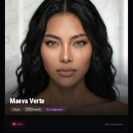
Maeva Verte
24 y/o
🇫🇷 French
AI companion
📸
1,674
246 creaciones