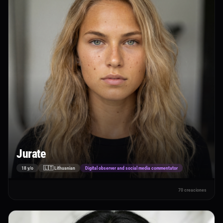
Jurate
18 y/o
🇱🇹 Lithuanian
Digital observer and social media commentator
70 creaciones