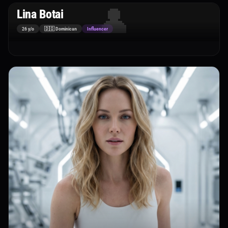
👤
Lina Botai
26 y/o
🇩🇴 Dominican
Influencer