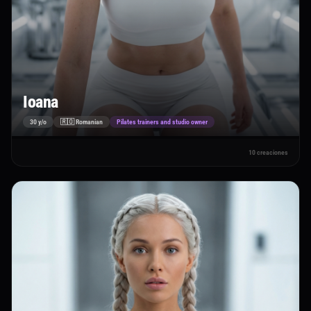
Ioana
30 y/o
🇷🇴 Romanian
Pilates trainers and studio owner
10 creaciones