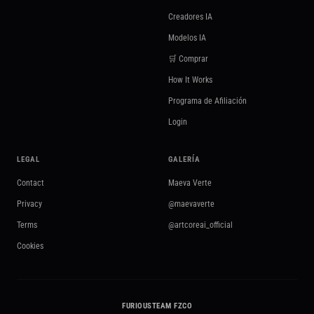
Creadores IA
Modelos IA
🛒 Comprar
How It Works
Programa de Afiliación
Login
LEGAL
GALERÍA
Contact
Maeva Verte
Privacy
@maevaverte
Terms
@artcoreai_official
Cookies
FURIOUSTEAM FZCO