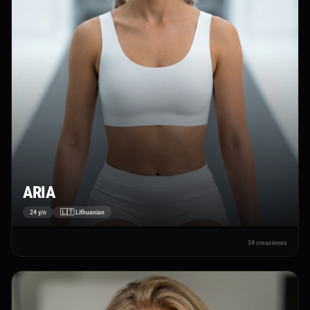
ARIA
24 y/o
🇱🇹 Lithuanian
34 creaciones