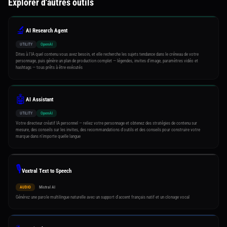
Explorer d'autres outils
🔬
AI Research Agent
UTILITY
OpenAI
Dites à l'IA quel contenu vous avez besoin, et elle recherche les sujets tendance dans le créneau de votre
personnage, puis génère un plan de production complet — légendes, invites d'image, paramètres vidéo et
hashtags — tous prêts à être exécutés
🤖
AI Assistant
UTILITY
OpenAI
Votre directeur créatif IA personnel — reliez votre personnage et obtenez des stratégies de contenu sur
mesure, des conseils sur les invites, des recommandations d'outils et des conseils pour construire votre
marque dans n'importe quelle langue
🎙️
Voxtral Text to Speech
AUDIO
Mistral AI
Générez une parole multilingue naturelle avec un support d'accent français natif et un clonage vocal