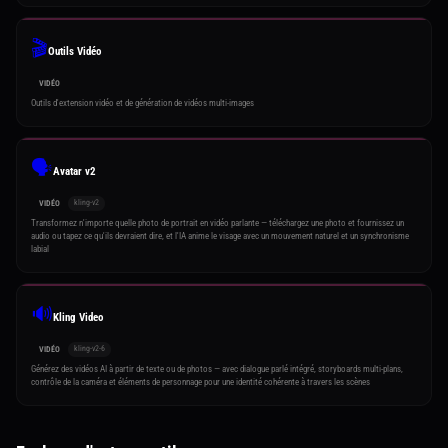
🎬
Outils Vidéo
VIDÉO
Outils d'extension vidéo et de génération de vidéos multi-images
🗣️
Avatar v2
kling-v2
VIDÉO
Transformez n'importe quelle photo de portrait en vidéo parlante — téléchargez une photo et fournissez un
audio ou tapez ce qu'ils devraient dire, et l'IA anime le visage avec un mouvement naturel et un synchronisme
labial
🔊
Kling Video
kling-v2-6
VIDÉO
Générez des vidéos AI à partir de texte ou de photos — avec dialogue parlé intégré, storyboards multi-plans,
contrôle de la caméra et éléments de personnage pour une identité cohérente à travers les scènes