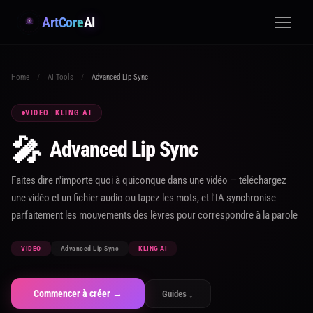
ArtCore
AI
Home
/
AI Tools
/
Advanced Lip Sync
VIDEO
|
KLING AI
🎤
Advanced Lip Sync
Faites dire n'importe quoi à quiconque dans une vidéo — téléchargez
une vidéo et un fichier audio ou tapez les mots, et l'IA synchronise
parfaitement les mouvements des lèvres pour correspondre à la parole
VIDEO
Advanced Lip Sync
KLING AI
Commencer à créer →
Guides ↓