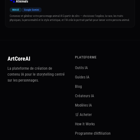
🐾
AInimals
IMAGE
Google Gemini
Concevez et générez votre personnage animal AI à partir de zéro — choisissez l'espèce, la race, les traits
physiques, la personnalité et le style artistique, et l'IA crée le portrait parfait pour lancer votre persona animal.
ArtCoreAI
PLATEFORME
Outils IA
La plateforme de création de
contenu IA pour le storytelling centré
Guides IA
sur les personnages.
Blog
Créateurs IA
Modèles IA
🛒 Acheter
How It Works
Programme d'Affiliation