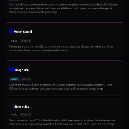
Cinq outils d'image avancés en un seul endroit — combinez des photos avec des invites de modèle, fusionnez
des sujets avec des scènes, étendez des images au-delà de leurs bords, générez des vues multi-angles et
détectez des objets dans n'importe quelle image
🎬
Motion Control
kling-v2-6
VIDÉO
Téléchargez une photo et une vidéo de mouvement — votre personnage effectue exactement les mêmes
mouvements, danses ou gestes dans une nouvelle vidéo AI
🖼️
Image Gen
kling-v2-1
IMAGE
Générez des images AI à partir de descriptions textuelles ou transformez des photos existantes — avec
référence de visage et de sujet pour garder votre personnage cohérent à travers chaque image
✨
Effets Vidéo
kling-v2-6
VIDÉO
Choisissez un effet parmi 222 modèles d'animation, téléchargez une photo et générez instantanément une
courte vidéo de votre personnage dansant, se transformant ou exécutant l'effet — sans besoin de prompt