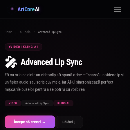
ArtCore
AI
Home
/
AI Tools
/
Advanced Lip Sync
VIDEO
|
KLING AI
🎤
Advanced Lip Sync
Fă ca oricine dintr-un videoclip să spună orice — încarcă un videoclip și
un fișier audio sau scrie cuvintele, iar AI-ul sincronizează perfect
mișcările buzelor pentru a se potrivi cu vorbirea
VIDEO
Advanced Lip Sync
KLING AI
Începe să creezi →
Ghiduri ↓