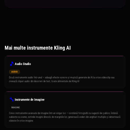
Mai multe instrumente Kling AI
🎵
Audio Studio
AUDIO
Două instrumente audio într-unul — adaugă efecte sonore și muzică generate de AI la orice videoclip sau
creează clipuri audio din descrieri de text, toate alimentate de Kling AI
🔧
Instrumente de Imagine
IMAGINE
Cinco instrumente avansate de imagine într-un singur loc — combină fotografii cu sugestii de șablon, îmbină
subiecte cu scene, extinde imagini dincolo de marginile lor, generează vederi din unghiuri multiple și detectează
obiecte în orice imagine