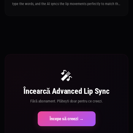
type the words, and the AI syncs the lip movements perfectly to match the
speech
🎤
Încearcă Advanced Lip Sync
Fără abonament. Plătești doar pentru ce creezi.
Începe să creezi →