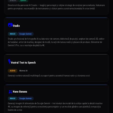
UTILITY
OpenAI
Directorul tău personal AI Creativ — leagă-ți personajul și obține strategii de conținut personalizate, îndrumare
pentru prompturi, recomandări de instrumente și sfaturi pentru construirea brandului în orice limbă
📷
Studio
IMAGE
Google Gemini
Studio profesional de fotografie AI cu laborator de camere, bibliotecă de poziții, unghiuri de cameră 3D, editor
de fundaluri, artist de machiaj, designer de modă, locații din lumea reală și plasare de produse. Alimentat de
Gemini 3 Pro, cu o rezoluție de până la 4K.
🎙️
Voxtral Text to Speech
AUDIO
Mistral AI
Generați vorbire naturală multilingvă cu suport pentru accentul francez nativ și clonarea vocii
🍌
Nano Banana
IMAGE
Google Gemini
Generați imagini AI alimentate de Google Gemini — trei niveluri de model de la schițe rapide la detalii maxime
4K, cu imagini de referință pentru consistența personajelor și un mod de gândire care planifică compoziția
înainte de a crea