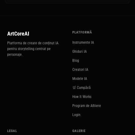
ArtCoreAI
PLATFORMĂ
Instrumente IA
Platforma de creare de conținut IA
pentru storytelling centrat pe
Ghiduri IA
personaje.
Blog
Creatori IA
Modele IA
🛒 Cumpără
How It Works
Program de Afiliere
Login
LEGAL
GALERIE