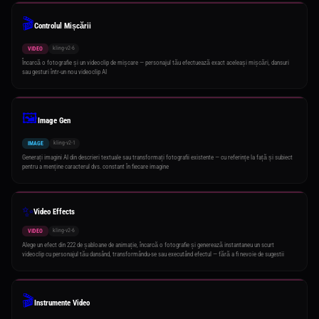
🎬
Controlul Mișcării
kling-v2-6
VIDEO
Încarcă o fotografie și un videoclip de mișcare — personajul tău efectuează exact aceleași mișcări, dansuri
sau gesturi într-un nou videoclip AI
🖼️
Image Gen
kling-v2-1
IMAGE
Generați imagini AI din descrieri textuale sau transformați fotografii existente — cu referințe la față și subiect
pentru a menține caracterul dvs. constant în fiecare imagine
✨
Video Effects
kling-v2-6
VIDEO
Alege un efect din 222 de șabloane de animație, încarcă o fotografie și generează instantaneu un scurt
videoclip cu personajul tău dansând, transformându-se sau executând efectul — fără a fi nevoie de sugestii
🎬
Instrumente Video