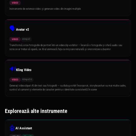
VIDEO
Instrumente de extensie video și generare video din imagini multiple
🗣️
Avatar v2
kling-v2
VIDEO
Transformă orice fotografie de portret într-un videoclip vorbitor — încarcă o fotografie și oferă audio sau
scrie ce ar trebui să spună, iar AI-ul animează fața cu mișcare naturală și sincronizare a buzelor
🔊
Kling Video
kling-v2-6
VIDEO
Generați videoclipuri AI din text sau fotografii — cu dialog vorbit încorporat, storyboard-uri cu mai multe cadre,
control al camerei și elemente de caracter pentru o identitate consistentă în scene
Explorează alte instrumente
🤖
AI Assistant