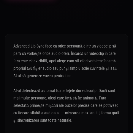
Advanced Lip Sync face ca orice persoană dintr-un videoclip să
pară că vorbește orice audio oferi. Încarcă un videoclip în care
fața este clar vizibilă, apoi alege cum să oferi vorbirea: încarcă
propriul tău fișier audio sau pur și simplu scrie cuvintele și lasă
AI-ul să genereze vocea pentru tine.
AI-ul detectează automat toate fețele din videoclip. Dacă sunt
mai multe persoane, alegi care față să fie animată. Fața
selectată primește mișcări ale buzelor precise care se potrivesc
cu fiecare silabă a audio-ului — mișcarea maxilarului, forma gurii
și sincronizarea sunt toate naturale.