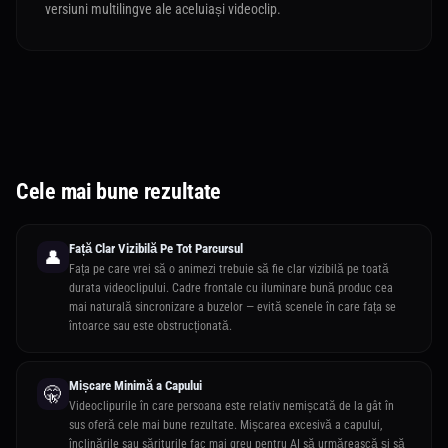
versiuni multilingve ale aceluiași videoclip.
Cele mai bune rezultate
Față Clar Vizibilă Pe Tot Parcursul
👤
Fața pe care vrei să o animezi trebuie să fie clar vizibilă pe toată
durata videoclipului. Cadre frontale cu iluminare bună produc cea
mai naturală sincronizare a buzelor — evită scenele în care fața se
întoarce sau este obstrucționată.
Mișcare Minimă a Capului
🤫
Videoclipurile în care persoana este relativ nemișcată de la gât în
sus oferă cele mai bune rezultate. Mișcarea excesivă a capului,
înclinările sau săriturile fac mai greu pentru AI să urmărească și să