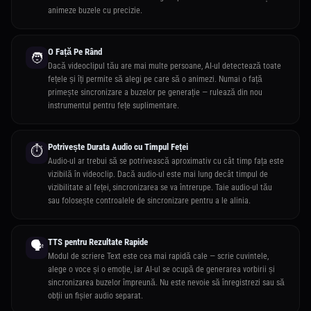
animeze buzele cu precizie.
O Față Pe Rând
🧑
Dacă videoclipul tău are mai multe persoane, AI-ul detectează toate
fețele și îți permite să alegi pe care să o animezi. Numai o față
primește sincronizare a buzelor pe generație — rulează din nou
instrumentul pentru fețe suplimentare.
Potrivește Durata Audio cu Timpul Feței
⏱️
Audio-ul ar trebui să se potrivească aproximativ cu cât timp fața este
vizibilă în videoclip. Dacă audio-ul este mai lung decât timpul de
vizibilitate al feței, sincronizarea se va întrerupe. Taie audio-ul tău
sau folosește controalele de sincronizare pentru a le alinia.
TTS pentru Rezultate Rapide
🗣️
Modul de scriere Text este cea mai rapidă cale — scrie cuvintele,
alege o voce și o emoție, iar AI-ul se ocupă de generarea vorbirii și
sincronizarea buzelor împreună. Nu este nevoie să înregistrezi sau să
obții un fișier audio separat.