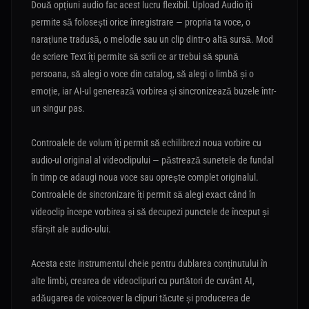
Două opțiuni audio fac acest lucru flexibil. Upload Audio îți
permite să folosești orice înregistrare — propria ta voce, o
narațiune tradusă, o melodie sau un clip dintr-o altă sursă. Mod
de scriere Text îți permite să scrii ce ar trebui să spună
persoana, să alegi o voce din catalog, să alegi o limbă și o
emoție, iar AI-ul generează vorbirea și sincronizează buzele într-
un singur pas.
Controalele de volum îți permit să echilibrezi noua vorbire cu
audio-ul original al videoclipului — păstrează sunetele de fundal
în timp ce adaugi noua voce sau oprește complet originalul.
Controalele de sincronizare îți permit să alegi exact când în
videoclip începe vorbirea și să decupezi punctele de început și
sfârșit ale audio-ului.
Acesta este instrumentul cheie pentru dublarea conținutului în
alte limbi, crearea de videoclipuri cu purtători de cuvânt AI,
adăugarea de voiceover la clipuri tăcute și producerea de