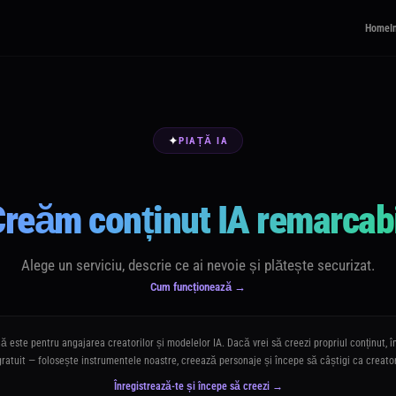
Home
I
✦
PIAȚĂ IA
reăm conținut IA remarcab
Alege un serviciu, descrie ce ai nevoie și plătește securizat.
Cum funcționează →
 este pentru angajarea creatorilor și modelelor IA. Dacă vrei să creezi propriul conținut, î
gratuit — folosește instrumentele noastre, creează personaje și începe să câștigi ca creator
Înregistrează-te și începe să creezi →