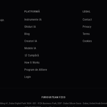
PLATFORMĂ
LEGAL
Instrumente IA
Contact
aje.
Ghiduri IA
Privacy
Blog
Terms
Creatori IA
Cookies
Modele IA
🛒 Cumpără
How It Works
Program de Afiliere
Login
FURIOUSTEAM FZCO
ilding A1, Dubai Digital Park 5634 - 001 · IFZA Business Park, DDP - Dubai Silicon Oasis · Dubai, United Arab Emira