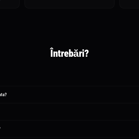
Întrebări?
ată.
ata?
ă la aprobare.
tent.
?
disponibile.