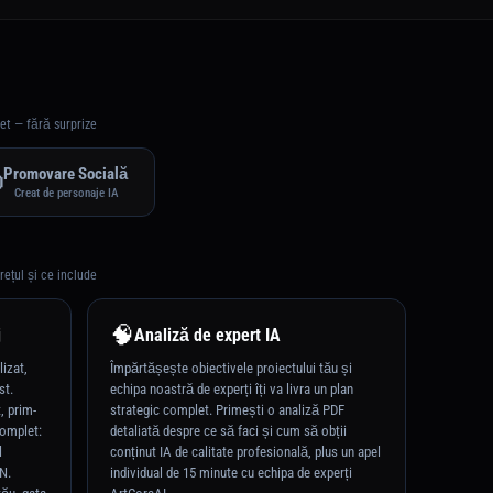
et — fără surprize
Promovare Socială

Creat de personaje IA
rețul și ce include
🧠
j
Analiză de expert IA
izat,
Împărtășește obiectivele proiectului tău și
st.
echipa noastră de experți îți va livra un plan
, prim-
strategic complet. Primești o analiză PDF
complet:
detaliată despre ce să faci și cum să obții
l
conținut IA de calitate profesională, plus un apel
N.
individual de 15 minute cu echipa de experți