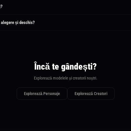
j?
e personajele publice.
e alegere și deschis?
 Deschis permite tuturor să propună.
Încă te gândești?
Explorează modelele și creatorii noștri.
Explorează Personaje
Explorează Creatori