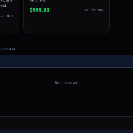
tău, gata
ArtCoreAI.
reAI.
$999.90
📅 3 zile max
 zile max
 cererea ta
No creators yet
t