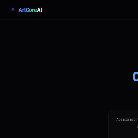
ArtCore
AI
C
Această pagină