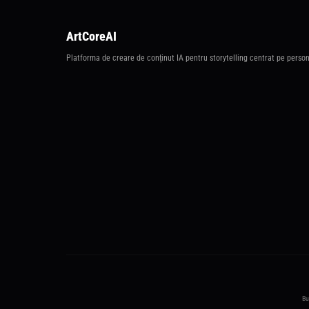
ArtCoreAI
Platforma de creare de conținut IA pentru storytelling centrat pe person
Bu