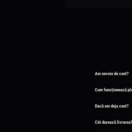
Am nevoie de cont?
Nu! Creăm automat la pl
Cum funcționează pl
Plata este în escrow pân
Dacă am deja cont?
Se va lega de contul exis
Cât durează livrarea
3-7 zile. Opțiuni express 