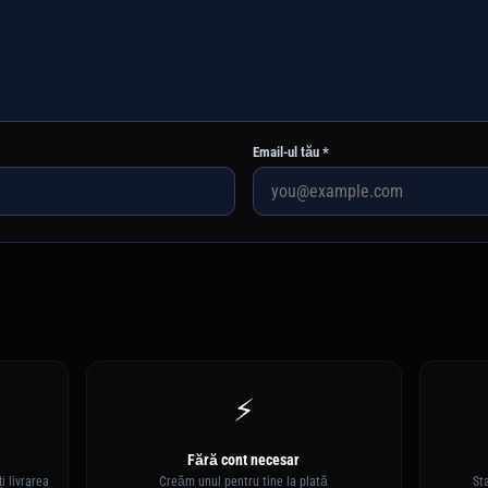
Email-ul tău *
⚡
Fără cont necesar
i livrarea
Creăm unul pentru tine la plată
St