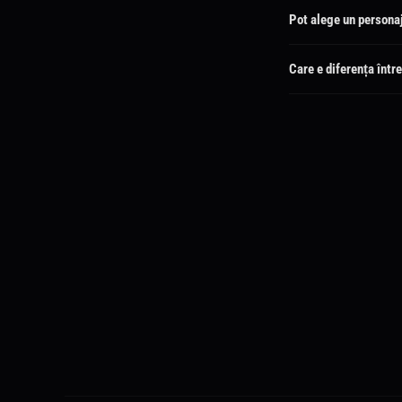
Pot alege un persona
Desigur! Explorează toat
Care e diferența într
Alegerea trimite direct.