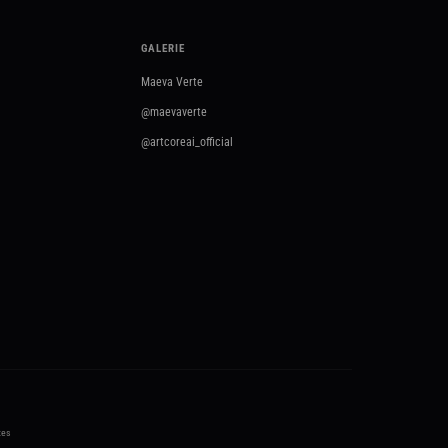
GALERIE
Maeva Verte
@maevaverte
@artcoreai_official
tes