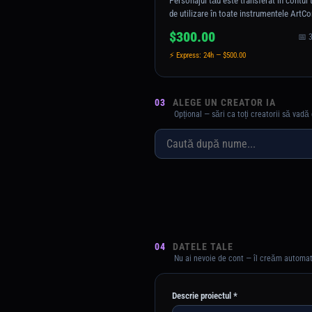
Personajul tău este transferat în contul 
de utilizare în toate instrumentele ArtCo
$300.00
📅 3
⚡ Express: 24h — $500.00
03
ALEGE UN CREATOR IA
Opțional — sări ca toți creatorii să vadă
04
DATELE TALE
Nu ai nevoie de cont — îl creăm automa
Descrie proiectul *