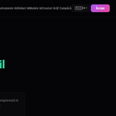
🇷🇴
nstrumente IA
Ghiduri IA
Modele IA
Creatori IA
🛒 Cumpără
Începe
RO
▼
il
nregistrează-te
.