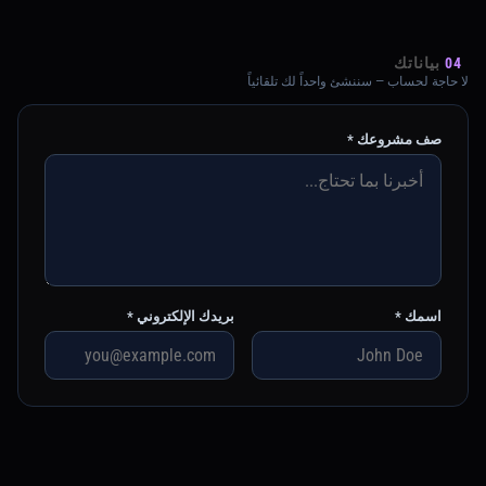
04
بياناتك
لا حاجة لحساب — سننشئ واحداً لك تلقائياً
صف مشروعك *
اسمك *
بريدك الإلكتروني *