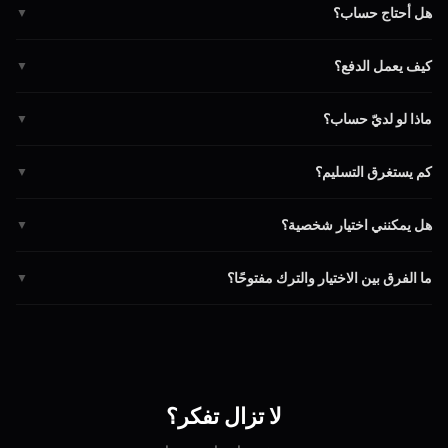
هل أحتاج حساب؟
▼
لا! ننشئ حسابًا تلقائيًا عند الدفع.
كيف يعمل الدفع؟
▼
يُحفظ دفعك في الضمان حتى موافقتك.
ماذا لو لديّ حساب؟
▼
سيرتبط الشراء بحسابك الحالي.
كم يستغرق التسليم؟
▼
3 إلى 7 أيام. خيارات سريعة متاحة.
هل يمكنني اختيار شخصية؟
▼
بالتأكيد! تصفح جميع الشخصيات العامة.
ما الفرق بين الاختيار والترك مفتوحًا؟
▼
الاختيار يرسل مباشرة. المفتوح يسمح للجميع بالتقديم.
لا تزال تفكر؟