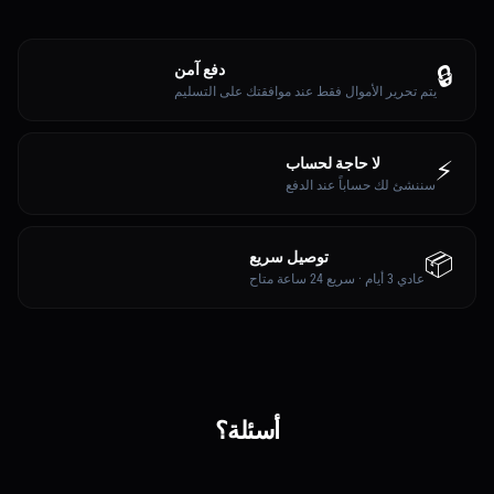
دفع آمن
🔒
يتم تحرير الأموال فقط عند موافقتك على التسليم
لا حاجة لحساب
⚡
سننشئ لك حساباً عند الدفع
توصيل سريع
📦
عادي 3 أيام · سريع 24 ساعة متاح
أسئلة؟