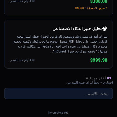
$300.00
📅 3 أيام كحد أقصى
⚡ سريع: 24 ساعة — $500.00
🧠
تحليل خبير الذكاء الاصطناعي
شارك أهداف مشروعك وسيقدم لك فريق الخبراء خطة استراتيجية
كاملة. احصل على تحليل PDF مفصل يوضح ما يجب فعله وكيفية تحقيق
محتوى ذكاء اصطناعي بجودة احترافية، بالإضافة إلى مكالمة فردية
مدتها 15 دقيقة مع فريق خبراء ArtCoreAI.
$999.90
📅 3 أيام كحد أقصى
03
اختر مبدع IA
اختياري — تخطَّ ليراها جميع المبدعين
No creators yet