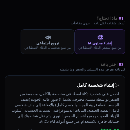
01
ماذا تحتاج؟
أسعار شفافة لكل باقة — بدون مفاجآت
📣
🎨
إنشاء محتوى IA
ترويج اجتماعي
من صنع منشئي الذكاء الاصطناعي
من صنع شخصيات الذكاء الاصطناعي
02
اختر باقة
كل باقة تعرض مدة التسليم والسعر وما يشمله
✨
إنشاء شخصية كامل
احصل على شخصية ذكاء اصطناعي مخصصة بالكامل، مصممة من
الصفر بواسطة منشئ محترف. تشمل 3 صور عالية الجودة (نصف
الجسم، لقطة قريبة للوجه، والجسم كامل) بالإضافة إلى ملف شخصي
كامل: القصة الخلفية، البيانات الديموغرافية، السمات الجسدية، أسلوب
الأزياء، الصوت وجميع أقسام الحمض النووي. يتم نقل شخصيتك إلى
حسابك جاهزة للاستخدام عبر جميع أدوات ArtCoreAI.