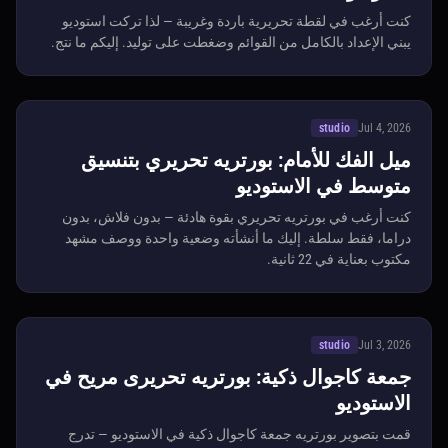
كنت أرغب في لقطة تحريرية باردة وغريبة — لذا تركت استوديو
يبني الإعداد بالكامل من القوائم وضغطت على توليد. إليكم ما نتج.
studio
Jul 4, 2026
ميل الفك للأمام: بورتريه تحريري بتنسيق
متوسط في الاستوديو
كنت أرغب في بورتريه تحريري بقوة هادئة — بدون فلاش، بدون
دراما، فقط سلطة. إليك ما أنشأته وضعية واحدة ووصف مشهد
مكتوب بعناية في 22 ثانية.
studio
Jul 3, 2026
جمعة كاجوال ذكية: بورتريه تحريرى مريح في
الاستوديو
قمت بتصوير بورتريه جمعة كاجوال ذكية في الاستوديو — تدرج