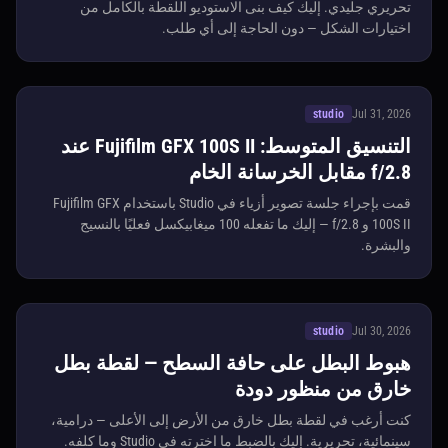
تحريري جليدي. إليك كيف بنى الاستوديو اللقطة بالكامل من
اختيارات الشكل — دون الحاجة إلى أي طلب.
studio
Jul 31, 2026
التنسيق المتوسط: Fujifilm GFX 100S II عند
f/2.8 مقابل الخرسانة الخام
قمت بإجراء جلسة تصوير أزياء في Studio باستخدام Fujifilm GFX
100S II و f/2.8 — إليك ما تفعله 100 ميغابيكسل فعليًا بالنسيج
والبشرة.
studio
Jul 30, 2026
هبوط البطل على حافة السطح — لقطة بطل
خارق من منظور دودة
كنت أرغب في لقطة بطل خارق من الأرض إلى الأعلى — درامية،
سينمائية، تحريرية. إليك بالضبط ما اخترته في Studio وما كلفه.