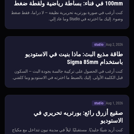
100mm في فناء: بساطة رياضية ولقطة ضغط
كنت أرغب في صورة بورتريه تحريرية نظيفة — لا دراما، فقط ضغط
وضوء. إليك ما اخترته في Studio وما عاد إلي.
studio
Aug 2, 2026
طاقة مذيع البث: ماذا بنيت في الاستوديو
باستخدام Sigma 85mm
كنت أرغب في الحصول على تركيبة جالسة بجودة البث — السكون
قبل الكلمة الأولى. إليك بالضبط ما اخترته في الاستوديو وما كلفني.
studio
Aug 1, 2026
صقيع أزرق رائع: بورتريه تحريري في
الاستوديو
كنت أريد شيئًا جليديًا. مستقبليًا. ليلاً في مدينة نيون تتداخل مع مكياج