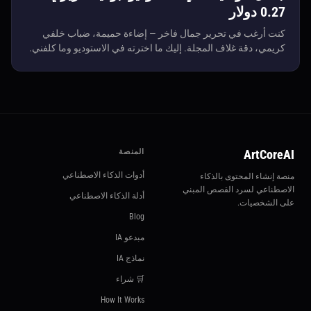
0.27 دولار
كنت أرغب في تحرير جمال فاخر — إضاءة حميمة، ضباب خلفي
كريمي، دقة غلاف المجلة. إليك ما اخترته في الاستوديو وما كلفني.
ArtCoreAI
المنصة
أدوات الذكاء الاصطناعي
منصة إنشاء المحتوى بالذكاء
الاصطناعي لسرد القصص المبني
أدلة الذكاء الاصطناعي
على الشخصيات.
Blog
مبدعو IA
نماذج IA
🛒 شراء
How It Works