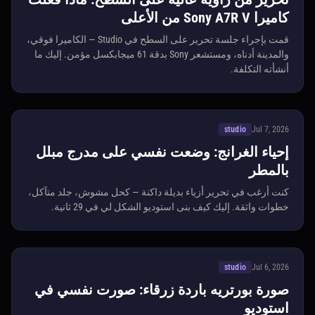
كاميرا Sony A7R V من الأعلى
قمت بإجراء جلسة تحرير على السطح في Studio — الكاميرا فوقي،
والمدينة أدناه، ومستشعر Sony بدقة 61 ميجابكسل مؤمن. إليك ما
أنشأته التكلفة.
studio
Jul 7, 2026
إحياء الغرانج: وضعت نفسي على مدرج مبلل
بالمطر
كنت أرغب في تحرير أزياء بديلة داكنة — كحل مشوش، جلد متآكل،
خطوات واثقة. إليك كيف بنى استوديو الشكل لي في 29 ثانية.
studio
Jul 6, 2026
صورة بورتريه باردة زرقاء: صورت نفسي في
استوديو