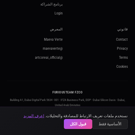
برنامج الشراكة
Login
قانوني
المعرض
Maeva Verte
Contact
@maevaverte
Privacy
@artcoreai_official
Terms
Cookies
FURIOUSTEAM FZCO
Building A1, Dubai Digital Park 5634 - 001 · IFZA Business Park, DDP - Dubai Silicon Oasis · Dubai,
United Arab Emirates
contact@artcoreai.com
·
furiousteam.com
·
+971 50 295 3212
نستخدم ملفات تعريف الارتباط للمصادقة والتحليلات.
اعرف المزيد
Licensed in the UAE · No. 5634
© 2026 FURIOUSTEAM FZCO. All rights reserved. ·
الأساسية فقط
قبول الكل
Powered by Kling AI · Google Gemini · OpenAI · ElevenLabs