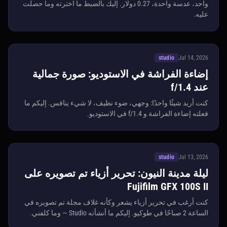
واحد، عدسة واحدة، 0.27 دولار. إليك بالضبط ما اخترته وما حصلت
عليه.
studio
Jul 14, 2026
إضاءة الفراشة في الاستوديو: صورة جمالية
عند f/1.4
كنت أريد شيئًا واحدًا: وجهي، ضوء نظيف، لا شيء ينافس. إليكم ما
فعلته إضاءة الفراشة و f/1.4 في الاستوديو.
studio
Jul 13, 2026
ليلة مدينة النيون: تحرير أزياء تم تصويره على
Fujifilm GFX 100S II
كنت أرغب في تحرير أزياء يشعر وكأنه غلاف مجلة تم تصويره في
الساعة 2 صباحًا في طوكيو. إليكم ما أنشأته Studio — وما كلفني.