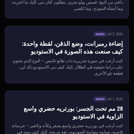
دافئ من البيج، قميص بولو بحري، بنطلون كتان بني. إليك ما اخترته،
وما أنشأه النموذج، وما كلفني.
studio
Jul 2, 2026
إضاءة رمبرانت، وضع الذقن، لقطة واحدة:
كيف صنعت هذه الصورة في الاستوديو
كنت أرغب في صورة تحريرية ذات طابع غامض — النوع الذي يحتوي
على دراما حقيقية في الظلال. إليك كيف بنى الاستوديو ذلك لي،
قطعة تلو الأخرى.
studio
Jul 1, 2026
28 مم تحت الجسر: بورتريه حضري واسع
الزاوية في الاستوديو
كنت أرغب في بورتريه حضري واسع يشعر وكأنه وثائقي — خرسانة
قاسية، ضبابية مصابيح الصوديوم، ثقة مريحة. إليك كيف بنيته في