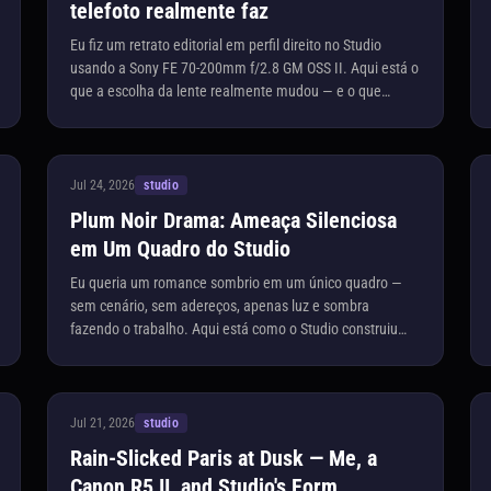
telefoto realmente faz
Eu fiz um retrato editorial em perfil direito no Studio
usando a Sony FE 70-200mm f/2.8 GM OSS II. Aqui está o
que a escolha da lente realmente mudou — e o que
custou.
Jul 24, 2026
studio
Plum Noir Drama: Ameaça Silenciosa
em Um Quadro do Studio
Eu queria um romance sombrio em um único quadro —
sem cenário, sem adereços, apenas luz e sombra
fazendo o trabalho. Aqui está como o Studio construiu
isso para mim.
Jul 21, 2026
studio
Rain-Slicked Paris at Dusk — Me, a
Canon R5 II, and Studio's Form