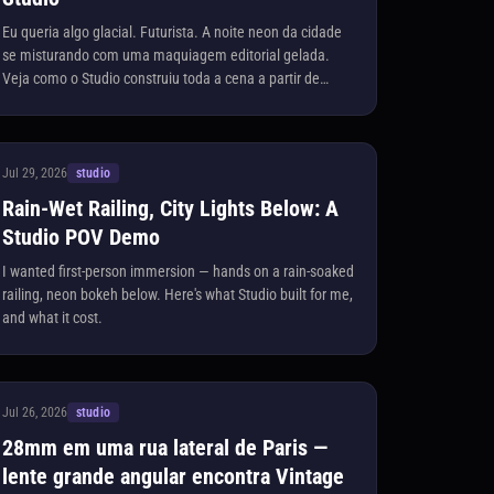
Eu queria algo glacial. Futurista. A noite neon da cidade
se misturando com uma maquiagem editorial gelada.
Veja como o Studio construiu toda a cena a partir de
escolhas de catálogo — sem necessidade de prompt.
Jul 29, 2026
studio
Rain-Wet Railing, City Lights Below: A
Studio POV Demo
I wanted first-person immersion — hands on a rain-soaked
railing, neon bokeh below. Here's what Studio built for me,
and what it cost.
Jul 26, 2026
studio
28mm em uma rua lateral de Paris —
lente grande angular encontra Vintage