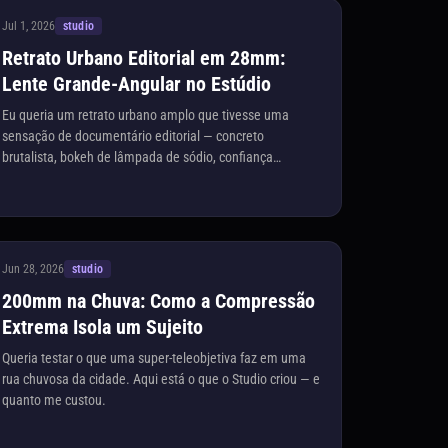
Jul 1, 2026
studio
Retrato Urbano Editorial em 28mm:
Lente Grande-Angular no Estúdio
Eu queria um retrato urbano amplo que tivesse uma
sensação de documentário editorial — concreto
brutalista, bokeh de lâmpada de sódio, confiança
relaxada. Veja como eu construí isso no Estúdio sem
escrever uma única linha de prompt.
Jun 28, 2026
studio
200mm na Chuva: Como a Compressão
Extrema Isola um Sujeito
Queria testar o que uma super-teleobjetiva faz em uma
rua chuvosa da cidade. Aqui está o que o Studio criou — e
quanto me custou.