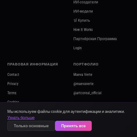
ИИ-создатели
ИИ-модели
🛒 Купить
How It Works
Партнёрская Программа
Login
ПРАВОВАЯ ИНФОРМАЦИЯ
ПОРТФОЛИО
Contact
Maeva Verte
Privacy
@maevaverte
Terms
@artcoreai_official
Cookies
Мы используем файлы cookie для аутентификации и аналитики.
Узнать больше
Только основные
Принять все
FURIOUSTEAM FZCO
Building A1, Dubai Digital Park 5634 - 001 · IFZA Business Park, DDP - Dubai Silicon Oasis · Dubai,