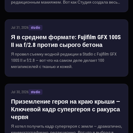
редакционным макияжем. Вот как Студия создала весь
кадр из выбранных элементов — без необходимости в
подсказках.
Jul 31, 2026
studio
Я в среднем формате: Fujifilm GFX 100S
II на f/2.8 против сырого бетона
Я провел съемку модной редакции в Studio с Fujifilm GFX
100S II и f/2.8 — вот что на самом деле делает 100
мегапикселей с тканью и кожей.
Jul 30, 2026
studio
Приземление героя на краю крыши —
Ключевой кадр супергероя с ракурса
червя
Я хотел получить кадр супергероя с земли — драматично,
кинематографично, редакционно. Вот что я выбрал в