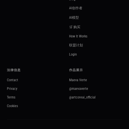
AI创作者
AI模型
🛒 购买
How It Works
联盟计划
Login
法律信息
作品展示
Contact
Maeva Verte
Privacy
@maevaverte
Terms
@artcoreai_official
Cookies