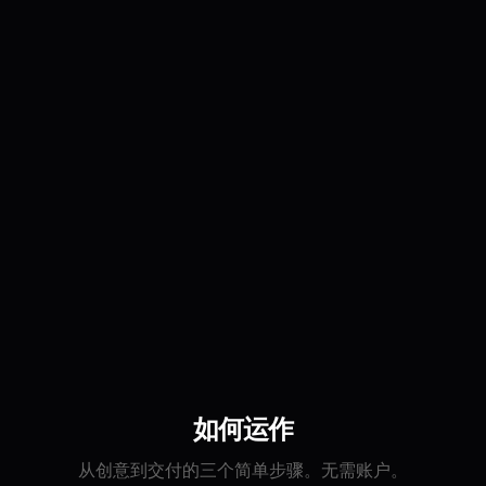
9+
5+
AI创作者
AI角色
910+
100%
已交付作品
安全支付
如何运作
从创意到交付的三个简单步骤。无需账户。