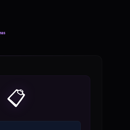
mas
📋