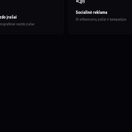
📣
Socialinė reklama
zdo įrašai
DI influencerių įrašai ir kampanijos
ografiniai vaizdo įrašai