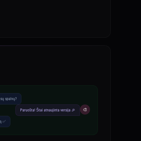
mūsų spalvų?
🎨
Paruošta! Štai atnaujinta versija 🎉
mą ✅