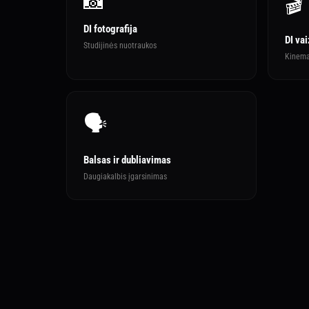
📸
🎬
DI fotografija
DI vai
Studijinės nuotraukos
Kinemat
🗣️
Balsas ir dubliavimas
Daugiakalbis įgarsinimas