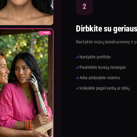
2
Dirbkite su geriaus
✓ PICK
Naršykite mūsų bendruomenę ir pa
Naršykite portfolio
Pasirinkite kūrėją tiesiogiai
Arba atidarykite visiems
Ieškokite pagal vardą ar stilių