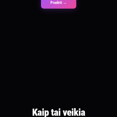
Pradėti →
5+
909+
DI PERSONAŽAI
PRISTATYTA DARBŲ
Kaip tai veikia