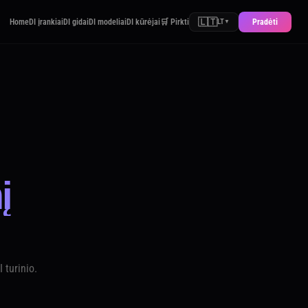
🇱🇹
Home
DI įrankiai
DI gidai
DI modeliai
DI kūrėjai
🛒 Pirkti
Pradėti
LT
▼
į
 turinio.