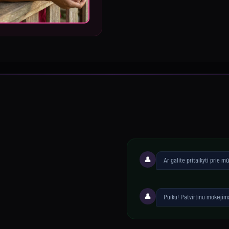
👤
Ar galite pritaikyti prie 
👤
Puiku! Patvirtinu mokėji