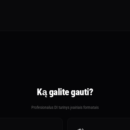
Ką galite gauti?
Profesionalus DI turinys įvairiais formatais