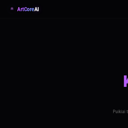
ArtCore
AI
Puikiai 