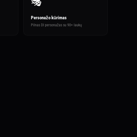
🎭
Personažo kūrimas
Pilnas DI personažas su 90+ laukų