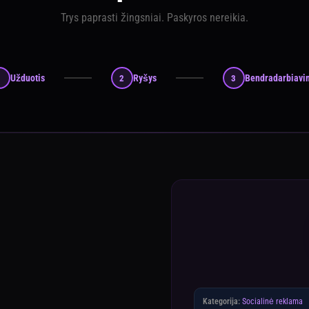
Trys paprasti žingsniai. Paskyros nereikia.
Užduotis
Ryšys
Bendradarbiavi
1
2
3
Kategorija:
Socialinė reklama