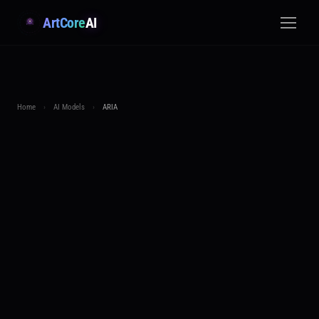
ArtCore
AI
Home
›
AI Models
›
ARIA