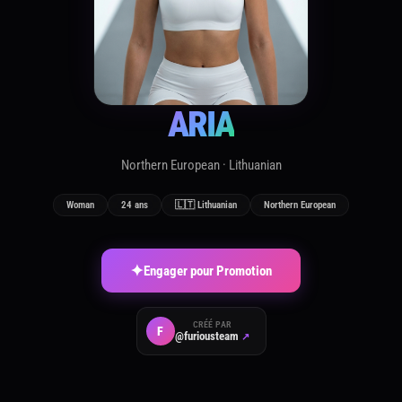
ARIA
Northern European · Lithuanian
Woman
24 ans
🇱🇹 Lithuanian
Northern European
✦
Engager pour Promotion
CRÉÉ PAR
F
@furiousteam
↗