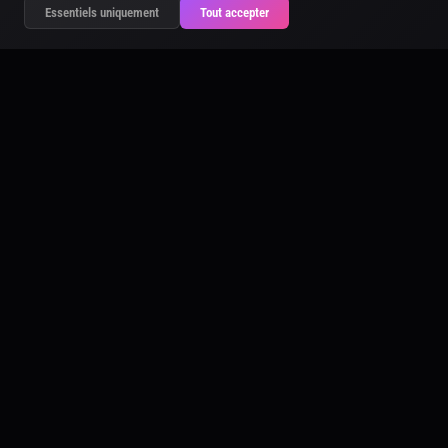
Essentiels uniquement
Tout accepter
ARTCOREAI
👤 HUMAN
DIGITAL IDENTITY DOCUMENT
ARIA
100% ORIGINAL
CERTIFIED
ACI-3979-B411-4007
AGE
SEX
24
Female
NATIONALITY
LOCATION
🇱🇹 Lithuanian
Sweden
HEIGHT
BUILD
Above Average
Lean
EYES
HAIR
Blue
Platinum
VITALITY INDEX
48%
IDHACI<
3979B4114007
ISSUED 11 MAR 2026
artcoreai.com