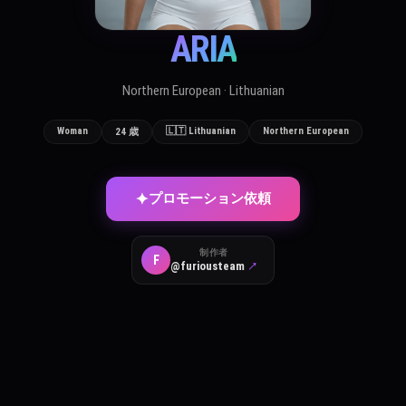
ARIA
Northern European · Lithuanian
Woman
🇱🇹 Lithuanian
Northern European
24 歳
✦
プロモーション依頼
制作者
F
@furiousteam
↗