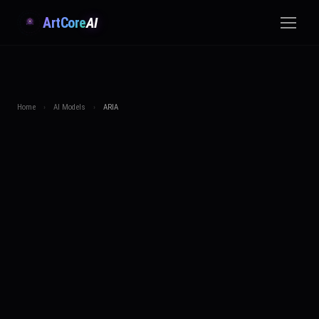
ArtCore
AI
Home
›
AI Models
›
ARIA