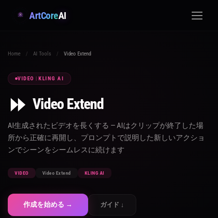
ArtCore
AI
Home
/
AI Tools
/
Video Extend
VIDEO
|
KLING AI
⏩
Video Extend
AI生成されたビデオを長くする — AIはクリップが終了した場
所から正確に再開し、プロンプトで説明した新しいアクショ
ンでシーンをシームレスに続けます
VIDEO
Video Extend
KLING AI
作成を始める →
ガイド ↓