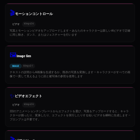
🎬
モーションコントロール
kling-v2-6
ビデオ
写真とモーションビデオをアップロードします — あなたのキャラクターは新しいAIビデオで正確
に同じ動き、ダンス、またはジェスチャーを行います
🖼️
Image Gen
kling-v2-1
IMAGE
テキストの説明からAI画像を生成するか、既存の写真を変換します — キャラクターがすべての画
像で一貫して見えるように顔と被写体の参照を使用します
✨
ビデオエフェクト
kling-v2-6
ビデオ
222のアニメーションテンプレートからエフェクトを選び、写真をアップロードすると、キャラ
クターが踊ったり、変身したり、エフェクトを実行したりする短いビデオを瞬時に生成します —
プロンプトは不要です。
🎬