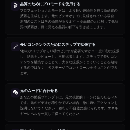
品質のためにプロモードを使用する
🎬
プロフェッショナルモードは、より良い連続性を持つ高品質の
拡張を生成します。元のビデオがすでに洗練されている場合、
追加のコストはその価値があります — 高品質の元に対して低品
質の拡張は、目に見える品質の低下を引き起こします。
長いコンテンツのためにステップで拡張する
🔗
5秒のクリップから15秒のビデオが必要ですか？一度10秒に拡張
し、結果をレビューし、再度拡張します。ステップで長いコン
テンツを構築することで、大きな拡張がうまくいくことを期待
するのではなく、各ステージでコントロールを持つことができ
ます。
元のムードに合わせる
🎭
あなたの拡張プロンプトは、元の視覚的トーンに合わせるべき
です。元のビデオが穏やかで遅い場合、急に速いアクションを
説明しないでください — 移行が不自然に感じられます。エネル
ギーレベルを一貫して保ってください。