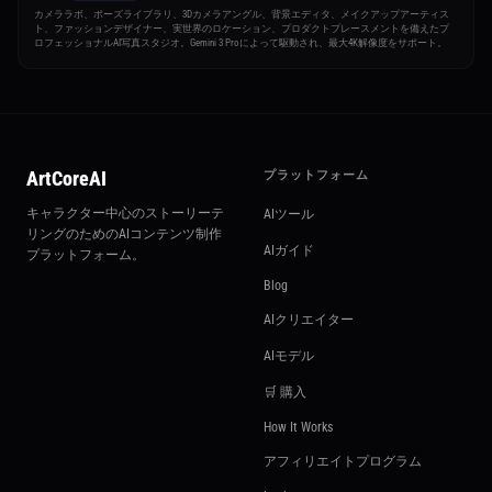
カメララボ、ポーズライブラリ、3Dカメラアングル、背景エディタ、メイクアップアーティス
ト、ファッションデザイナー、実世界のロケーション、プロダクトプレースメントを備えたプ
ロフェッショナルAI写真スタジオ。Gemini 3 Proによって駆動され、最大4K解像度をサポート。
ArtCoreAI
プラットフォーム
キャラクター中心のストーリーテ
AIツール
リングのためのAIコンテンツ制作
AIガイド
プラットフォーム。
Blog
AIクリエイター
AIモデル
🛒 購入
How It Works
アフィリエイトプログラム