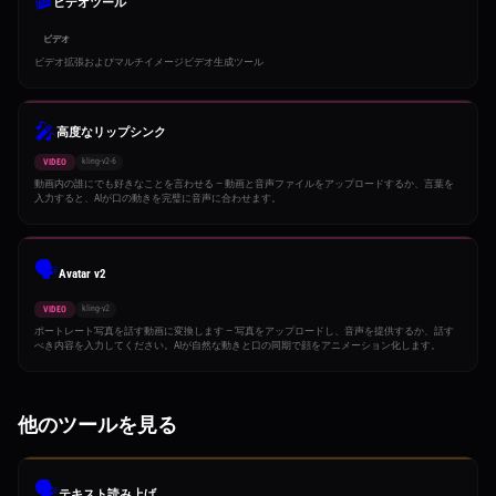
ビデオツール
ビデオ
ビデオ拡張およびマルチイメージビデオ生成ツール
🎤
高度なリップシンク
kling-v2-6
VIDEO
動画内の誰にでも好きなことを言わせる — 動画と音声ファイルをアップロードするか、言葉を
入力すると、AIが口の動きを完璧に音声に合わせます。
🗣️
Avatar v2
kling-v2
VIDEO
ポートレート写真を話す動画に変換します — 写真をアップロードし、音声を提供するか、話す
べき内容を入力してください。AIが自然な動きと口の同期で顔をアニメーション化します。
他のツールを見る
🗣️
テキスト読み上げ