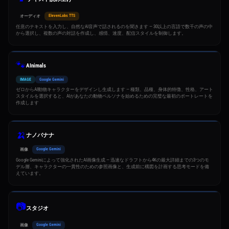
ElevenLabs TTS
オーディオ
任意のテキストを入力し、自然なAI音声で話されるのを聞きます — 30以上の言語で数千の声の中
から選択し、複数の声の対話を作成し、感情、速度、配信スタイルを制御します。
🐾
AInimals
IMAGE
Google Gemini
ゼロからAI動物キャラクターをデザインし生成します — 種類、品種、身体的特徴、性格、アート
スタイルを選択すると、AIがあなたの動物ペルソナを始めるための完璧な最初のポートレートを
作成します
🍌
ナノバナナ
Google Gemini
画像
Google Geminiによって強化されたAI画像生成 — 迅速なドラフトから4Kの最大詳細までの3つのモ
デル層、キャラクターの一貫性のための参照画像と、生成前に構図を計画する思考モードを備
えています。
📷
スタジオ
Google Gemini
画像