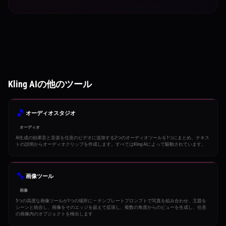
Kling AIの他のツール
🎵
オーディオスタジオ
オーディオ
AI生成の効果音と音楽を任意のビデオに追加する2つのオーディオツールを1つにまとめ、テキス
トの説明からオーディオクリップを作成します。すべてはKling AIによって駆動されています。
🔧
画像ツール
画像
5つの高度な画像ツールが1つの場所に — テンプレートプロンプトで写真を組み合わせ、主題を
シーンと統合し、画像をそのエッジを超えて拡張し、複数の角度からのビューを生成し、任意
の画像内のオブジェクトを検出します