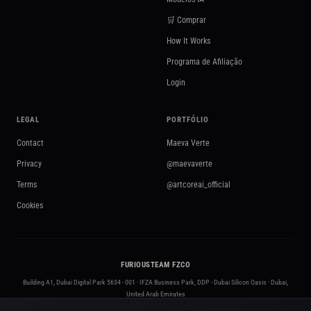
🛒 Comprar
How It Works
Programa de Afiliação
Login
LEGAL
PORTFÓLIO
Contact
Maeva Verte
Privacy
@maevaverte
Terms
@artcoreai_official
Cookies
FURIOUSTEAM FZCO
Building A1, Dubai Digital Park 5634 - 001 · IFZA Business Park, DDP - Dubai Silicon Oasis · Dubai,
United Arab Emirates
+971 50 295 3212
·
contact@artcoreai.com
·
furiousteam.com