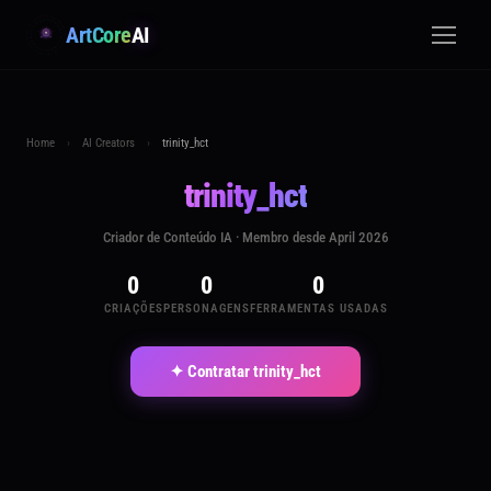
ArtCore
AI
Home
›
AI Creators
›
trinity_hct
trinity_hct
Criador de Conteúdo IA · Membro desde April 2026
0
0
0
CRIAÇÕES
PERSONAGENS
FERRAMENTAS USADAS
✦ Contratar trinity_hct