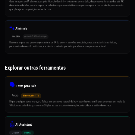
Gere imagens de IA alimentadas pelo Google Gemini — três níveis de modelo, desde rascunhos rápidos até 4K
de máxima detalhe, com imagens de referência para consistência de personagens e um modo de pensamento
que planeja a composição antes de criar
🐾
AInimals
gemini-2.5-flash-image
IMAGEM
Desenhe e gere seu personagem animal de IA do zero — escolha a espécie, raça, características físicas,
personalidade e estilo artístico, e a IA cria o retrato perfeito para lançar sua persona animal
Explorar outras ferramentas
🗣️
Texto para Fala
ÁUDIO
ElevenLabs TTS
Digite qualquer texto e ouça-o falado em uma voz natural de IA — escolha entre milhares de vozes em mais de
30 idiomas, crie diálogos com múltiplas vozes e controle emoção, velocidade e estilo de entrega
🤖
AI Assistant
UTILITY
OpenAI