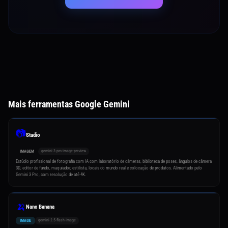
Mais ferramentas Google Gemini
📷
Studio
gemini-3-pro-image-preview
IMAGEM
Estúdio profissional de fotografia com IA com laboratório de câmeras, biblioteca de poses, ângulos de câmera
3D, editor de fundo, maquiador, estilista, locais do mundo real e colocação de produtos. Alimentado pelo
Gemini 3 Pro, com resolução de até 4K.
🍌
Nano Banana
gemini-2.5-flash-image
IMAGE