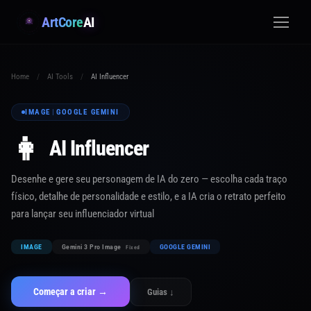
ArtCore
AI
Home
/
AI Tools
/
AI Influencer
IMAGE
|
GOOGLE GEMINI
👩
AI Influencer
Desenhe e gere seu personagem de IA do zero — escolha cada traço
físico, detalhe de personalidade e estilo, e a IA cria o retrato perfeito
para lançar seu influenciador virtual
IMAGE
Gemini 3 Pro Image
GOOGLE GEMINI
Fixed
Começar a criar →
Guias ↓