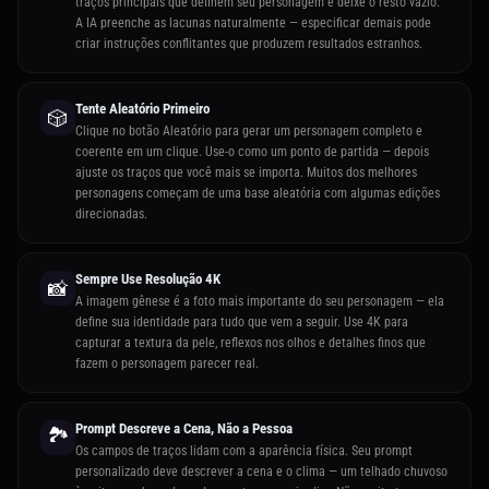
traços principais que definem seu personagem e deixe o resto vazio.
A IA preenche as lacunas naturalmente — especificar demais pode
criar instruções conflitantes que produzem resultados estranhos.
Tente Aleatório Primeiro
🎲
Clique no botão Aleatório para gerar um personagem completo e
coerente em um clique. Use-o como um ponto de partida — depois
ajuste os traços que você mais se importa. Muitos dos melhores
personagens começam de uma base aleatória com algumas edições
direcionadas.
Sempre Use Resolução 4K
📸
A imagem gênese é a foto mais importante do seu personagem — ela
define sua identidade para tudo que vem a seguir. Use 4K para
capturar a textura da pele, reflexos nos olhos e detalhes finos que
fazem o personagem parecer real.
Prompt Descreve a Cena, Não a Pessoa
🏞️
Os campos de traços lidam com a aparência física. Seu prompt
personalizado deve descrever a cena e o clima — um telhado chuvoso