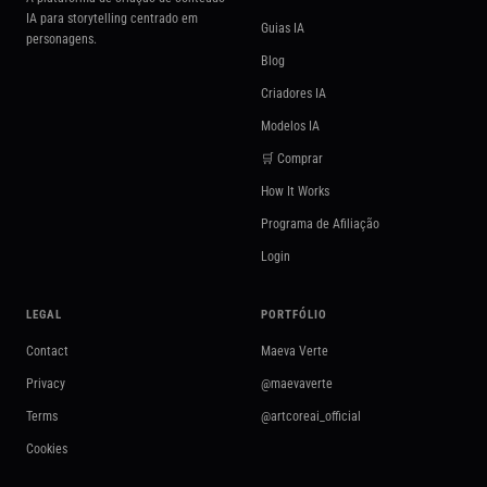
IA para storytelling centrado em
Guias IA
personagens.
Blog
Criadores IA
Modelos IA
🛒 Comprar
How It Works
Programa de Afiliação
Login
LEGAL
PORTFÓLIO
Contact
Maeva Verte
Privacy
@maevaverte
Terms
@artcoreai_official
Cookies