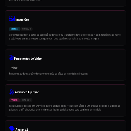
🖼️
Image Gen
kling-v2-1
IMAGE
Gere imagens de IA a partir de descrições de texto ou transforme fotos existentes — com referência de rosto
e sujeito para manter seu personagem com uma aparência consistente em cada imagem
🎬
Ferramentas de Vídeo
VÍDEO
Ferramentas de extensão de vídeo e geração de vídeo com múltiplas imagens
🎤
Advanced Lip Sync
kling-v2-6
VIDEO
Faça qualquer pessoa em um vídeo dizer qualquer coisa — envie um vídeo e um arquivo de áudio ou digite as
palavras, e a IA sincroniza os movimentos labiais perfeitamente para combinar com a fala
🗣️
Avatar v2