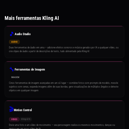
Mais ferramentas Kling AI
🎵
Audio Studio
AUDIO
Duas ferramentas de áudio em uma — adicione efeitos sonoros e música gerados por IA a qualquer vídeo, ou
crie clipes de áudio a partir de descrições de texto, tudo alimentado pela Kling AI
🔧
Ferramentas de Imagem
IMAGEM
Cinco ferramentas de imagem avançadas em um só lugar — combine fotos com prompts de modelo, mescle
sujeitos com cenas, expanda imagens além de suas bordas, gere visualizações de múltiplos ângulos e detecte
objetos em qualquer imagem
🎬
Motion Control
kling-v2-6
VIDEO
Envie uma foto e um vídeo de movimento — seu personagem realiza os mesmos movimentos, danças ou
gestos em um novo vídeo de IA