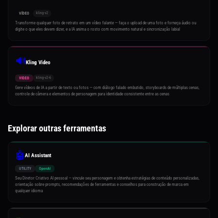
kling-v2
VÍDEO
Transforme qualquer foto de retrato em um vídeo falante — faça o upload de uma foto e forneça áudio ou
digite o que eles devem dizer, e a IA anima o rosto com movimento natural e sincronização labial
🔊
Kling Video
kling-v2-6
VIDEO
Gere vídeos de IA a partir de texto ou fotos — com diálogo falado embutido, storyboards de múltiplas cenas,
controle de câmera e elementos de personagem para identidade consistente entre as cenas
Explorar outras ferramentas
🤖
AI Assistant
UTILITY
OpenAI
Seu Diretor Criativo AI pessoal — vincule seu personagem e obtenha estratégias de conteúdo personalizadas,
orientação sobre prompts, recomendações de ferramentas e conselhos para construção de marca em
qualquer idioma