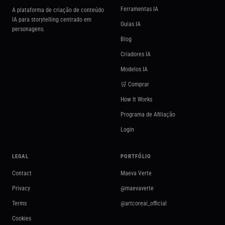
Ferramentas IA
A plataforma de criação de conteúdo
IA para storytelling centrado em
Guias IA
personagens.
Blog
Criadores IA
Modelos IA
🛒 Comprar
How It Works
Programa de Afiliação
Login
LEGAL
PORTFÓLIO
Contact
Maeva Verte
Privacy
@maevaverte
Terms
@artcoreai_official
Cookies