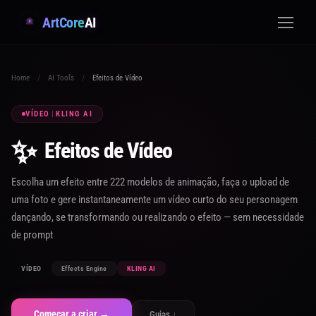
ArtCore
AI
Home
/
AI Tools
/
Efeitos de Vídeo
VÍDEO
|
KLING AI
✨
Efeitos de Vídeo
Escolha um efeito entre 222 modelos de animação, faça o upload de
uma foto e gere instantaneamente um vídeo curto do seu personagem
dançando, se transformando ou realizando o efeito — sem necessidade
de prompt
VÍDEO
Effects Engine
KLING AI
Começar a criar →
Guias ↓