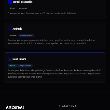
📝
Voxtral Transcribe
ÁUDIO
Mistral AI
Transcreva arquivos de áudio e vídeo em 13 idiomas com diarização de falantes
🐾
AInimals
IMAGEM
Google Gemini
Desenhe e gere seu personagem animal de IA do zero — escolha a espécie, raça, características físicas,
personalidade e estilo artístico, e a IA cria o retrato perfeito para lançar sua persona animal
🍌
Nano Banana
IMAGE
Google Gemini
Gere imagens de IA alimentadas pelo Google Gemini — três níveis de modelo, desde rascunhos rápidos até 4K
de máxima detalhe, com imagens de referência para consistência de personagens e um modo de pensamento
que planeja a composição antes de criar
ArtCoreAI
PLATAFORMA