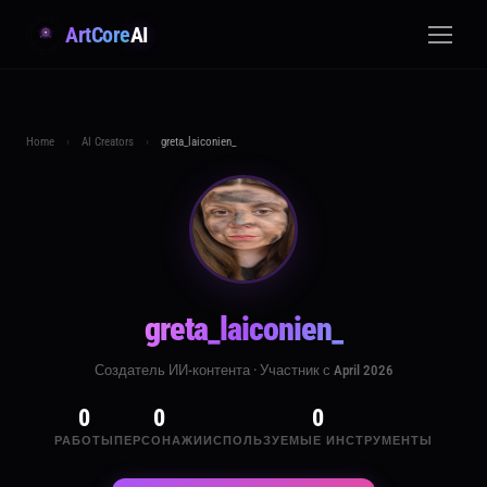
ArtCore
AI
Home
›
AI Creators
›
greta_laiconien_
greta_laiconien_
Создатель ИИ-контента · Участник с April 2026
0
0
0
РАБОТЫ
ПЕРСОНАЖИ
ИСПОЛЬЗУЕМЫЕ ИНСТРУМЕНТЫ