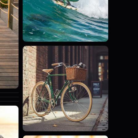
▶
▶
▶