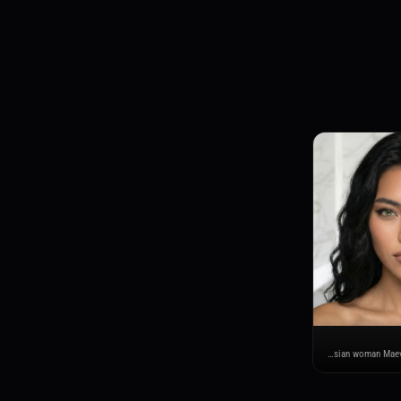
stunning young Polynesian woman Maeva Verte: matte skin, lon