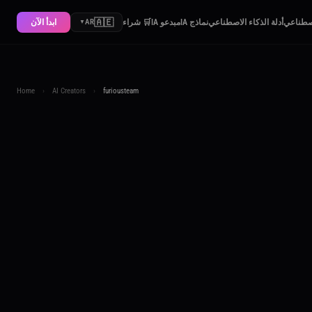
🇦🇪
اصطناعي
أدلة الذكاء الاصطناعي
نماذج IA
مبدعو IA
🛒 شراء
ابدأ الآن
AR
▼
Home
›
AI Creators
›
furiousteam