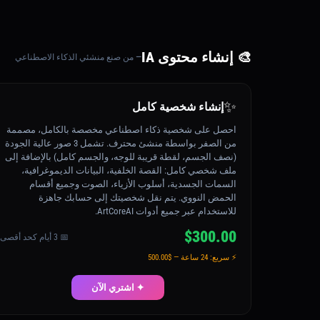
🎨 إنشاء محتوى IA
— من صنع منشئي الذكاء الاصطناعي
✨
إنشاء شخصية كامل
احصل على شخصية ذكاء اصطناعي مخصصة بالكامل، مصممة
من الصفر بواسطة منشئ محترف. تشمل 3 صور عالية الجودة
(نصف الجسم، لقطة قريبة للوجه، والجسم كامل) بالإضافة إلى
ملف شخصي كامل: القصة الخلفية، البيانات الديموغرافية،
السمات الجسدية، أسلوب الأزياء، الصوت وجميع أقسام
الحمض النووي. يتم نقل شخصيتك إلى حسابك جاهزة
للاستخدام عبر جميع أدوات ArtCoreAI.
$300.00
📅 3 أيام كحد أقصى
⚡ سريع: 24 ساعة — $500.00
✦ اشتري الآن