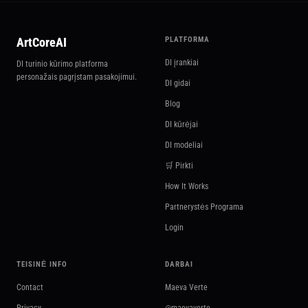
ArtCoreAI
PLATFORMA
DI įrankiai
DI turinio kūrimo platforma
personažais pagrįstam pasakojimui.
DI gidai
Blog
DI kūrėjai
DI modeliai
🛒 Pirkti
How It Works
Partnerystės Programa
Login
TEISINĖ INFO
DARBAI
Contact
Maeva Verte