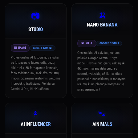
🍌
📷
NANO BANANA
STUDIO
🖼️ IMAGE
GOOGLE GEMINI
🖼️ IMAGE
GOOGLE GEMINI
Generuokite AI vaizdus, kuriuos
Profesionalus AI fotografijos studija
palaiko Google Gemini — trys
su fotoaparato laboratorija, pozų
modelių lygiai nuo greitų eskizų iki
biblioteka, 3D fotoaparato kampais,
4K maksimalaus detalumo, su
fono redaktoriumi, makiažo meistru,
nuorodų vaizdais, užtikrinančiais
mados dizaineriu, realiomis vietomis
personažo nuoseklumą, ir mąstymo
ir produktų išdėstymu. Veikia su
režimu, kuris planuoja kompoziciją
Gemini 3 Pro, iki 4K raiškos.
prieš generuojant
👩
🐾
AI INFLUENCER
AINIMALS