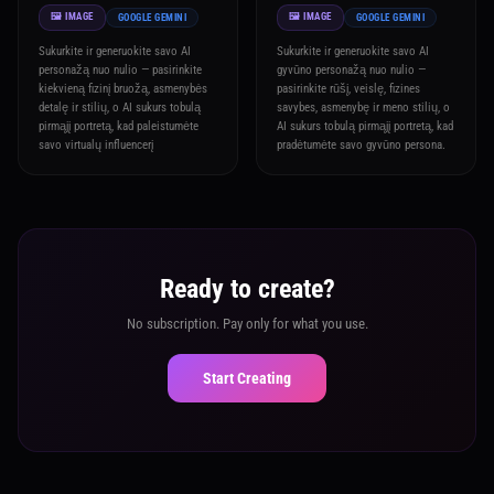
🖼️ IMAGE
🖼️ IMAGE
GOOGLE GEMINI
GOOGLE GEMINI
Sukurkite ir generuokite savo AI
Sukurkite ir generuokite savo AI
personažą nuo nulio — pasirinkite
gyvūno personažą nuo nulio —
kiekvieną fizinį bruožą, asmenybės
pasirinkite rūšį, veislę, fizines
detalę ir stilių, o AI sukurs tobulą
savybes, asmenybę ir meno stilių, o
pirmąjį portretą, kad paleistumėte
AI sukurs tobulą pirmąjį portretą, kad
savo virtualų influencerį
pradėtumėte savo gyvūno persona.
Ready to create?
No subscription. Pay only for what you use.
Start Creating