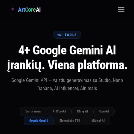
ArtCore
AI
AI TOOLS
4+ Google Gemini AI
įrankių. Viena platforma.
Google Gemini API — vaizdu generavimas su Studio, Nano
Banana, AI Influencer, AInimals
Visi įrankiai
ArtCoreAI
Kling AI
OpenAI
Google Gemini
ElevenLabs TTS
Mistral AI