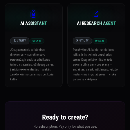
🤖
🔬
AI ASSISTANT
AI RESEARCH AGENT
🛠️ UTILITY
🛠️ UTILITY
OPENAI
OPENAI
Jūsų asmeninis AI kūrybos
Pasakykite AI, kokio turinio jums
direktorius — susiekite savo
reikia, ir jis tyrinėja populiarias
personažą ir gaukite pritaikytas
temas jūsų veikėjo nišoje, tada
turinio strategijas, užklausų gaires,
sukuria pilną gamybos planą —
įrankių rekomendacijas ir prekės
antraštes, vaizdų užklausas, vaizdo
ženklo kūrimo patarimus bet kuria
nustatymus ir grotažymes — viską
kalba
paruoštą vykdymui
Ready to create?
No subscription. Pay only for what you use.