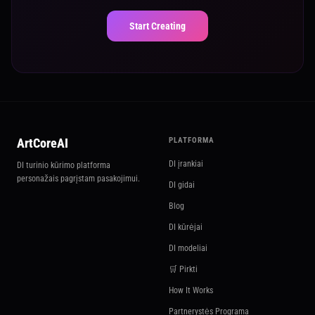
Start Creating
ArtCoreAI
PLATFORMA
DI įrankiai
DI turinio kūrimo platforma
personažais pagrįstam pasakojimui.
DI gidai
Blog
DI kūrėjai
DI modeliai
🛒 Pirkti
How It Works
Partnerystės Programa