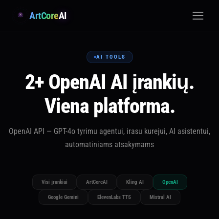
ArtCore
AI
AI TOOLS
2+ OpenAI AI įrankių.
Viena platforma.
OpenAI API — GPT-4o tyrimu agentui, irasu kurejui, AI asistentui,
automatiniams atsakymams
Visi įrankiai
ArtCoreAI
Kling AI
OpenAI
Google Gemini
ElevenLabs TTS
Mistral AI