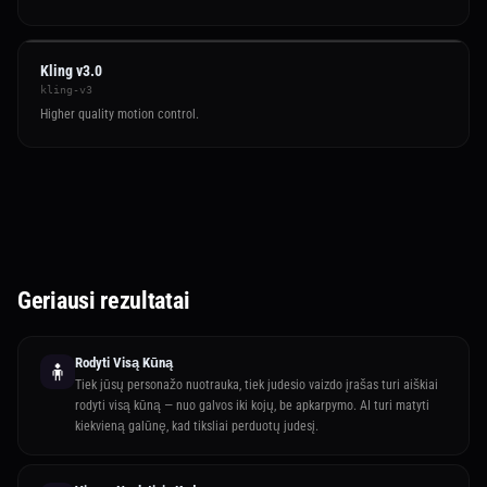
Kling v3.0
kling-v3
Higher quality motion control.
Geriausi rezultatai
Rodyti Visą Kūną
🧍
Tiek jūsų personažo nuotrauka, tiek judesio vaizdo įrašas turi aiškiai
rodyti visą kūną — nuo galvos iki kojų, be apkarpymo. AI turi matyti
kiekvieną galūnę, kad tiksliai perduotų judesį.