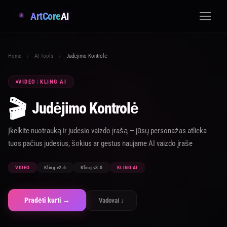
ArtCore
AI
Home
/
AI Tools
/
Judėjimo Kontrolė
VIDEO
|
KLING AI
🎬
Judėjimo Kontrolė
Įkelkite nuotrauką ir judesio vaizdo įrašą — jūsų personažas atlieka
tuos pačius judesius, šokius ar gestus naujame AI vaizdo įraše
VIDEO
Kling v2.6
Kling v3.0
KLING AI
Pradėti kurti →
Vadovai ↓