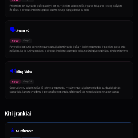
Priverskite bet ką vaizdo įraše pasakyti bet ką — įkelkite vaizdo įrašą ir garso failą arba tiesiog įrašykite
žodžius, o dirbtinis intelektas puikiai sinchronizuoja lūpų judesius su kalba
🗣️
Avatar v2
kling-v2
VIDEO
Paverskite bet kurią portretinę nuotrauką į kalbantį vaizdo įrašą — įkelkite nuotrauką ir pateikite garsą arba
įrašykite, ką jie turėtų pasakyti, o dirbtinis intelektas animuoja veidą natūraliu judesiu ir lūpų sinchronizavimu
🔊
Kling Video
kling-v2-6
VIDEO
Generuokite AI vaizdo įrašus iš teksto ar nuotraukų — su įmontuotu kalbamuoju dialogu, daugiakadriais
scenarijais, kameros valdymu ir personažų elementais, užtikrinančiais nuoseklų identitetą per scenas
Kiti įrankiai
👩
AI Influencer