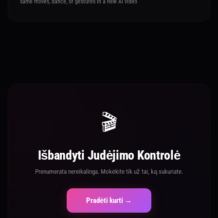
same moves, dance, or gestures in a new AI video
🎬
Išbandyti Judėjimo Kontrolė
Prenumerata nereikalinga. Mokėkite tik už tai, ką sukuriate.
Pradėti kurti →