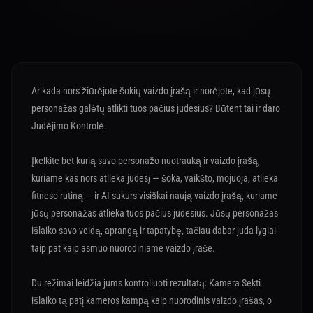
Ar kada nors žiūrėjote šokių vaizdo įrašą ir norėjote, kad jūsų
personažas galėtų atlikti tuos pačius judesius? Būtent tai ir daro
Judėjimo Kontrolė.
Įkelkite bet kurią savo personažo nuotrauką ir vaizdo įrašą,
kuriame kas nors atlieka judesį — šoka, vaikšto, mojuoja, atlieka
fitneso rutiną — ir AI sukurs visiškai naują vaizdo įrašą, kuriame
jūsų personažas atlieka tuos pačius judesius. Jūsų personažas
išlaiko savo veidą, aprangą ir tapatybę, tačiau dabar juda lygiai
taip pat kaip asmuo nuorodiniame vaizdo įraše.
Du režimai leidžia jums kontroliuoti rezultatą: Kamera Sekti
išlaiko tą patį kameros kampą kaip nuorodinis vaizdo įrašas, o