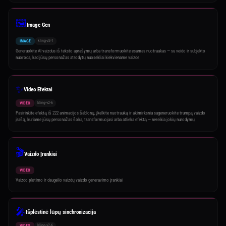
🖼️
Image Gen
kling-v2-1
IMAGE
Generuokite AI vaizdus iš teksto aprašymų arba transformuokite esamas nuotraukas — su veido ir subjekto
nuoroda, kad jūsų personažas atrodytų nuosekliai kiekviename vaizde
✨
Video Efektai
kling-v2-6
VIDEO
Pasirinkite efektą iš 222 animacijos šablonų, įkelkite nuotrauką ir akimirksniu sugeneruokite trumpą vaizdo
įrašą, kuriame jūsų personažas šoka, transformuojasi arba atlieka efektą — nereikia jokių nurodymų
🎬
Vaizdo Įrankiai
VIDEO
Vaizdo plėtimo ir daugelio vaizdų vaizdo generavimo įrankiai
🎤
Išplėstinė lūpų sinchronizacija
kling-v2-6
VIDEO