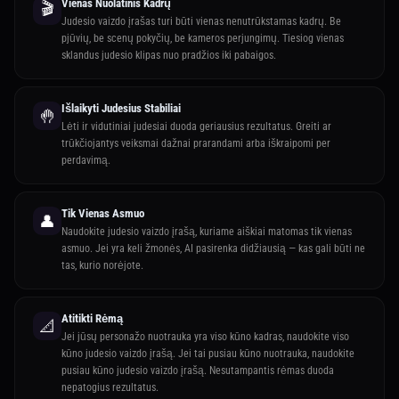
Vienas Nuolatinis Kadrų
🎬
Judesio vaizdo įrašas turi būti vienas nenutrūkstamas kadrų. Be
pjūvių, be scenų pokyčių, be kameros perjungimų. Tiesiog vienas
sklandus judesio klipas nuo pradžios iki pabaigos.
Išlaikyti Judesius Stabiliai
🤚
Lėti ir vidutiniai judesiai duoda geriausius rezultatus. Greiti ar
trūkčiojantys veiksmai dažnai prarandami arba iškraipomi per
perdavimą.
Tik Vienas Asmuo
👤
Naudokite judesio vaizdo įrašą, kuriame aiškiai matomas tik vienas
asmuo. Jei yra keli žmonės, AI pasirenka didžiausią — kas gali būti ne
tas, kurio norėjote.
Atitikti Rėmą
📐
Jei jūsų personažo nuotrauka yra viso kūno kadras, naudokite viso
kūno judesio vaizdo įrašą. Jei tai pusiau kūno nuotrauka, naudokite
pusiau kūno judesio vaizdo įrašą. Nesutampantis rėmas duoda
nepatogius rezultatus.