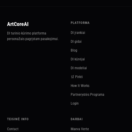
ArtCoreAI
PLATFORMA
DI įrankiai
DI turinio kūrimo platforma
personažais pagrįstam pasakojimui.
DI gidai
Blog
DI kūrėjai
DI modeliai
🛒 Pirkti
How It Works
Partnerystės Programa
Login
TEISINĖ INFO
DARBAI
Contact
Maeva Verte