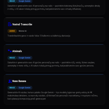
IMAGE
Google Gemini
Sukurkite ir generuokite savo AI personažą nuo nulio — pasirinkite kiekvieną fizinį bruožą, asmenybės detalę
ir stilių, o AI sukurs tobulą pirmąjį portretą, kad paleistumėte savo virtualų influencerį
📝
Voxtral Transcribe
AUDIO
Mistral AI
Transkribuokite garso ir vaizdo failus 13 kalbomis su kalbėtojų diarizacija
🐾
AInimals
IMAGE
Google Gemini
Sukurkite ir generuokite savo AI gyvūno personažą nuo nulio — pasirinkite rūšį, veislę, fizines savybes,
asmenybę ir meno stilių, o AI sukurs tobulą pirmąjį portretą, kad pradėtumėte savo gyvūno persona.
🍌
Nano Banana
IMAGE
Google Gemini
Generuokite AI vaizdus, kuriuos palaiko Google Gemini — trys modelių lygiai nuo greitų eskizų iki 4K
maksimalaus detalumo, su nuorodų vaizdais, užtikrinančiais personažo nuoseklumą, ir mąstymo režimu,
kuris planuoja kompoziciją prieš generuojant