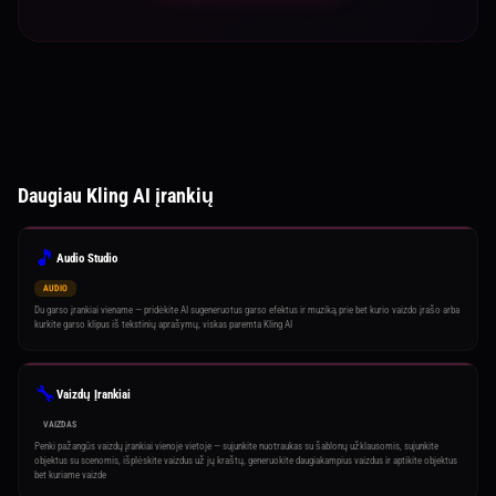
Daugiau Kling AI įrankių
🎵
Audio Studio
AUDIO
Du garso įrankiai viename — pridėkite AI sugeneruotus garso efektus ir muziką prie bet kurio vaizdo įrašo arba
kurkite garso klipus iš tekstinių aprašymų, viskas paremta Kling AI
🔧
Vaizdų Įrankiai
VAIZDAS
Penki pažangūs vaizdų įrankiai vienoje vietoje — sujunkite nuotraukas su šablonų užklausomis, sujunkite
objektus su scenomis, išplėskite vaizdus už jų kraštų, generuokite daugiakampius vaizdus ir aptikite objektus
bet kuriame vaizde