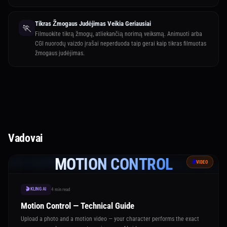
Tikras Žmogaus Judėjimas Veikia Geriausiai
🏃
Filmuokite tikrą žmogų, atliekančią norimą veiksmą. Animuoti arba
CGI nuorodų vaizdo įrašai neperduoda taip gerai kaip tikras filmuotas
žmogaus judėjimas.
Vadovai
MOTION CONTROL
🎬
VIDEO
🎬 KLING AI
4 min read
Motion Control — Technical Guide
Upload a photo and a motion video — your character performs the exact