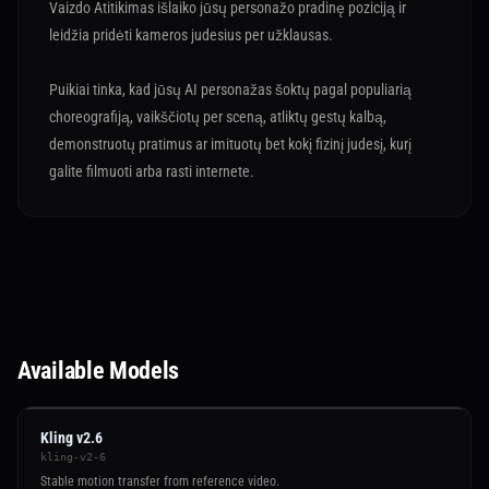
Vaizdo Atitikimas išlaiko jūsų personažo pradinę poziciją ir
leidžia pridėti kameros judesius per užklausas.
Puikiai tinka, kad jūsų AI personažas šoktų pagal populiarią
choreografiją, vaikščiotų per sceną, atliktų gestų kalbą,
demonstruotų pratimus ar imituotų bet kokį fizinį judesį, kurį
galite filmuoti arba rasti internete.
Available Models
Kling v2.6
kling-v2-6
Stable motion transfer from reference video.