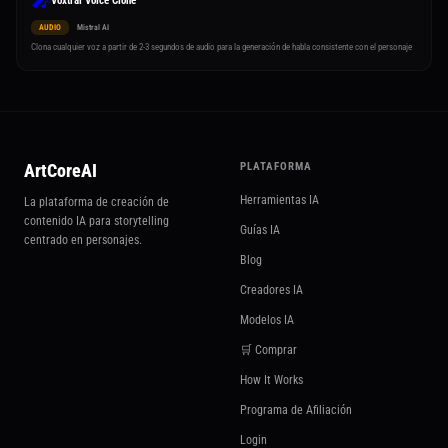
🎤
Voxtral Voice Clone
AUDIO
Mistral AI
Clona cualquier voz a partir de 2-3 segundos de audio para la generación de habla consistente con el personaje
ArtCoreAI
PLATAFORMA
Herramientas IA
La plataforma de creación de
contenido IA para storytelling
Guías IA
centrado en personajes.
Blog
Creadores IA
Modelos IA
🛒 Comprar
How It Works
Programa de Afiliación
Login