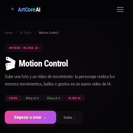
ArtCore
AI
Home
/
AI Tools
/
Motion Control
VIDEO
|
KLING AI
🎬
Motion Control
Sube una foto y un video de movimiento: tu personaje realiza los
mismos movimientos, bailes o gestos en un nuevo video de IA
VIDEO
Kling v2.6
Kling v3.0
KLING AI
Empezar a crear →
Guías ↓