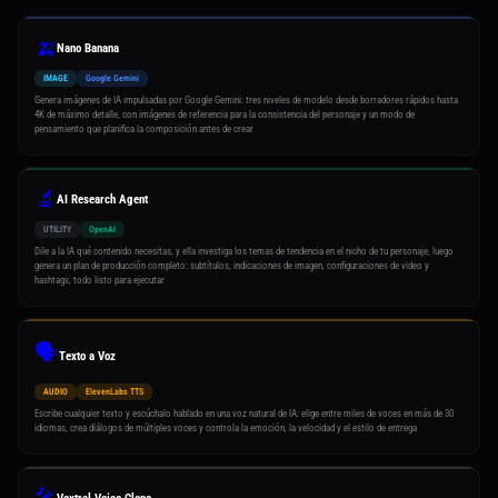
🍌
Nano Banana
IMAGE
Google Gemini
Genera imágenes de IA impulsadas por Google Gemini: tres niveles de modelo desde borradores rápidos hasta
4K de máximo detalle, con imágenes de referencia para la consistencia del personaje y un modo de
pensamiento que planifica la composición antes de crear
🔬
AI Research Agent
UTILITY
OpenAI
Dile a la IA qué contenido necesitas, y ella investiga los temas de tendencia en el nicho de tu personaje, luego
genera un plan de producción completo: subtítulos, indicaciones de imagen, configuraciones de video y
hashtags, todo listo para ejecutar
🗣️
Texto a Voz
AUDIO
ElevenLabs TTS
Escribe cualquier texto y escúchalo hablado en una voz natural de IA: elige entre miles de voces en más de 30
idiomas, crea diálogos de múltiples voces y controla la emoción, la velocidad y el estilo de entrega