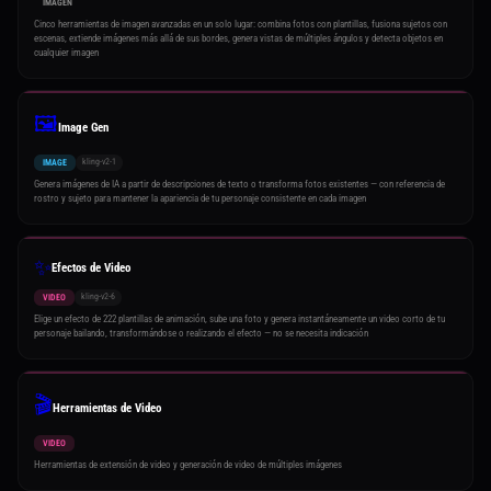
IMAGEN
Cinco herramientas de imagen avanzadas en un solo lugar: combina fotos con plantillas, fusiona sujetos con
escenas, extiende imágenes más allá de sus bordes, genera vistas de múltiples ángulos y detecta objetos en
cualquier imagen
🖼️
Image Gen
kling-v2-1
IMAGE
Genera imágenes de IA a partir de descripciones de texto o transforma fotos existentes — con referencia de
rostro y sujeto para mantener la apariencia de tu personaje consistente en cada imagen
✨
Efectos de Video
kling-v2-6
VIDEO
Elige un efecto de 222 plantillas de animación, sube una foto y genera instantáneamente un video corto de tu
personaje bailando, transformándose o realizando el efecto — no se necesita indicación
🎬
Herramientas de Video
VIDEO
Herramientas de extensión de video y generación de video de múltiples imágenes