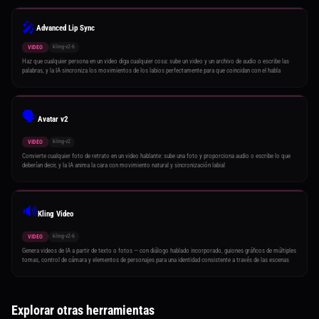
🎤
Advanced Lip Sync
kling-v2-6
VIDEO
Haz que cualquier persona en un video diga cualquier cosa: sube un video y un archivo de audio o escribe las
palabras, y la IA sincroniza los movimientos de los labios perfectamente para que coincidan con el habla
🗣️
Avatar v2
kling-v2
VIDEO
Convierte cualquier foto de retrato en un video hablante: sube una foto y proporciona audio o escribe lo que
deberían decir, y la IA anima la cara con movimiento natural y sincronización labial
🔊
Kling Video
kling-v2-6
VIDEO
Genera videos de IA a partir de texto o fotos — con diálogo hablado incorporado, guiones gráficos de múltiples
tomas, control de cámara y elementos de personajes para una identidad consistente a través de las escenas
Explorar otras herramientas