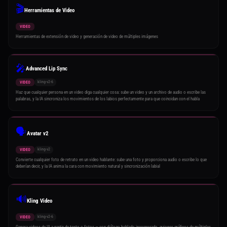
🎬
Herramientas de Video
VIDEO
Herramientas de extensión de video y generación de video de múltiples imágenes
🎤
Advanced Lip Sync
kling-v2-6
VIDEO
Haz que cualquier persona en un video diga cualquier cosa: sube un video y un archivo de audio o escribe las
palabras, y la IA sincroniza los movimientos de los labios perfectamente para que coincidan con el habla
🗣️
Avatar v2
kling-v2
VIDEO
Convierte cualquier foto de retrato en un video hablante: sube una foto y proporciona audio o escribe lo que
deberían decir, y la IA anima la cara con movimiento natural y sincronización labial
🔊
Kling Video
kling-v2-6
VIDEO