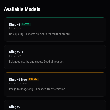
Available Models
Kling v3
LATEST
kling-v3
Best quality. Supports elements for multi-character.
Kling v2.1
kling-v2-1
Balanced quality and speed. Good all-rounder.
Kling v2 New
I2I ONLY
kling-v2-new
Image-to-image only. Enhanced transformation.
Kling v2