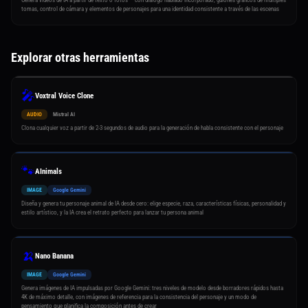
Genera videos de IA a partir de texto o fotos — con diálogo hablado incorporado, guiones gráficos de múltiples
tomas, control de cámara y elementos de personajes para una identidad consistente a través de las escenas
Explorar otras herramientas
🎤
Voxtral Voice Clone
AUDIO
Mistral AI
Clona cualquier voz a partir de 2-3 segundos de audio para la generación de habla consistente con el personaje
🐾
AInimals
IMAGE
Google Gemini
Diseña y genera tu personaje animal de IA desde cero: elige especie, raza, características físicas, personalidad y
estilo artístico, y la IA crea el retrato perfecto para lanzar tu persona animal
🍌
Nano Banana
IMAGE
Google Gemini
Genera imágenes de IA impulsadas por Google Gemini: tres niveles de modelo desde borradores rápidos hasta
4K de máximo detalle, con imágenes de referencia para la consistencia del personaje y un modo de
pensamiento que planifica la composición antes de crear