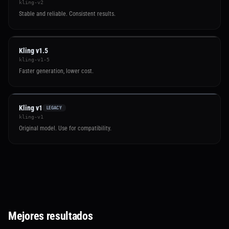
kling-v2
Stable and reliable. Consistent results.
Kling v1.5
kling-v1-5
Faster generation, lower cost.
Kling v1
LEGACY
kling-v1
Original model. Use for compatibility.
Mejores resultados