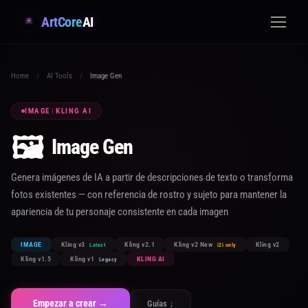
ArtCore
AI
Home
/
AI Tools
/
Image Gen
IMAGE
|
KLING AI
🖼️
Image Gen
Genera imágenes de IA a partir de descripciones de texto o transforma
fotos existentes — con referencia de rostro y sujeto para mantener la
apariencia de tu personaje consistente en cada imagen
IMAGE
Kling v3
Kling v2.1
Kling v2 New
Kling v2
Latest
i2i only
Kling v1.5
Kling v1
KLING AI
Legacy
Empezar a crear →
Guías ↓