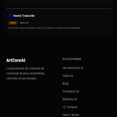
📝
Voxtral Transcribe
AUDIO
Mistral AI
Transcribe archivos de audio y video en 13 idiomas con diarización de hablantes
ArtCoreAI
PLATAFORMA
Herramientas IA
La plataforma de creación de
contenido IA para storytelling
Guías IA
centrado en personajes.
Blog
Creadores IA
Modelos IA
🛒 Comprar
How It Works