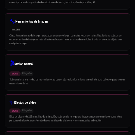
crea clips de audio a partir de descripciones de texto, todo impulsado por Kling AI
🔧
Herramientas de Imagen
IMAGEN
Cinco herramientas de imagen avanzadas en un solo lugar: combina fotos con plantillas, fusiona sujetos con
escenas, extiende imágenes más allá de sus bordes, genera vistas de múltiples ángulos y detecta objetos en
cualquier imagen
🎬
Motion Control
kling-v2-6
VIDEO
Sube una foto y un video de movimiento: tu personaje realiza los mismos movimientos, bailes o gestos en un
nuevo video de IA
✨
Efectos de Video
kling-v2-6
VIDEO
Elige un efecto de 222 plantillas de animación, sube una foto y genera instantáneamente un video corto de tu
personaje bailando, transformándose o realizando el efecto — no se necesita indicación