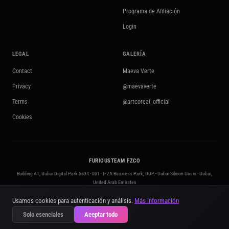
Programa de Afiliación
Login
LEGAL
GALERÍA
Contact
Maeva Verte
Privacy
@maevaverte
Terms
@artcoreai_official
Cookies
FURIOUSTEAM FZCO
Building A1, Dubai Digital Park 5634 - 001 · IFZA Business Park, DDP - Dubai Silicon Oasis · Dubai,
United Arab Emirates
+971 50 295 3212
·
contact@artcoreai.com
·
furiousteam.com
Usamos cookies para autenticación y análisis.
Más información
© 2026 FURIOUSTEAM FZCO. All rights reserved. ·
Licensed in the UAE · No. 5634
Solo esenciales
Aceptar todo
Powered by Kling AI · Google Gemini · OpenAI · ElevenLabs