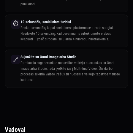
publikuoti.
10 sekundžių socialiniam turiniui
⏱️
Penkių sekundžių klipai socialinėse platformose atrodo staigiai.
Naudokite 10 sekundžių, kad perėjimams suteiktumėte erdvės
kvėpuoti — ypač dirbdami su 3 arba 4 nuorodų nuotraukomis.
Sujunkite su Omni Image arba Studio
🔗
Pirmiausia sugeneruokite nuoseklias veikėjų nuotraukas su Omni
Image arba Studio, tada įkelkite jas į Multi-Img Video. Šis darbo
procesas sukuria vaizdo įrašus su nuoseklia veikėjo tapatybe visuose
kadruose.
Vadovai