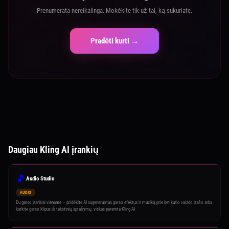
Prenumerata nereikalinga. Mokėkite tik už tai, ką sukuriate.
Pradėti kurti →
Daugiau Kling AI įrankių
🎵
Audio Studio
AUDIO
Du garso įrankiai viename — pridėkite AI sugeneruotus garso efektus ir muziką prie bet kurio vaizdo įrašo arba
kurkite garso klipus iš tekstinių aprašymų, viskas paremta Kling AI