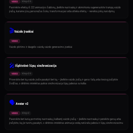
kling-v2-6
VIDEO
Pasirinkite efektą iš 222 animacijos šablonų, įkelkite nuotrauką ir akimirksniu sugeneruokite trumpą vaizdo
įrašą, kuriame jūsų personažas šoka, transformuojasi arba atlieka efektą — nereikia jokių nurodymų
🎬
Vaizdo Įrankiai
VIDEO
Vaizdo plėtimo ir daugelio vaizdų vaizdo generavimo įrankiai
🎤
Išplėstinė lūpų sinchronizacija
kling-v2-6
VIDEO
Priverskite bet ką vaizdo įraše pasakyti bet ką — įkelkite vaizdo įrašą ir garso failą arba tiesiog įrašykite
žodžius, o dirbtinis intelektas puikiai sinchronizuoja lūpų judesius su kalba
🗣️
Avatar v2
kling-v2
VIDEO
Paverskite bet kurią portretinę nuotrauką į kalbantį vaizdo įrašą — įkelkite nuotrauką ir pateikite garsą arba
įrašykite, ką jie turėtų pasakyti, o dirbtinis intelektas animuoja veidą natūraliu judesiu ir lūpų sinchronizavimu