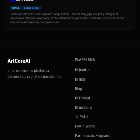
IMAGE
Google Gemini
Generuokite AI vaizdus, kuriuos palaiko Google Gemini — trys modelių lygiai nuo greitų eskizų iki 4K
maksimalaus detalumo, su nuorodų vaizdais, užtikrinančiais personažo nuoseklumą, ir mąstymo režimu,
kuris planuoja kompoziciją prieš generuojant
ArtCoreAI
PLATFORMA
DI įrankiai
DI turinio kūrimo platforma
personažais pagrįstam pasakojimui.
DI gidai
Blog
DI kūrėjai
DI modeliai
🛒 Pirkti
How It Works
Partnerystės Programa