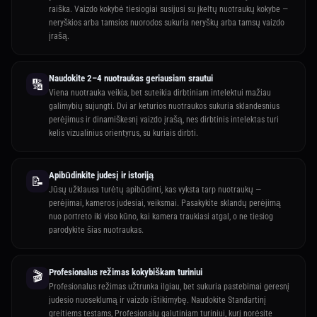
raiška. Vaizdo kokybė tiesiogiai susijusi su įkeltų nuotraukų kokybe —
neryškios arba tamsios nuorodos sukuria neryškų arba tamsų vaizdo
įrašą.
Naudokite 2–4 nuotraukas geriausiam srautui
🔢
Viena nuotrauka veikia, bet suteikia dirbtiniam intelektui mažiau
galimybių sujungti. Dvi ar keturios nuotraukos sukuria sklandesnius
perėjimus ir dinamiškesnį vaizdo įrašą, nes dirbtinis intelektas turi
kelis vizualinius orientyrus, su kuriais dirbti.
Apibūdinkite judesį ir istoriją
📝
Jūsų užklausa turėtų apibūdinti, kas vyksta tarp nuotraukų —
perėjimai, kameros judesiai, veiksmai. Pasakykite sklandų perėjimą
nuo portreto iki viso kūno, kai kamera traukiasi atgal, o ne tiesiog
parodykite šias nuotraukas.
Profesionalus režimas kokybiškam turiniui
🎬
Profesionalus režimas užtrunka ilgiau, bet sukuria pastebimai geresnį
judesio nuoseklumą ir vaizdo ištikimybę. Naudokite Standartinį
greitiems testams, Profesionalų galutiniam turiniui, kurį norėsite