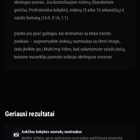
skirtingas scenas. Jūs kontroliuojate režimą (Standartinis
greičiui, Profesionalus kokybei), trukmę (5 arba 10 sekundžių) ir
vaizdo formatą (16:9, 9:16, 1:1).
Įrankis yra ypač galingas, kai derinamas su kitais Vaizdo
įrankiais — sugeneruokite veikėjų nuotraukas su Omni Image,
tada įkelkite jas į Multi-Img Video, kad sukurtumėte vaizdo įrašą,
kuriame nuosekliai pasirodo veikėjai skirtingose scenose.
Geriausi rezultatai
Aukštos kokybės nuorodų nuotraukos
📸
Įkelkite aiškias, gerai apšviestas nuotraukas aukščiausia įmanoma