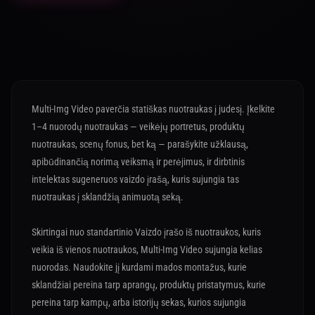
Multi-Img Video paverčia statiškas nuotraukas į judesį. Įkelkite
1–4 nuorodų nuotraukas — veikėjų portretus, produktų
nuotraukas, scenų fonus, bet ką — parašykite užklausą,
apibūdinančią norimą veiksmą ir perėjimus, ir dirbtinis
intelektas sugeneruos vaizdo įrašą, kuris sujungia tas
nuotraukas į sklandžią animuotą seką.
Skirtingai nuo standartinio Vaizdo įrašo iš nuotraukos, kuris
veikia iš vienos nuotraukos, Multi-Img Video sujungia kelias
nuorodas. Naudokite jį kurdami mados montažus, kurie
sklandžiai pereina tarp aprangų, produktų pristatymus, kurie
pereina tarp kampų, arba istorijų sekas, kurios sujungia