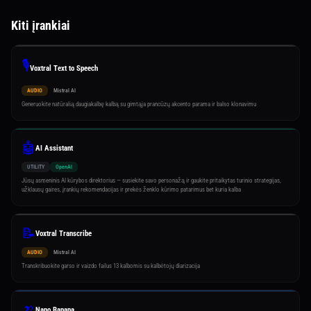
Kiti įrankiai
🎙️
Voxtral Text to Speech
AUDIO
Mistral AI
Generuokite natūralią daugiakalbę kalbą su gimtąja prancūzų akcento parama ir balso klonavimu
🤖
AI Assistant
UTILITY
OpenAI
Jūsų asmeninis AI kūrybos direktorius — susiekite savo personažą ir gaukite pritaikytas turinio strategijas,
užklausų gaires, įrankių rekomendacijas ir prekės ženklo kūrimo patarimus bet kuria kalba
📝
Voxtral Transcribe
AUDIO
Mistral AI
Transkribuokite garso ir vaizdo failus 13 kalbomis su kalbėtojų diarizacija
🍌
Nano Banana