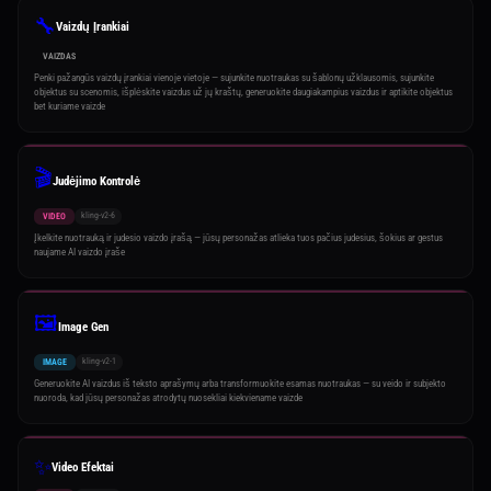
🔧
Vaizdų Įrankiai
VAIZDAS
Penki pažangūs vaizdų įrankiai vienoje vietoje — sujunkite nuotraukas su šablonų užklausomis, sujunkite
objektus su scenomis, išplėskite vaizdus už jų kraštų, generuokite daugiakampius vaizdus ir aptikite objektus
bet kuriame vaizde
🎬
Judėjimo Kontrolė
kling-v2-6
VIDEO
Įkelkite nuotrauką ir judesio vaizdo įrašą — jūsų personažas atlieka tuos pačius judesius, šokius ar gestus
naujame AI vaizdo įraše
🖼️
Image Gen
kling-v2-1
IMAGE
Generuokite AI vaizdus iš teksto aprašymų arba transformuokite esamas nuotraukas — su veido ir subjekto
nuoroda, kad jūsų personažas atrodytų nuosekliai kiekviename vaizde
✨
Video Efektai