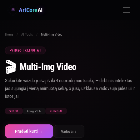
ArtCore
AI
Home
/
AI Tools
/
Multi-Img Video
VIDEO
|
KLING AI
🎬
Multi-Img Video
Sukurkite vaizdo įrašą iš iki 4 nuorodų nuotraukų — dirbtinis intelektas
jas sujungia į vieną animuotą seką, o jūsų užklausa vadovauja judesiui ir
istorijai
VIDEO
kling-v1-6
KLING AI
Pradėti kurti →
Vadovai ↓