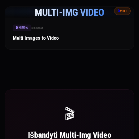
MULTI-IMG VIDEO
🎬
VIDEO
🎬 KLING AI
5 min read
Multi Images to Video
🎬
Išbandyti Multi-Img Video