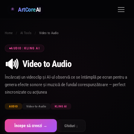
ArtCore
AI
Home
/
AI Tools
/
Video to Audio
AUDIO
|
KLING AI
🔊
Video to Audio
Încărcați un videoclip și AI-ul observă ce se întâmplă pe ecran pentru a
genera efecte sonore și muzică de fundal corespunzătoare — perfect
sincronizate cu acțiunea
AUDIO
Video-to-Audio
KLING AI
Începe să creezi →
Ghiduri ↓