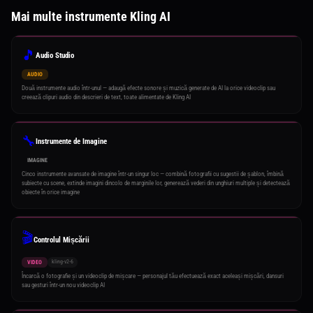
Mai multe instrumente Kling AI
🎵
Audio Studio
AUDIO
Două instrumente audio într-unul — adaugă efecte sonore și muzică generate de AI la orice videoclip sau
creează clipuri audio din descrieri de text, toate alimentate de Kling AI
🔧
Instrumente de Imagine
IMAGINE
Cinco instrumente avansate de imagine într-un singur loc — combină fotografii cu sugestii de șablon, îmbină
subiecte cu scene, extinde imagini dincolo de marginile lor, generează vederi din unghiuri multiple și detectează
obiecte în orice imagine
🎬
Controlul Mișcării
kling-v2-6
VIDEO
Încarcă o fotografie și un videoclip de mișcare — personajul tău efectuează exact aceleași mișcări, dansuri
sau gesturi într-un nou videoclip AI