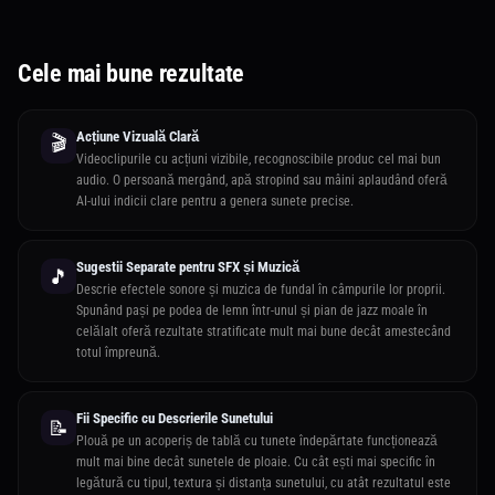
Cele mai bune rezultate
Acțiune Vizuală Clară
🎬
Videoclipurile cu acțiuni vizibile, recognoscibile produc cel mai bun
audio. O persoană mergând, apă stropind sau mâini aplaudând oferă
AI-ului indicii clare pentru a genera sunete precise.
Sugestii Separate pentru SFX și Muzică
🎵
Descrie efectele sonore și muzica de fundal în câmpurile lor proprii.
Spunând pași pe podea de lemn într-unul și pian de jazz moale în
celălalt oferă rezultate stratificate mult mai bune decât amestecând
totul împreună.
Fii Specific cu Descrierile Sunetului
📝
Plouă pe un acoperiș de tablă cu tunete îndepărtate funcționează
mult mai bine decât sunetele de ploaie. Cu cât ești mai specific în
legătură cu tipul, textura și distanța sunetului, cu atât rezultatul este