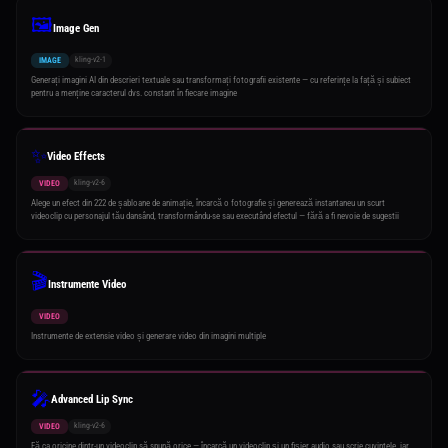
🖼️
Image Gen
kling-v2-1
IMAGE
Generați imagini AI din descrieri textuale sau transformați fotografii existente — cu referințe la față și subiect
pentru a menține caracterul dvs. constant în fiecare imagine
✨
Video Effects
kling-v2-6
VIDEO
Alege un efect din 222 de șabloane de animație, încarcă o fotografie și generează instantaneu un scurt
videoclip cu personajul tău dansând, transformându-se sau executând efectul — fără a fi nevoie de sugestii
🎬
Instrumente Video
VIDEO
Instrumente de extensie video și generare video din imagini multiple
🎤
Advanced Lip Sync
kling-v2-6
VIDEO
Fă ca oricine dintr-un videoclip să spună orice — încarcă un videoclip și un fișier audio sau scrie cuvintele, iar