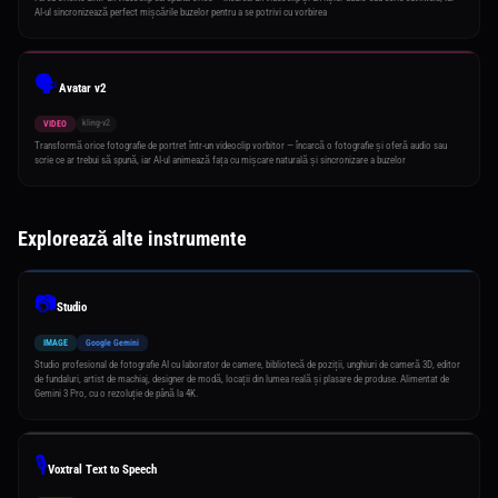
AI-ul sincronizează perfect mișcările buzelor pentru a se potrivi cu vorbirea
🗣️
Avatar v2
kling-v2
VIDEO
Transformă orice fotografie de portret într-un videoclip vorbitor — încarcă o fotografie și oferă audio sau
scrie ce ar trebui să spună, iar AI-ul animează fața cu mișcare naturală și sincronizare a buzelor
Explorează alte instrumente
📷
Studio
IMAGE
Google Gemini
Studio profesional de fotografie AI cu laborator de camere, bibliotecă de poziții, unghiuri de cameră 3D, editor
de fundaluri, artist de machiaj, designer de modă, locații din lumea reală și plasare de produse. Alimentat de
Gemini 3 Pro, cu o rezoluție de până la 4K.
🎙️
Voxtral Text to Speech