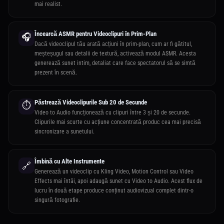
mai realist.
Încearcă ASMR pentru Videoclipuri în Prim-Plan
🎧
Dacă videoclipul tău arată acțiuni în prim-plan, cum ar fi gătitul,
meșteșugul sau detalii de textură, activează modul ASMR. Acesta
generează sunet intim, detaliat care face spectatorul să se simtă
prezent în scenă.
Păstrează Videoclipurile Sub 20 de Secunde
⏱️
Video to Audio funcționează cu clipuri între 3 și 20 de secunde.
Clipurile mai scurte cu acțiune concentrată produc cea mai precisă
sincronizare a sunetului.
Îmbină cu Alte Instrumente
🔗
Generează un videoclip cu Kling Video, Motion Control sau Video
Effects mai întâi, apoi adaugă sunet cu Video to Audio. Acest flux de
lucru în două etape produce conținut audiovizual complet dintr-o
singură fotografie.