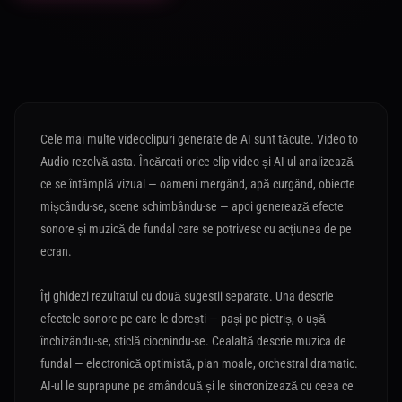
Cele mai multe videoclipuri generate de AI sunt tăcute. Video to
Audio rezolvă asta. Încărcați orice clip video și AI-ul analizează
ce se întâmplă vizual — oameni mergând, apă curgând, obiecte
mișcându-se, scene schimbându-se — apoi generează efecte
sonore și muzică de fundal care se potrivesc cu acțiunea de pe
ecran.
Îți ghidezi rezultatul cu două sugestii separate. Una descrie
efectele sonore pe care le dorești — pași pe pietriș, o ușă
închizându-se, sticlă ciocnindu-se. Cealaltă descrie muzica de
fundal — electronică optimistă, pian moale, orchestral dramatic.
AI-ul le suprapune pe amândouă și le sincronizează cu ceea ce