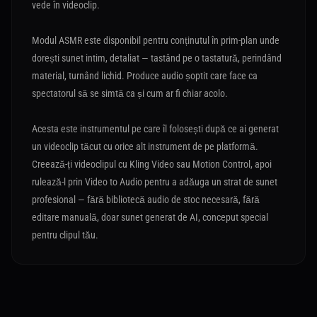
vede în videoclip.
Modul ASMR este disponibil pentru conținutul în prim-plan unde
dorești sunet intim, detaliat — tastând pe o tastatură, perindând
material, turnând lichid. Produce audio șoptit care face ca
spectatorul să se simtă ca și cum ar fi chiar acolo.
Acesta este instrumentul pe care îl folosești după ce ai generat
un videoclip tăcut cu orice alt instrument de pe platformă.
Creează-ți videoclipul cu Kling Video sau Motion Control, apoi
rulează-l prin Video to Audio pentru a adăuga un strat de sunet
profesional — fără bibliotecă audio de stoc necesară, fără
editare manuală, doar sunet generat de AI, conceput special
pentru clipul tău.