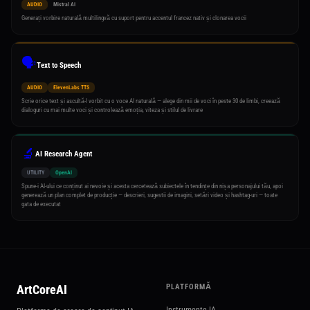
AUDIO
Mistral AI
Generați vorbire naturală multilingvă cu suport pentru accentul francez nativ și clonarea vocii
🗣️
Text to Speech
AUDIO
ElevenLabs TTS
Scrie orice text și ascultă-l vorbit cu o voce AI naturală — alege din mii de voci în peste 30 de limbi, creează
dialoguri cu mai multe voci și controlează emoția, viteza și stilul de livrare
🔬
AI Research Agent
UTILITY
OpenAI
Spune-i AI-ului ce conținut ai nevoie și acesta cercetează subiectele în tendințe din nișa personajului tău, apoi
generează un plan complet de producție — descrieri, sugestii de imagini, setări video și hashtag-uri — toate
gata de executat
ArtCoreAI
PLATFORMĂ