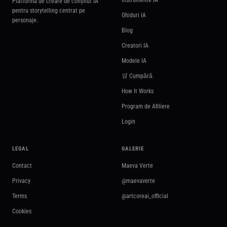
Instrumente IA
Platforma de creare de conținut IA
pentru storytelling centrat pe
Ghiduri IA
personaje.
Blog
Creatori IA
Modele IA
🛒 Cumpără
How It Works
Program de Afiliere
Login
LEGAL
GALERIE
Contact
Maeva Verte
Privacy
@maevaverte
Terms
@artcoreai_official
Cookies