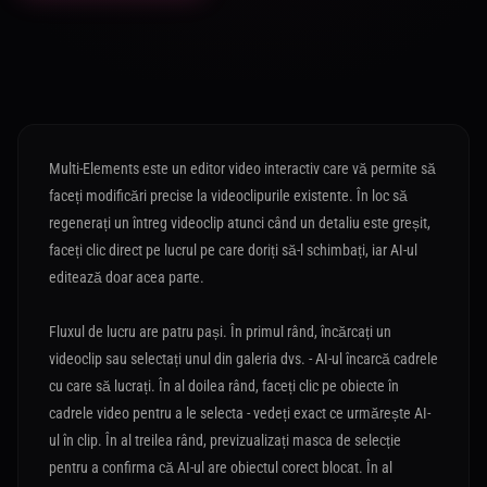
Multi-Elements este un editor video interactiv care vă permite să
faceți modificări precise la videoclipurile existente. În loc să
regenerați un întreg videoclip atunci când un detaliu este greșit,
faceți clic direct pe lucrul pe care doriți să-l schimbați, iar AI-ul
editează doar acea parte.
Fluxul de lucru are patru pași. În primul rând, încărcați un
videoclip sau selectați unul din galeria dvs. - AI-ul încarcă cadrele
cu care să lucrați. În al doilea rând, faceți clic pe obiecte în
cadrele video pentru a le selecta - vedeți exact ce urmărește AI-
ul în clip. În al treilea rând, previzualizați masca de selecție
pentru a confirma că AI-ul are obiectul corect blocat. În al