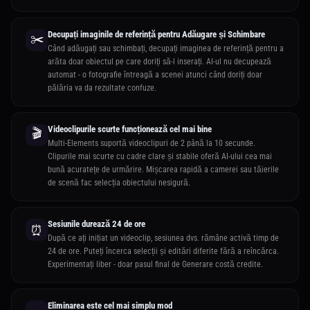
Decupați imaginile de referință pentru Adăugare și Schimbare
✂️
Când adăugați sau schimbați, decupați imaginea de referință pentru a
arăta doar obiectul pe care doriți să-l inserați. AI-ul nu decupează
automat - o fotografie întreagă a scenei atunci când doriți doar
pălăria va da rezultate confuze.
Videoclipurile scurte funcționează cel mai bine
🎬
Multi-Elements suportă videoclipuri de 2 până la 10 secunde.
Clipurile mai scurte cu cadre clare și stabile oferă AI-ului cea mai
bună acuratețe de urmărire. Mișcarea rapidă a camerei sau tăierile
de scenă fac selecția obiectului nesigură.
Sesiunile durează 24 de ore
⏰
După ce ați inițiat un videoclip, sesiunea dvs. rămâne activă timp de
24 de ore. Puteți încerca selecții și editări diferite fără a reîncărca.
Experimentați liber - doar pasul final de Generare costă credite.
Eliminarea este cel mai simplu mod