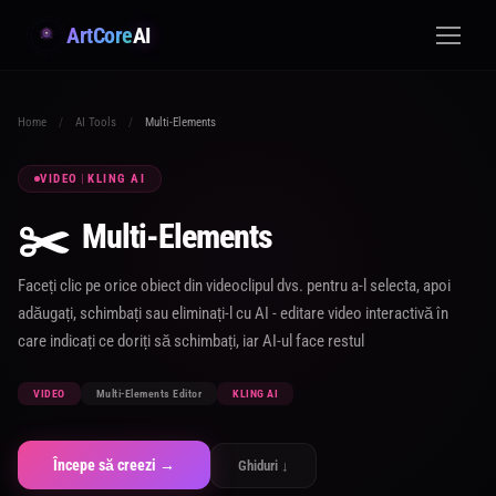
ArtCore
AI
Home
/
AI Tools
/
Multi-Elements
VIDEO
|
KLING AI
✂️
Multi-Elements
Faceți clic pe orice obiect din videoclipul dvs. pentru a-l selecta, apoi
adăugați, schimbați sau eliminați-l cu AI - editare video interactivă în
care indicați ce doriți să schimbați, iar AI-ul face restul
VIDEO
Multi-Elements Editor
KLING AI
Începe să creezi →
Ghiduri ↓