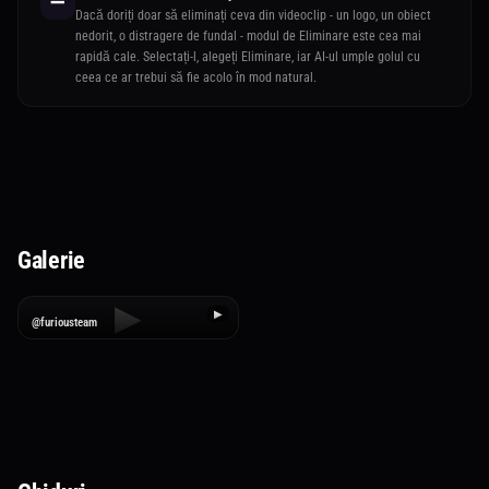
➖
Dacă doriți doar să eliminați ceva din videoclip - un logo, un obiect
nedorit, o distragere de fundal - modul de Eliminare este cea mai
rapidă cale. Selectați-l, alegeți Eliminare, iar AI-ul umple golul cu
ceea ce ar trebui să fie acolo în mod natural.
Galerie
▶
▶
@furiousteam