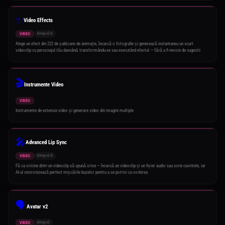
✨
Video Effects
kling-v2-6
VIDEO
Alege un efect din 222 de șabloane de animație, încarcă o fotografie și generează instantaneu un scurt
videoclip cu personajul tău dansând, transformându-se sau executând efectul — fără a fi nevoie de sugestii
🎬
Instrumente Video
VIDEO
Instrumente de extensie video și generare video din imagini multiple
🎤
Advanced Lip Sync
kling-v2-6
VIDEO
Fă ca oricine dintr-un videoclip să spună orice — încarcă un videoclip și un fișier audio sau scrie cuvintele, iar
AI-ul sincronizează perfect mișcările buzelor pentru a se potrivi cu vorbirea
🗣️
Avatar v2
kling-v2
VIDEO