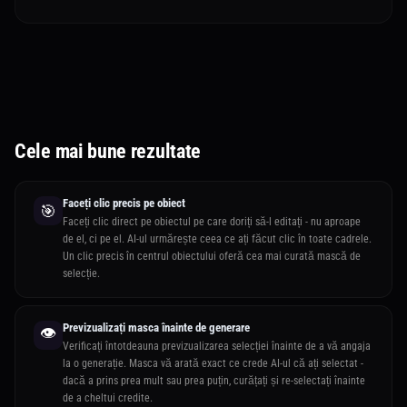
Cele mai bune rezultate
Faceți clic precis pe obiect
🎯
Faceți clic direct pe obiectul pe care doriți să-l editați - nu aproape
de el, ci pe el. AI-ul urmărește ceea ce ați făcut clic în toate cadrele.
Un clic precis în centrul obiectului oferă cea mai curată mască de
selecție.
Previzualizați masca înainte de generare
👁️
Verificați întotdeauna previzualizarea selecției înainte de a vă angaja
la o generație. Masca vă arată exact ce crede AI-ul că ați selectat -
dacă a prins prea mult sau prea puțin, curățați și re-selectați înainte
de a cheltui credite.