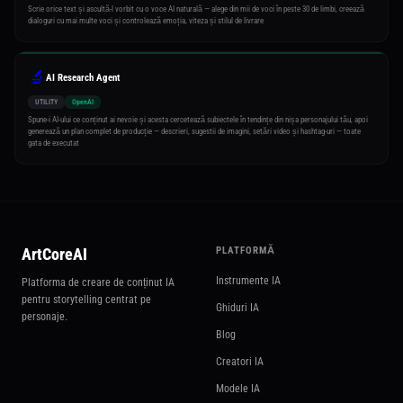
Scrie orice text și ascultă-l vorbit cu o voce AI naturală — alege din mii de voci în peste 30 de limbi, creează
dialoguri cu mai multe voci și controlează emoția, viteza și stilul de livrare
🔬
AI Research Agent
UTILITY
OpenAI
Spune-i AI-ului ce conținut ai nevoie și acesta cercetează subiectele în tendințe din nișa personajului tău, apoi
generează un plan complet de producție — descrieri, sugestii de imagini, setări video și hashtag-uri — toate
gata de executat
ArtCoreAI
PLATFORMĂ
Instrumente IA
Platforma de creare de conținut IA
pentru storytelling centrat pe
Ghiduri IA
personaje.
Blog
Creatori IA
Modele IA