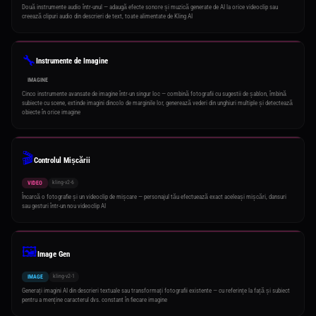
Două instrumente audio într-unul — adaugă efecte sonore și muzică generate de AI la orice videoclip sau
creează clipuri audio din descrieri de text, toate alimentate de Kling AI
🔧
Instrumente de Imagine
IMAGINE
Cinco instrumente avansate de imagine într-un singur loc — combină fotografii cu sugestii de șablon, îmbină
subiecte cu scene, extinde imagini dincolo de marginile lor, generează vederi din unghiuri multiple și detectează
obiecte în orice imagine
🎬
Controlul Mișcării
kling-v2-6
VIDEO
Încarcă o fotografie și un videoclip de mișcare — personajul tău efectuează exact aceleași mișcări, dansuri
sau gesturi într-un nou videoclip AI
🖼️
Image Gen
kling-v2-1
IMAGE
Generați imagini AI din descrieri textuale sau transformați fotografii existente — cu referințe la față și subiect
pentru a menține caracterul dvs. constant în fiecare imagine