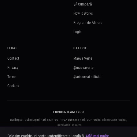
🛒 Cumpără
How It Works
Program de Afiliere
Login
LEGAL
GALERIE
Contact
Maeva Verte
Privacy
@maevaverte
Terms
@artcoreai_official
Cookies
FURIOUSTEAM FZCO
Building A1, Dubai Digital Park 5634 - 001 · IFZA Business Park, DDP - Dubai Silicon Oasis · Dubai,
United Arab Emirates
+971 50 295 3212
·
contact@artcoreai.com
·
furiousteam.com
Folosim cookie-uri pentru autentificare și analiză.
Află mai multe