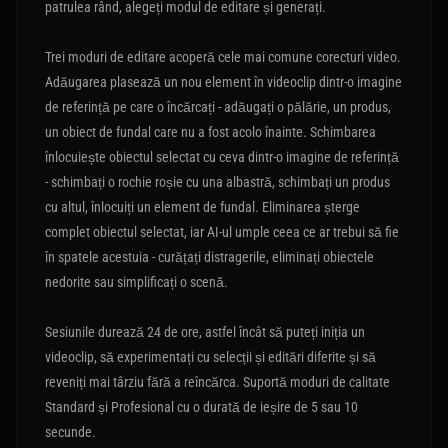
patrulea rând, alegeți modul de editare și generați.
Trei moduri de editare acoperă cele mai comune corecturi video.
Adăugarea plasează un nou element în videoclip dintr-o imagine
de referință pe care o încărcați - adăugați o pălărie, un produs,
un obiect de fundal care nu a fost acolo înainte. Schimbarea
înlocuiește obiectul selectat cu ceva dintr-o imagine de referință
- schimbați o rochie roșie cu una albastră, schimbați un produs
cu altul, înlocuiți un element de fundal. Eliminarea șterge
complet obiectul selectat, iar AI-ul umple ceea ce ar trebui să fie
în spatele acestuia - curățați distragerile, eliminați obiectele
nedorite sau simplificați o scenă.
Sesiunile durează 24 de ore, astfel încât să puteți iniția un
videoclip, să experimentați cu selecții și editări diferite și să
reveniți mai târziu fără a reîncărca. Suportă moduri de calitate
Standard și Profesional cu o durată de ieșire de 5 sau 10
secunde.