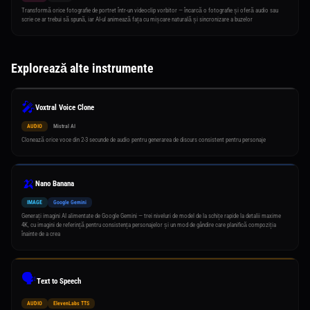
Transformă orice fotografie de portret într-un videoclip vorbitor — încarcă o fotografie și oferă audio sau
scrie ce ar trebui să spună, iar AI-ul animează fața cu mișcare naturală și sincronizare a buzelor
Explorează alte instrumente
🎤
Voxtral Voice Clone
AUDIO
Mistral AI
Clonează orice voce din 2-3 secunde de audio pentru generarea de discurs consistent pentru personaje
🍌
Nano Banana
IMAGE
Google Gemini
Generați imagini AI alimentate de Google Gemini — trei niveluri de model de la schițe rapide la detalii maxime
4K, cu imagini de referință pentru consistența personajelor și un mod de gândire care planifică compoziția
înainte de a crea
🗣️
Text to Speech
AUDIO
ElevenLabs TTS