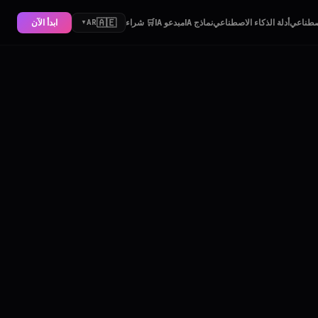
🇦🇪
اصطناعي
أدلة الذكاء الاصطناعي
نماذج IA
مبدعو IA
🛒 شراء
ابدأ الآن
AR
▼