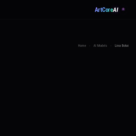
ArtCore
AI
Home
›
AI Models
›
Lina Botai