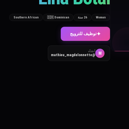
Woman
26 سنة
🇩🇲 Dominican
Southern African
✦
توظيف للترويج
أنشأه
M
@mathieu_magdelonnette