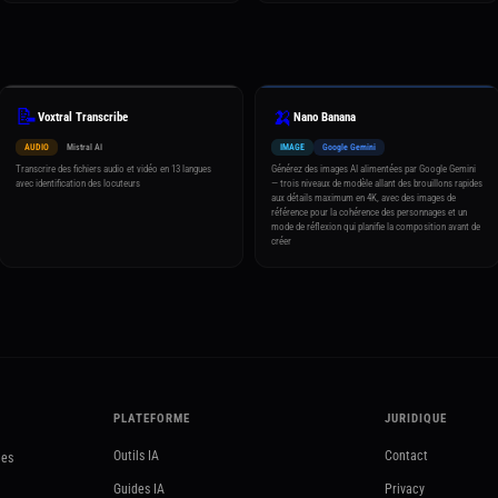
📝
🍌
Voxtral Transcribe
Nano Banana
AUDIO
Mistral AI
IMAGE
Google Gemini
Transcrire des fichiers audio et vidéo en 13 langues
Générez des images AI alimentées par Google Gemini
avec identification des locuteurs
— trois niveaux de modèle allant des brouillons rapides
aux détails maximum en 4K, avec des images de
référence pour la cohérence des personnages et un
mode de réflexion qui planifie la composition avant de
créer
PLATEFORME
JURIDIQUE
Outils IA
Contact
les
Guides IA
Privacy