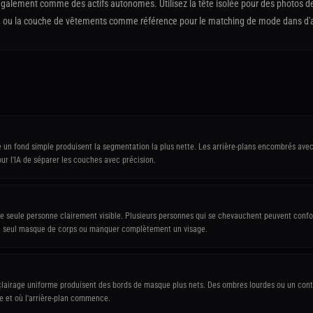
galement comme des actifs autonomes. Utilisez la tête isolée pour des photos de
 ou la couche de vêtements comme référence pour le matching de mode dans d'au
e un fond simple produisent la segmentation la plus nette. Les arrière-plans encombrés ave
our l'IA de séparer les couches avec précision.
 seule personne clairement visible. Plusieurs personnes qui se chevauchent peuvent confon
n seul masque de corps ou manquer complètement un visage.
lairage uniforme produisent des bords de masque plus nets. Des ombres lourdes ou un contre
ne et où l'arrière-plan commence.