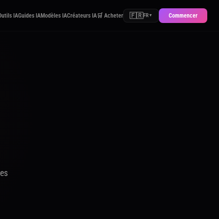
🇫🇷
Outils IA
Guides IA
Modèles IA
Créateurs IA
🛒 Acheter
Commencer
FR
▼
les