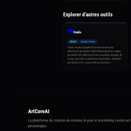
Explorer d'autres outils
📷
Studio
IMAGE
Google Gemini
Studio de photographie AI professionnel avec
laboratoire de caméra, bibliothèque de poses, angles
de caméra 3D, éditeur de fond, maquilleur, designer de
mode, lieux réels et placement de produits. Alimenté
par Gemini 3 Pro, jusqu'à 4K de résolution.
ArtCoreAI
La plateforme de création de contenu IA pour le storytelling centré sur 
personnages.