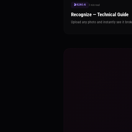
🎬 KLING AI
3 min read
Recognize — Technical Guide
Upload any photo and instantly see it broke