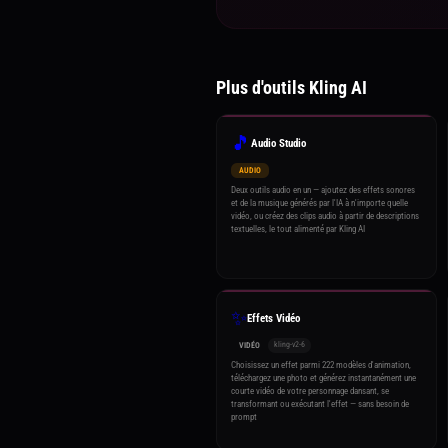
Plus d'outils Kling AI
🎵
Audio Studio
AUDIO
Deux outils audio en un — ajoutez des effets sonores
et de la musique générés par l'IA à n'importe quelle
vidéo, ou créez des clips audio à partir de descriptions
textuelles, le tout alimenté par Kling AI
✨
Effets Vidéo
kling-v2-6
VIDÉO
Choisissez un effet parmi 222 modèles d'animation,
téléchargez une photo et générez instantanément une
courte vidéo de votre personnage dansant, se
transformant ou exécutant l'effet — sans besoin de
prompt