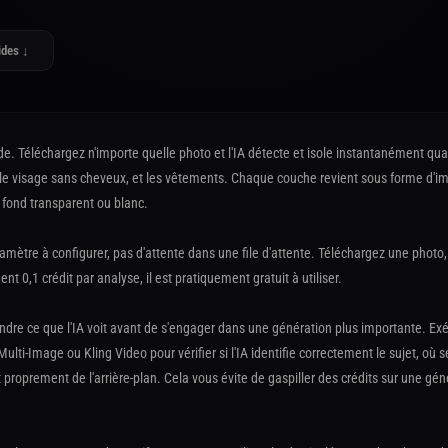
ides ↓
de. Téléchargez n'importe quelle photo et l'IA détecte et isole instantanément quat
ux, le visage sans cheveux, et les vêtements. Chaque couche revient sous forme d
 fond transparent ou blanc.
mètre à configurer, pas d'attente dans une file d'attente. Téléchargez une phot
t 0,1 crédit par analyse, il est pratiquement gratuit à utiliser.
rendre ce que l'IA voit avant de s'engager dans une génération plus importante. E
ulti-Image ou Kling Video pour vérifier si l'IA identifie correctement le sujet, où s
proprement de l'arrière-plan. Cela vous évite de gaspiller des crédits sur une gén