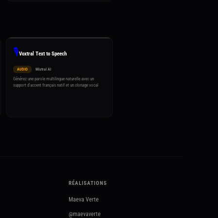
🎙️
Voxtral Text to Speech
AUDIO
Mistral AI
Générez une parole multilingue naturelle avec un
support d'accent français natif et un clonage vocal
RÉALISATIONS
Maeva Verte
@maevaverte