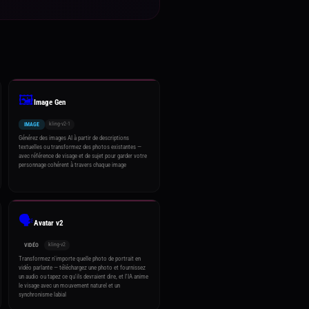
🖼️
Image Gen
kling-v2-1
IMAGE
Générez des images AI à partir de descriptions
textuelles ou transformez des photos existantes —
avec référence de visage et de sujet pour garder votre
personnage cohérent à travers chaque image
🗣️
Avatar v2
kling-v2
VIDÉO
Transformez n'importe quelle photo de portrait en
vidéo parlante — téléchargez une photo et fournissez
un audio ou tapez ce qu'ils devraient dire, et l'IA anime
le visage avec un mouvement naturel et un
synchronisme labial