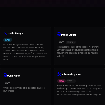
🔧
🎬
Outils d'image
Motion Control
IMAGE
kling-v2-6
VIDÉO
Cinq outils d'image avancés en un seul endroit —
Téléchargez une photo et une vidéo de mouvement —
combinez des photos avec des invites de modèle,
votre personnage effectue exactement les mêmes
fusionnez des sujets avec des scènes, étendez des
mouvements, danses ou gestes dans une nouvelle
images au-delà de leurs bords, générez des vues multi-
vidéo AI
angles et détectez des objets dans n'importe quelle
image
🎤
🎬
Advanced Lip Sync
Outils Vidéo
kling-v2-6
VIDEO
VIDÉO
Faites dire n'importe quoi à quiconque dans une vidéo
Outils d'extension vidéo et de génération de vidéos
— téléchargez une vidéo et un fichier audio ou tapez les
multi-images
mots, et l'IA synchronise parfaitement les
mouvements des lèvres pour correspondre à la parole