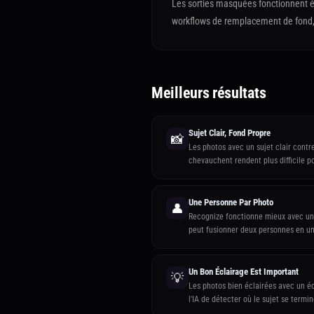
Les sorties masquées fonctionnent é
workflows de remplacement de fond,
Meilleurs résultats
Sujet Clair, Fond Propre
📸
Les photos avec un sujet clair contr
chevauchent rendent plus difficile p
Une Personne Par Photo
👤
Recognize fonctionne mieux avec une
peut fusionner deux personnes en u
Un Bon Éclairage Est Important
💡
Les photos bien éclairées avec un éc
l'IA de détecter où le sujet se termi