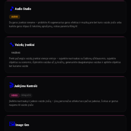
🎵
Audio Studio
AUDIO
Du garso įrankiai viename — pridėkite AI sugeneruotus garso efektus ir muziką prie bet kurio vaizdo įrašo arba
kurkite garso klipus iš tekstinių aprašymų, viskas paremta Kling AI
🔧
Vaizdų Įrankiai
VAIZDAS
Penki pažangūs vaizdų įrankiai vienoje vietoje — sujunkite nuotraukas su šablonų užklausomis, sujunkite
objektus su scenomis, išplėskite vaizdus už jų kraštų, generuokite daugiakampius vaizdus ir aptikite objektus
bet kuriame vaizde
🎬
Judėjimo Kontrolė
kling-v2-6
VIDEO
Įkelkite nuotrauką ir judesio vaizdo įrašą — jūsų personažas atlieka tuos pačius judesius, šokius ar gestus
naujame AI vaizdo įraše
🖼️
Image Gen