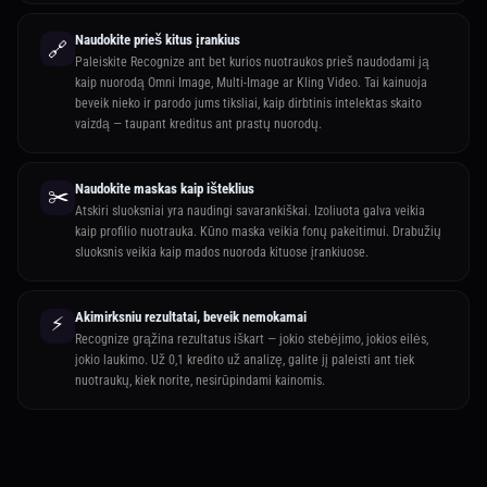
Naudokite prieš kitus įrankius
🔗
Paleiskite Recognize ant bet kurios nuotraukos prieš naudodami ją
kaip nuorodą Omni Image, Multi-Image ar Kling Video. Tai kainuoja
beveik nieko ir parodo jums tiksliai, kaip dirbtinis intelektas skaito
vaizdą — taupant kreditus ant prastų nuorodų.
Naudokite maskas kaip išteklius
✂️
Atskiri sluoksniai yra naudingi savarankiškai. Izoliuota galva veikia
kaip profilio nuotrauka. Kūno maska veikia fonų pakeitimui. Drabužių
sluoksnis veikia kaip mados nuoroda kituose įrankiuose.
Akimirksniu rezultatai, beveik nemokamai
⚡
Recognize grąžina rezultatus iškart — jokio stebėjimo, jokios eilės,
jokio laukimo. Už 0,1 kredito už analizę, galite jį paleisti ant tiek
nuotraukų, kiek norite, nesirūpindami kainomis.