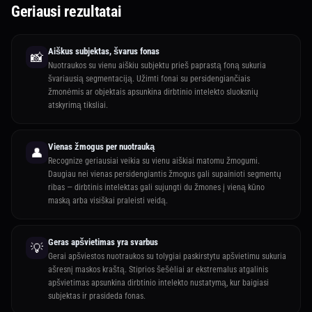
Geriausi rezultatai
Aiškus subjektas, švarus fonas
📸
Nuotraukos su vienu aiškiu subjektu prieš paprastą foną sukuria
švariausią segmentaciją. Užimti fonai su persidengiančiais
žmonėmis ar objektais apsunkina dirbtinio intelekto sluoksnių
atskyrimą tiksliai.
Vienas žmogus per nuotrauką
👤
Recognize geriausiai veikia su vienu aiškiai matomu žmogumi.
Daugiau nei vienas persidengiantis žmogus gali supainioti segmentų
ribas — dirbtinis intelektas gali sujungti du žmones į vieną kūno
maską arba visiškai praleisti veidą.
Geras apšvietimas yra svarbus
💡
Gerai apšviestos nuotraukos su tolygiai paskirstytu apšvietimu sukuria
ašresnį maskos kraštą. Stiprios šešėliai ar ekstremalus atgalinis
apšvietimas apsunkina dirbtinio intelekto nustatymą, kur baigiasi
subjektas ir prasideda fonas.