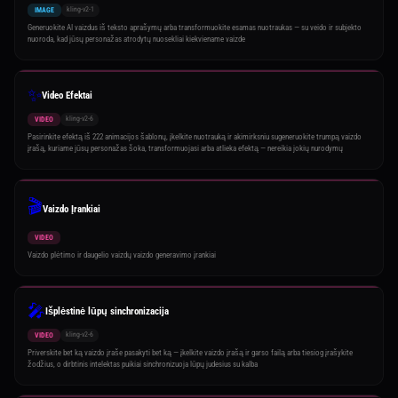
kling-v2-1
IMAGE
Generuokite AI vaizdus iš teksto aprašymų arba transformuokite esamas nuotraukas — su veido ir subjekto
nuoroda, kad jūsų personažas atrodytų nuosekliai kiekviename vaizde
✨
Video Efektai
kling-v2-6
VIDEO
Pasirinkite efektą iš 222 animacijos šablonų, įkelkite nuotrauką ir akimirksniu sugeneruokite trumpą vaizdo
įrašą, kuriame jūsų personažas šoka, transformuojasi arba atlieka efektą — nereikia jokių nurodymų
🎬
Vaizdo Įrankiai
VIDEO
Vaizdo plėtimo ir daugelio vaizdų vaizdo generavimo įrankiai
🎤
Išplėstinė lūpų sinchronizacija
kling-v2-6
VIDEO
Priverskite bet ką vaizdo įraše pasakyti bet ką — įkelkite vaizdo įrašą ir garso failą arba tiesiog įrašykite
žodžius, o dirbtinis intelektas puikiai sinchronizuoja lūpų judesius su kalba