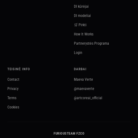
DI kūrėjai
DI modeliai
🛒 Pirkti
How It Works
Partnerystės Programa
Login
TEISINĖ INFO
DARBAI
Contact
Maeva Verte
Privacy
@maevaverte
Terms
@artcoreai_official
Cookies
FURIOUSTEAM FZCO