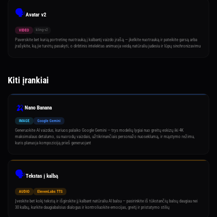
🗣️
Avatar v2
kling-v2
VIDEO
Paverskite bet kurią portretinę nuotrauką į kalbantį vaizdo įrašą — įkelkite nuotrauką ir pateikite garsą arba
įrašykite, ką jie turėtų pasakyti, o dirbtinis intelektas animuoja veidą natūraliu judesiu ir lūpų sinchronizavimu
Kiti įrankiai
🍌
Nano Banana
IMAGE
Google Gemini
Generuokite AI vaizdus, kuriuos palaiko Google Gemini — trys modelių lygiai nuo greitų eskizų iki 4K
maksimalaus detalumo, su nuorodų vaizdais, užtikrinančiais personažo nuoseklumą, ir mąstymo režimu,
kuris planuoja kompoziciją prieš generuojant
🗣️
Tekstas į kalbą
AUDIO
ElevenLabs TTS
Įveskite bet kokį tekstą ir išgirskite jį kalbant natūraliu AI balsu — pasirinkite iš tūkstančių balsų daugiau nei
30 kalbų, kurkite daugiabalsius dialogus ir kontroliuokite emocijas, greitį ir pristatymo stilių