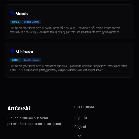
🐾
AInimals
IMAGE
Google Gemini
Sukurkite ir generuokite savo AI gyvūno personažą nuo nulio — pasirinkite rūšį, veislę, fizines savybes,
asmenybę ir meno stilių, o AI sukurs tobulą pirmąjį portretą, kad pradėtumėte savo gyvūno persona.
👩
AI Influencer
IMAGE
Google Gemini
Sukurkite ir generuokite savo AI personažą nuo nulio — pasirinkite kiekvieną fizinį bruožą, asmenybės detalę
ir stilių, o AI sukurs tobulą pirmąjį portretą, kad paleistumėte savo virtualų influencerį
ArtCoreAI
PLATFORMA
DI įrankiai
DI turinio kūrimo platforma
personažais pagrįstam pasakojimui.
DI gidai
Blog