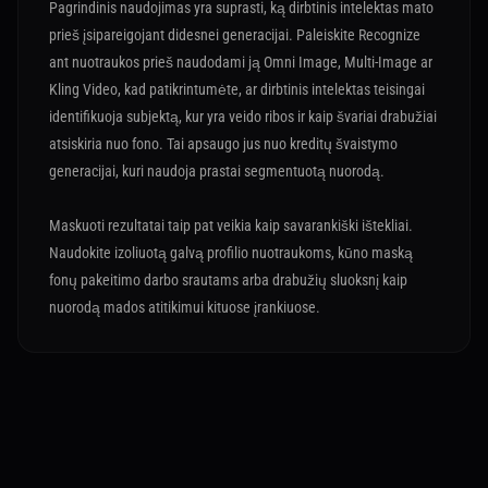
Pagrindinis naudojimas yra suprasti, ką dirbtinis intelektas mato
prieš įsipareigojant didesnei generacijai. Paleiskite Recognize
ant nuotraukos prieš naudodami ją Omni Image, Multi-Image ar
Kling Video, kad patikrintumėte, ar dirbtinis intelektas teisingai
identifikuoja subjektą, kur yra veido ribos ir kaip švariai drabužiai
atsiskiria nuo fono. Tai apsaugo jus nuo kreditų švaistymo
generacijai, kuri naudoja prastai segmentuotą nuorodą.
Maskuoti rezultatai taip pat veikia kaip savarankiški ištekliai.
Naudokite izoliuotą galvą profilio nuotraukoms, kūno maską
fonų pakeitimo darbo srautams arba drabužių sluoksnį kaip
nuorodą mados atitikimui kituose įrankiuose.