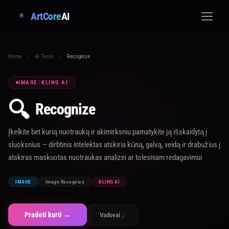
ArtCore
AI
Home
/
AI Tools
/
Recognize
IMAGE
|
KLING AI
🔍
Recognize
Įkelkite bet kurią nuotrauką ir akimirksniu pamatykite ją išskaidytą į
sluoksnius — dirbtinis intelektas atskiria kūną, galvą, veidą ir drabužius į
atskiras maskuotas nuotraukas analizei ar tolesniam redagavimui
IMAGE
Image Recognize
KLING AI
Pradėti kurti →
Vadovai ↓