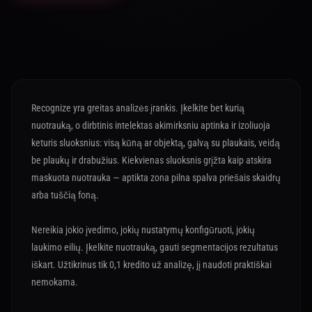
Recognize yra greitas analizės įrankis. Įkelkite bet kurią
nuotrauką, o dirbtinis intelektas akimirksniu aptinka ir izoliuoja
keturis sluoksnius: visą kūną ar objektą, galvą su plaukais, veidą
be plaukų ir drabužius. Kiekvienas sluoksnis grįžta kaip atskira
maskuota nuotrauka — aptikta zona pilna spalva priešais skaidrų
arba tuščią foną.
Nereikia jokio įvedimo, jokių nustatymų konfigūruoti, jokių
laukimo eilių. Įkelkite nuotrauką, gauti segmentacijos rezultatus
iškart. Užtikrinus tik 0,1 kredito už analizę, jį naudoti praktiškai
nemokama.