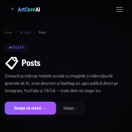
ArtCore
AI
Home
/
AI Tools
/
Posts
UTILITY
📋
Posts
Creează postări pe rețelele sociale cu imaginile și videoclipurile
generate de AI, scrie descrieri și hashtag-uri, apoi publică direct pe
Instagram, YouTube și TikTok — toate dintr-un singur loc
Începe să creezi →
Ghiduri ↓