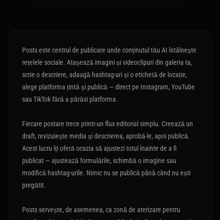
Posts este centrul de publicare unde conținutul tău AI întâlnește
rețelele sociale. Atașează imagini și videoclipuri din galeria ta,
scrie o descriere, adaugă hashtag-uri și o etichetă de locație,
alege platforma țintă și publică — direct pe Instagram, YouTube
sau TikTok fără a părăsi platforma.
Fiecare postare trece printr-un flux editorial simplu. Creează un
draft, revizuiește media și descrierea, aprobă-le, apoi publică.
Acest lucru îți oferă ocazia să ajustezi totul înainte de a fi
publicat — ajustează formulările, schimbă o imagine sau
modifică hashtag-urile. Nimic nu se publică până când nu ești
pregătit.
Posts servește, de asemenea, ca zonă de aterizare pentru