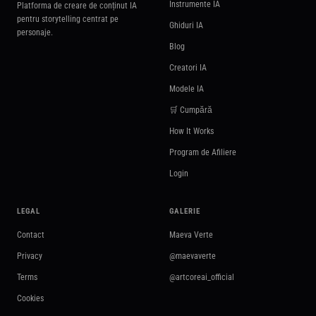
Instrumente IA
Platforma de creare de conținut IA
pentru storytelling centrat pe
Ghiduri IA
personaje.
Blog
Creatori IA
Modele IA
🛒 Cumpără
How It Works
Program de Afiliere
Login
LEGAL
GALERIE
Contact
Maeva Verte
Privacy
@maevaverte
Terms
@artcoreai_official
Cookies