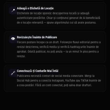
Adaugă o Etichetă de Locație
📍
Etichetele de locație sporesc descoperirea locală și adaugă
autenticitate postărilor. Chiar și conținutul generat de AI beneficiază
de o locație relevantă — spune algoritmului cui să arate postarea.
Revizuiește Înainte de Publicare
👁️
Fiecare postare începe ca un draft. Folosește fluxul editorial pentru a
revizui descrierea, verifică media și verifică hashtag-urile înainte de
aprobat. Odată publicat, nu poți anula — ia un minut în plus pentru a
revizui.
Conectează-ți Conturile Mai Întâi
🔗
Publicarea necesită conturi de social media conectate. Mergi la
Social Hub pentru a conecta Instagram, YouTube sau TikTok înainte de
a crea postări. Fără un cont conectat, poți salva doar drafturi.