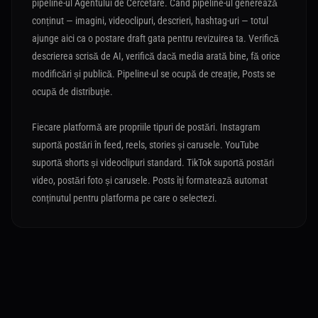
pipeline-ul Agentului de Cercetare. Când pipeline-ul generează
conținut — imagini, videoclipuri, descrieri, hashtag-uri — totul
ajunge aici ca o postare draft gata pentru revizuirea ta. Verifică
descrierea scrisă de AI, verifică dacă media arată bine, fă orice
modificări și publică. Pipeline-ul se ocupă de creație, Posts se
ocupă de distribuție.
Fiecare platformă are propriile tipuri de postări. Instagram
suportă postări în feed, reels, stories și carusele. YouTube
suportă shorts și videoclipuri standard. TikTok suportă postări
video, postări foto și carusele. Posts îți formatează automat
conținutul pentru platforma pe care o selectezi.