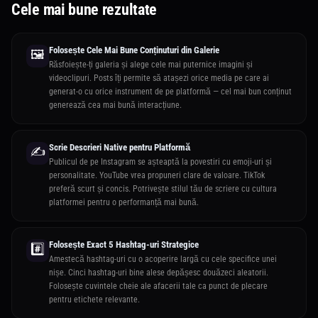
Cele mai bune rezultate
Folosește Cele Mai Bune Conținuturi din Galerie
🖼️
Răsfoiește-ți galeria și alege cele mai puternice imagini și
videoclipuri. Posts îți permite să atașezi orice media pe care ai
generat-o cu orice instrument de pe platformă — cel mai bun conținut
generează cea mai bună interacțiune.
Scrie Descrieri Native pentru Platformă
✍️
Publicul de pe Instagram se așteaptă la povestiri cu emoji-uri și
personalitate. YouTube vrea propuneri clare de valoare. TikTok
preferă scurt și concis. Potrivește stilul tău de scriere cu cultura
platformei pentru o performanță mai bună.
Folosește Exact 5 Hashtag-uri Strategice
#️⃣
Amestecă hashtag-uri cu o acoperire largă cu cele specifice unei
nișe. Cinci hashtag-uri bine alese depășesc douăzeci aleatorii.
Folosește cuvintele cheie ale afacerii tale ca punct de plecare
pentru etichete relevante.