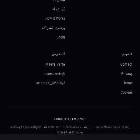
🛒 شراء
How It Works
برنامج الشراكة
Login
قانوني
المعرض
Maeva Verte
Contact
@maevaverte
Privacy
@artcoreai_official
Terms
Cookies
FURIOUSTEAM FZCO
Building A1, Dubai Digital Park 5634 - 001 · IFZA Business Park, DDP - Dubai Silicon Oasis · Dubai,
United Arab Emirates
contact@artcoreai.com
·
furiousteam.com
·
+971 50 295 3212