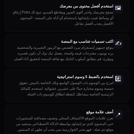
استخدم أفضل محتوى من معرضك
🖼️
تصفح معرضك واختر أقوى الصور ومقاطع الفيديو. تتيح لك Posts إرفاق
أي وسائط قمت بإنشائها باستخدام أي أداة على المنصة - المحتوى
الأفضل يجذب أفضل تفاعل.
اكتب تسميات تتناسب مع المنصة
✍️
يتوقع جمهور إنستغرام سرد القصص مع الرموز التعبيرية والشخصية.
يريد يوتيوب مقترحات قيمة واضحة. يفضل تيك توك أن تكون قصيرة
ومؤثرة. قم بتطابق أسلوب كتابتك مع ثقافة المنصة لتحقيق أداء أفضل.
استخدم بالضبط 5 وسوم استراتيجية
#️⃣
امزج بين الوسوم ذات الوصول الواسع وتلك الخاصة بالنيش. تتفوق
خمسة وسوم مختارة جيدًا على عشرين عشوائية. استخدم كلماتك
الرئيسية الخاصة بنشاطك كنقطة انطلاق للوسوم ذات الصلة.
أضف علامة موقع
📍
تعزز علامات الموقع الاكتشاف المحلي وتضيف مصداقية للمنشورات.
حتى المحتوى الذي تم إنشاؤه بواسطة الذكاء الاصطناعي يستفيد من
موقع ذي صلة - فهو يخبر الخوارزمية بمن يجب أن تظهر له المنشور.