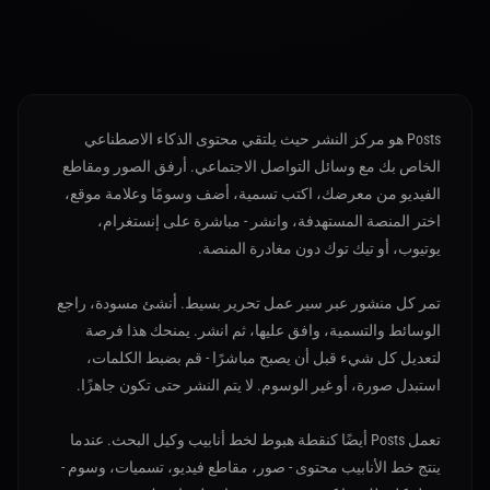
Posts هو مركز النشر حيث يلتقي محتوى الذكاء الاصطناعي
الخاص بك مع وسائل التواصل الاجتماعي. أرفق الصور ومقاطع
الفيديو من معرضك، اكتب تسمية، أضف وسومًا وعلامة موقع،
اختر المنصة المستهدفة، وانشر - مباشرة على إنستغرام،
يوتيوب، أو تيك توك دون مغادرة المنصة.
تمر كل منشور عبر سير عمل تحرير بسيط. أنشئ مسودة، راجع
الوسائط والتسمية، وافق عليها، ثم انشر. يمنحك هذا فرصة
لتعديل كل شيء قبل أن يصبح مباشرًا - قم بضبط الكلمات،
استبدل صورة، أو غير الوسوم. لا يتم النشر حتى تكون جاهزًا.
تعمل Posts أيضًا كنقطة هبوط لخط أنابيب وكيل البحث. عندما
ينتج خط الأنابيب محتوى - صور، مقاطع فيديو، تسميات، وسوم -