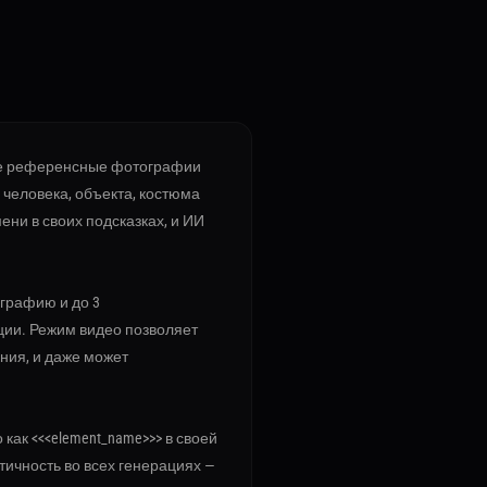
 же референсные фотографии
 человека, объекта, костюма
ени в своих подсказках, и ИИ
графию и до 3
ции. Режим видео позволяет
ения, и даже может
 как <<<element_name>>> в своей
тичность во всех генерациях —