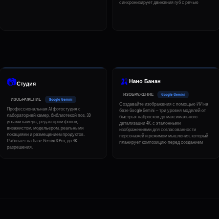
синхронизирует движения губ с речью
🍌
📷
Нано Банан
Студия
ИЗОБРАЖЕНИЕ
Google Gemini
ИЗОБРАЖЕНИЕ
Google Gemini
Создавайте изображения с помощью ИИ на
Профессиональная AI фотостудия с
базе Google Gemini — три уровня моделей от
лабораторией камер, библиотекой поз, 3D
быстрых набросков до максимального
углами камеры, редактором фонов,
детализации 4K, с эталонными
визажистом, модельером, реальными
изображениями для согласованности
локациями и размещением продуктов.
персонажей и режимом мышления, который
Работает на базе Gemini 3 Pro, до 4K
планирует композицию перед созданием
разрешения.