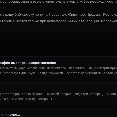
же пропорции, одни и те же отличительные черты — без необходимост
ать вашу библиотеку по типу: Персонаж, Животное, Предмет, Костю
ы применяются только при использовании их в генерации изображе
рафия имеет решающее значение
ыть чистым, хорошо освещенным фронтальным снимком — лицо смотрит прямо
И использует для изучения идентичности. Все остальное строится на этом и
 фотографий с разных углов — боковой профиль, вид в три четверти, немного 
е о лице и теле с каждой стороны.
ия и голоса