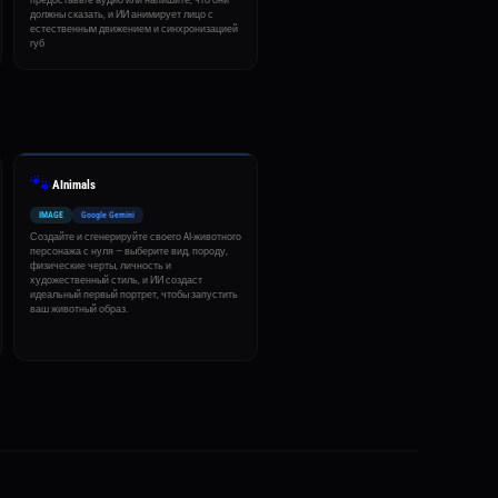
предоставьте аудио или напишите, что они
должны сказать, и ИИ анимирует лицо с
естественным движением и синхронизацией
губ
🐾
AInimals
IMAGE
Google Gemini
Создайте и сгенерируйте своего AI-животного
персонажа с нуля — выберите вид, породу,
физические черты, личность и
художественный стиль, и ИИ создаст
идеальный первый портрет, чтобы запустить
ваш животный образ.