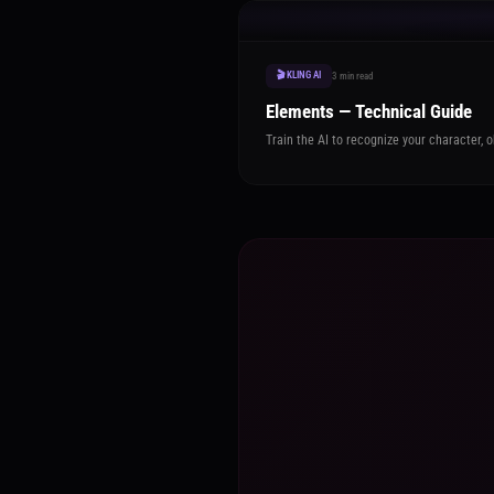
🎬 KLING AI
3 min read
Elements — Technical Guide
Train the AI to recognize your character,