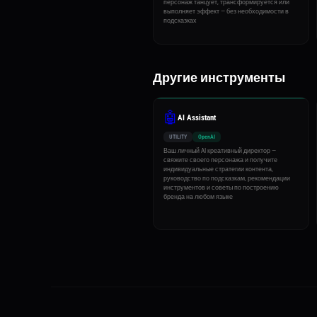
персонаж танцует, трансформируется или
выполняет эффект — без необходимости в
подсказках
Другие инструменты
🤖
AI Assistant
UTILITY
OpenAI
Ваш личный AI креативный директор —
свяжите своего персонажа и получите
индивидуальные стратегии контента,
руководство по подсказкам, рекомендации
инструментов и советы по построению
бренда на любом языке