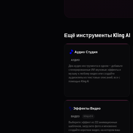
Ещё инструменты Kling AI
🎵
Аудио Студия
АУДИО
Два аудио инструмента в одном — добавьте
сгенерированные ИИ звуковые эффекты и
музыку к любому видео или создайте
аудиоклипы из текстовых описаний, все с
помощью Kling AI
✨
Эффекты Видео
kling-v2-6
ВИДЕО
Выберите эффект из 222 анимационных
шаблонов, загрузите фото и мгновенно
создайте короткое видео, на котором ваш