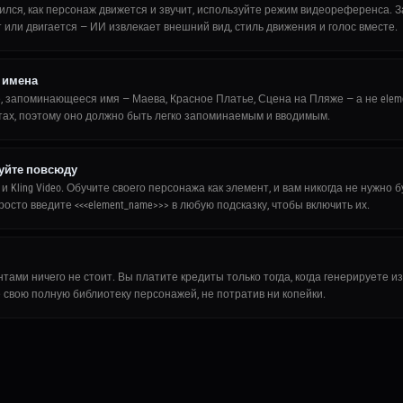
ился, как персонаж движется и звучит, используйте режим видеореференса. З
ит или двигается — ИИ извлекает внешний вид, стиль движения и голос вместе.
 имена
 запоминающееся имя — Маева, Красное Платье, Сцена на Пляже — а не elemen
нтах, поэтому оно должно быть легко запоминаемым и вводимым.
зуйте повсюду
и Kling Video. Обучите своего персонажа как элемент, и вам никогда не нужно 
то введите <<<element_name>>> в любую подсказку, чтобы включить их.
ами ничего не стоит. Вы платите кредиты только тогда, когда генерируете и
 свою полную библиотеку персонажей, не потратив ни копейки.