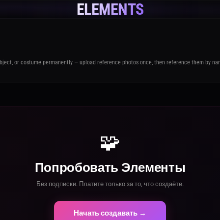
ELEMENTS
 object, or costume permanently — upload reference photos once, then reference them by na
🧩
Попробовать Элементы
Без подписки. Платите только за то, что создаёте.
Начать создавать →