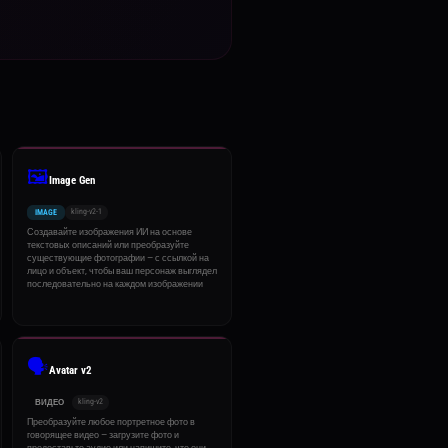
🖼️
Image Gen
kling-v2-1
IMAGE
Создавайте изображения ИИ на основе
текстовых описаний или преобразуйте
существующие фотографии — с ссылкой на
лицо и объект, чтобы ваш персонаж выглядел
последовательно на каждом изображении
🗣️
Avatar v2
kling-v2
ВИДЕО
Преобразуйте любое портретное фото в
говорящее видео — загрузите фото и