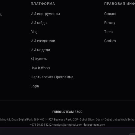
ПЛАТФОРМА
ПРАВОВАЯ ИН
ИИ-инструменты
Contact
й.
ИИ-гайды
Privacy
Blog
Terms
ИИ-создатели
Cookies
ИИ-модели
🛒 Купить
How It Works
Партнёрская Программа
Login
FURIOUSTEAM FZCO
ilding A1, Dubai Digital Park 5634 - 001 · IFZA Business Park, DDP - Dubai Silicon Oasis · Dubai, United Arab Emira
+971 50 295 3212
·
contact@artcoreai.com
·
furiousteam.com
© 2026 FURIOUSTEAM FZCO. All rights reserved. ·
Licensed in the UAE · No. 5634