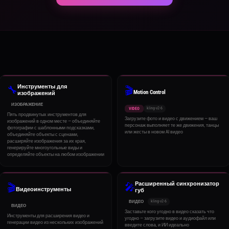
Инструменты для
🔧
🎬
Motion Control
изображений
ИЗОБРАЖЕНИЕ
kling-v2-6
VIDEO
Пять продвинутых инструментов для
Загрузите фото и видео с движением — ваш
изображений в одном месте — объединяйте
персонаж выполняет те же движения, танцы
фотографии с шаблонными подсказками,
или жесты в новом AI видео
объединяйте объекты с сценами,
расширяйте изображения за их края,
генерируйте многоугольные виды и
определяйте объекты на любом изображении
Расширенный синхронизатор
🎤
🎬
Видеоинструменты
губ
kling-v2-6
ВИДЕО
ВИДЕО
Заставьте кого угодно в видео сказать что
Инструменты для расширения видео и
угодно — загрузите видео и аудиофайл или
генерации видео из нескольких изображений
введите слова, и ИИ идеально