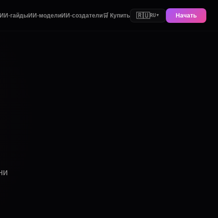
🇷🇺
ИИ-гайды
ИИ-модели
ИИ-создатели
🛒 Купить
Начать
RU
▼
ни