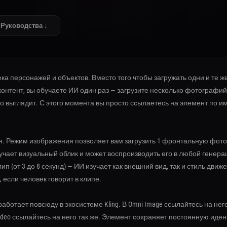
Руководства ↓
ка персонажей и объектов. Вместо того чтобы загружать одни и те
 контент, вы обучаете ИИ один раз — загрузите несколько фотографий
то выглядит. С этого момента вы просто ссылаетесь на элемент по им
. Режим изображения позволяет вам загрузить 1 фронтальную фото
учает визуальный облик и может воспроизводить его в любой генера
ип (от 3 до 8 секунд) — ИИ изучает как внешний вид, так и стиль движ
 если человек говорит в клипе.
работает повсюду в экосистеме Kling. В Omni Image ссылайтесь на него
Video ссылайтесь на него так же. Элемент сохраняет постоянную иден