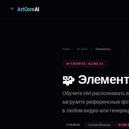
ArtCore
AI
Home
/
AI Tools
/
Элементы
УТИЛИТА
|
KLING AI
Элемен
🧩
Обучите ИИ распознавать в
загрузите референсные фот
в любом видео или генерац
УТИЛИТА
Custom Elements
KLING A