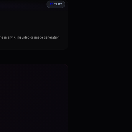
🛠️
UTILITY
me in any Kling video or image generation