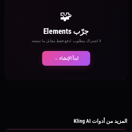
🧩
جرّب Elements
لا اشتراك مطلوب. ادفع فقط مقابل ما تنشئه.
ابدأ الإنشاء →
المزيد من أدوات Kling AI