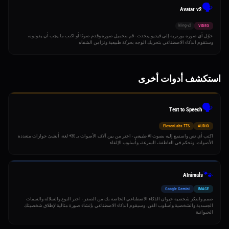
🗣️
Avatar v2
kling-v2
VIDEO
حوّل أي صورة بورتريه إلى فيديو يتحدث - قم بتحميل صورة وقدم صوتًا أو اكتب ما يجب أن يقولوه،
وستقوم الذكاء الاصطناعي بتحريك الوجه بحركة طبيعية وتزامن الشفاه
استكشف أدوات أخرى
🗣️
Text to Speech
ElevenLabs TTS
AUDIO
اكتب أي نص واستمع إليه بصوت AI طبيعي - اختر من بين آلاف الأصوات بـ 30+ لغة، أنشئ حوارات متعددة
الأصوات، وتحكم في العاطفة، السرعة، وأسلوب الإلقاء
🐾
AInimals
Google Gemini
IMAGE
صمم وابتكر شخصية حيوان الذكاء الاصطناعي الخاصة بك من الصفر - اختر النوع والسلالة والسمات
الجسدية والشخصية وأسلوب الفن، وسيقوم الذكاء الاصطناعي بإنشاء صورة مثالية لإطلاق شخصيتك
الحيوانية