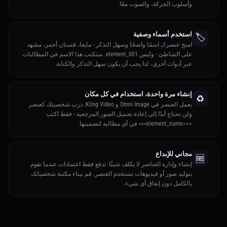
وأسلوب الحركة، والصوت معًا.
استخدم أسماء وصفية
🏷️
امنح عنصرك اسمًا واضحًا وسهل التذكر - مايفا، فستان أحمر، مشهد
على الشاطئ - وليس element_001. ستكتب هذا الاسم في المطالبات
عبر أدوات أخرى، لذا يجب أن يكون سهل التذكر والكتابة.
إنشاء مرة واحدة، استخدام في كل مكان
♻️
يعمل العنصر في Omni Image و Kling Video. درب شخصيتك كعنصر
ولن تحتاج أبدًا إلى إعادة تحميل الصور المرجعية - فقط اكتب
<<<element_name>>> في أي مطالبة لتضمينها.
مجاني للإبداع
🆓
إنشاء وإدارة العناصر لا يكلف شيئًا. تدفع فقط اعتمادات عندما تقوم
بتوليد صور أو فيديوهات تستخدم العنصر. قم ببناء مكتبة شخصياتك
بالكامل دون إنفاق أي شيء.