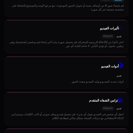
قم بإنشاء صور AI من أوصاف نصية أو تحويل الصور الموجودة - مع مرجع الوجه والموضوع للحفاظ على
شخصية متسقة عبر كل صورة
✨
تأثيرات الفيديو
kling-v2-6
فيديو
اختر تأثيرًا من 222 قالبًا للرسوم المتحركة، قم بتحميل صورة، وابدأ في إنشاء فيديو قصير لشخصيتك وهي
ترقص، تتحول، أو تؤدي التأثير - لا حاجة لكتابة أي نص
🎬
أدوات الفيديو
فيديو
أدوات تمديد الفيديو وتوليد الفيديو متعدد الصور
🎤
تزامن الشفاه المتقدم
kling-v2-6
فيديو
اجعل أي شخص في الفيديو يقول أي شيء - قم بتحميل فيديو وملف صوتي أو اكتب الكلمات، وسيتزامن
الذكاء الاصطناعي مع حركات الشفاه بشكل مثالي لمطابقة الكلام