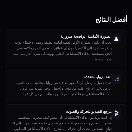
أفضل النتائج
الصورة الأمامية الواضحة ضرورية
👤
يجب أن تكون الصورة الأولى لقطة أمامية نظيفة ومضاءة جيدًا - الوجه
ينظر مباشرة إلى الكاميرا دون أي عوائق. هذه هي المرجع الأساسي
الذي يستخدمه الذكاء الاصطناعي لتعلم الهوية. كل شيء آخر يبنى على
هذه الصورة.
أضف زوايا متعددة
📐
قم بتحميل ما يصل إلى 3 صور إضافية من زوايا مختلفة - ملف جانبي،
عرض ثلاثي الأرباع، قليلاً من فوق أو أسفل. توفر المزيد من الزوايا
للذكاء الاصطناعي فهمًا أكثر شمولاً للوجه والجسم من كل اتجاه.
مرجع الفيديو للحركة والصوت
🎬
إذا كنت تريد من الذكاء الاصطناعي أن يتعلم كيف تتحرك الشخصية
وتبدو، استخدم وضع مرجع الفيديو. قم بتحميل مقطع قصير من 3 إلى 8
ثوانٍ للشخص يتحدث أو يتحرك - يستخرج الذكاء الاصطناعي المظهر،