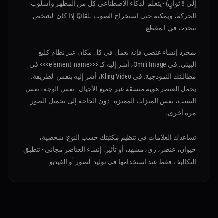
إلى 8 ثوانٍ) - يتعلم الذكاء الاصطناعي كل من المظهر وأسلوب
الحركة، ويمكنه حتى استخراج الصوت تلقائيًا إذا كان الشخص
يتحدث في المقطع.
بمجرد إنشاء عنصر، فإنه يعمل في كل مكان عبر نظام كليغ
البيئي. في Omni Image، أشر إليه كـ <<<element_name>>> في
مطالبتك النموذجية. في Kling Video، أشر إليه بنفس الطريقة.
يحمل العنصر هوية متسقة عبر جميع الأجيال - نفس الوجه، نفس
النسب، نفس الميزات المميزة - دون الحاجة إلى تحميل الصور
مرة أخرى.
تساعدك العلامات في تنظيم مكتبتك حسب النوع: شخصية،
حيوان، عنصر، زي، مشهد، أو تأثير. إنشاء العناصر مجاني - تنطبق
التكاليف فقط عند استخدامها في توليد الصور أو الفيديو.