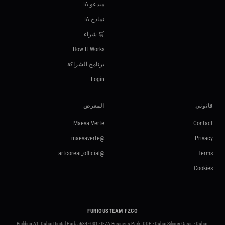
مبدعو IA
نماذج IA
🛒 شراء
How It Works
برنامج الشراكة
Login
قانوني
المعرض
Maeva Verte
Contact
@maevaverte
Privacy
@artcoreai_official
Terms
Cookies
FURIOUSTEAM FZCO
Building A1, Dubai Digital Park 5634 - 001 · IFZA Business Park, DDP - Dubai Silicon Oasis · Dubai,