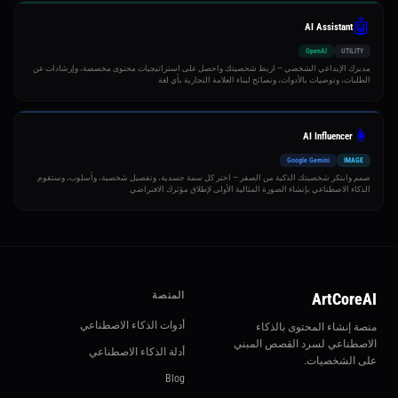
🤖
AI Assistant
OpenAI
UTILITY
مديرك الإبداعي الشخصي — اربط شخصيتك واحصل على استراتيجيات محتوى مخصصة، وإرشادات عن
الطلبات، وتوصيات بالأدوات، ونصائح لبناء العلامة التجارية بأي لغة
👩
AI Influencer
Google Gemini
IMAGE
صمم وابتكر شخصيتك الذكية من الصفر — اختر كل سمة جسدية، وتفصيل شخصية، وأسلوب، وستقوم
الذكاء الاصطناعي بإنشاء الصورة المثالية الأولى لإطلاق مؤثرك الافتراضي
ArtCoreAI
المنصة
أدوات الذكاء الاصطناعي
منصة إنشاء المحتوى بالذكاء
الاصطناعي لسرد القصص المبني
أدلة الذكاء الاصطناعي
على الشخصيات.
Blog