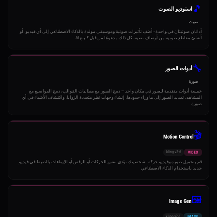
🎵
استوديو الصوت
صوت
أداتان صوتيتان في واحدة - أضف تأثيرات صوتية وموسيقى مولدة بالذكاء الاصطناعي إلى أي فيديو، أو
أنشئ مقاطع صوتية من أوصاف نصية، كل ذلك مدعومًا من قبل كلينغ AI
🔧
أدوات الصور
صورة
خمسة أدوات متقدمة للصور في مكان واحد — دمج الصور مع مطالبات القوالب، دمج المواضيع مع
المشاهد، تمديد الصور إلى ما وراء حدودها، إنشاء وجهات نظر متعددة الزوايا، واكتشاف الأشياء في أي
صورة
🎬
Motion Control
kling-v2-6
VIDEO
قم بتحميل صورة وفيديو حركة - شخصيتك تؤدي نفس الحركات أو الرقص أو الإيماءات بالضبط في فيديو
جديد باستخدام الذكاء الاصطناعي
🖼️
Image Gen
kling-v2-1
IMAGE