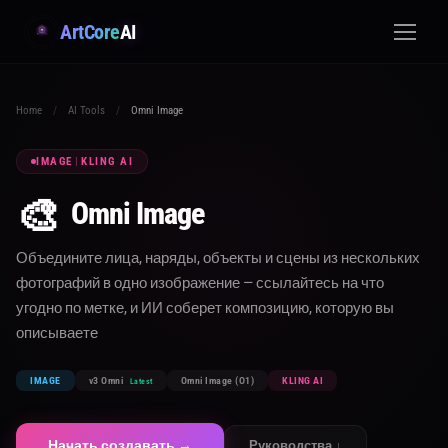
ArtCore
AI
Home
/
AI Tools
/
Omni Image
IMAGE
|
KLING AI
🎨
Omni Image
Объедините лица, наряды, объекты и сцены из нескольких
фотографий в одно изображение — ссылайтесь на что
угодно по метке, и ИИ соберет композицию, которую вы
описываете
IMAGE
v3 Omni
Omni Image (O1)
KLING AI
Latest
Начать создавать →
Руководства ↓