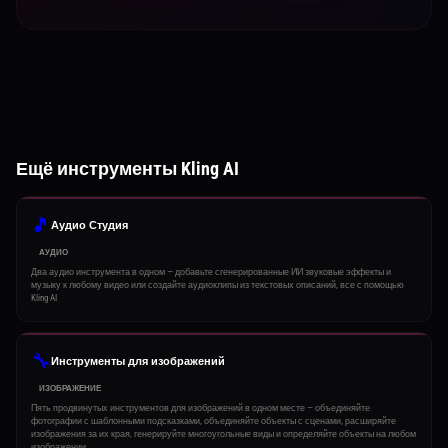
Ещё инструменты Kling AI
🎵
Аудио Студия
АУДИО
Два аудио инструмента в одном — добавьте сгенерированные ИИ звуковые эффекты и
музыку к любому видео или создайте аудиоклипы из текстовых описаний, все с помощью
Kling AI
🔧
Инструменты для изображений
ИЗОБРАЖЕНИЕ
Пять продвинутых инструментов для изображений в одном месте — объединяйте
фотографии с шаблонными подсказками, объединяйте объекты с сценами, расширяйте
изображения за их края, генерируйте многоугольные виды и определяйте объекты на любом
изображении