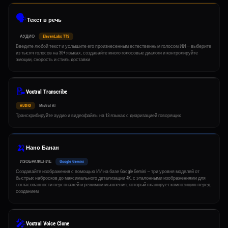
🗣️
Текст в речь
АУДИО
ElevenLabs TTS
Введите любой текст и услышите его произнесенным естественным голосом ИИ — выберите
из тысяч голосов на 30+ языках, создавайте много голосовые диалоги и контролируйте
эмоции, скорость и стиль доставки
📝
Voxtral Transcribe
AUDIO
Mistral AI
Транскрибируйте аудио и видеофайлы на 13 языках с диаризацией говорящих
🍌
Нано Банан
ИЗОБРАЖЕНИЕ
Google Gemini
Создавайте изображения с помощью ИИ на базе Google Gemini — три уровня моделей от
быстрых набросков до максимального детализации 4K, с эталонными изображениями для
согласованности персонажей и режимом мышления, который планирует композицию перед
созданием
🎤
Voxtral Voice Clone