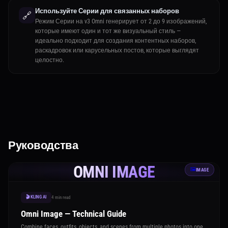
Используйте Серии для связанных наборов
🔗
Режим Серии на v3 Omni генерирует от 2 до 9 изображений,
которые имеют один и тот же визуальный стиль —
идеально подходит для создания контентных наборов,
раскадровок или карусельных постов, которые выглядят
целостно.
Руководства
OMNI IMAGE
🖼️
IMAGE
🎬 KLING AI
4 min read
Omni Image — Technical Guide
Combine faces, outfits, objects, and scenes from multiple photos into one