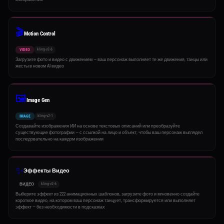
🎬
Motion Control
kling-v2-6
VIDEO
Загрузите фото и видео с движением — ваш персонаж выполняет те же движения, танцы или
жесты в новом AI видео
🖼️
Image Gen
kling-v2-1
IMAGE
Создавайте изображения ИИ на основе текстовых описаний или преобразуйте
существующие фотографии — с ссылкой на лицо и объект, чтобы ваш персонаж выглядел
последовательно на каждом изображении
✨
Эффекты Видео
kling-v2-6
ВИДЕО
Выберите эффект из 222 анимационных шаблонов, загрузите фото и мгновенно создайте
короткое видео, на котором ваш персонаж танцует, трансформируется или выполняет
эффект — без необходимости в подсказках