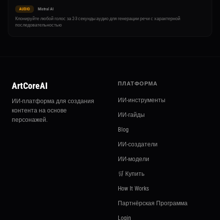
AUDIO
Mistral AI
Клонируйте любой голос за 2-3 секунды аудио для генерации речи с характерной
последовательностью
ArtCoreAI
ПЛАТФОРМА
ИИ-инструменты
ИИ-платформа для создания
контента на основе
ИИ-гайды
персонажей.
Blog
ИИ-создатели
ИИ-модели
🛒 Купить
How It Works
Партнёрская Программа
Login