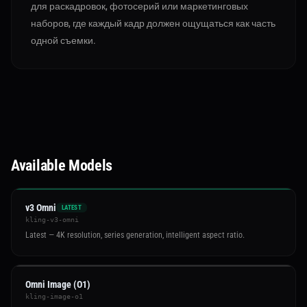
для раскадровок, фотосерий или маркетинговых
наборов, где каждый кадр должен ощущаться как часть
одной съемки.
Available Models
v3 Omni
LATEST
kling-v3-omni
Latest — 4K resolution, series generation, intelligent aspect ratio.
Omni Image (O1)
kling-image-o1