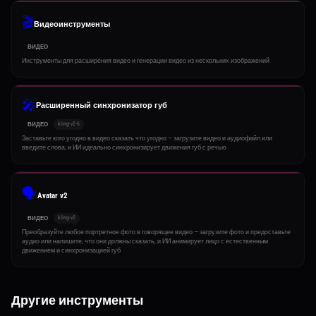
🎬
Видеоинструменты
ВИДЕО
Инструменты для расширения видео и генерации видео из нескольких изображений
🎤
Расширенный синхронизатор губ
kling-v2-6
ВИДЕО
Заставьте кого угодно в видео сказать что угодно — загрузите видео и аудиофайл или
введите слова, и ИИ идеально синхронизирует движения губ с речью
🗣️
Avatar v2
kling-v2
ВИДЕО
Преобразуйте любое портретное фото в говорящее видео — загрузите фото и предоставьте
аудио или напишите, что они должны сказать, и ИИ анимирует лицо с естественным
движением и синхронизацией губ
Другие инструменты