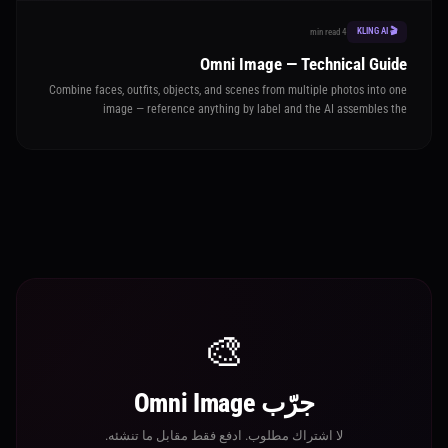
🎬 KLING AI
4 min read
Omni Image — Technical Guide
Combine faces, outfits, objects, and scenes from multiple photos into one
image — reference anything by label and the AI assembles the
composition you describe
🎨
جرّب Omni Image
لا اشتراك مطلوب. ادفع فقط مقابل ما تنشئه.