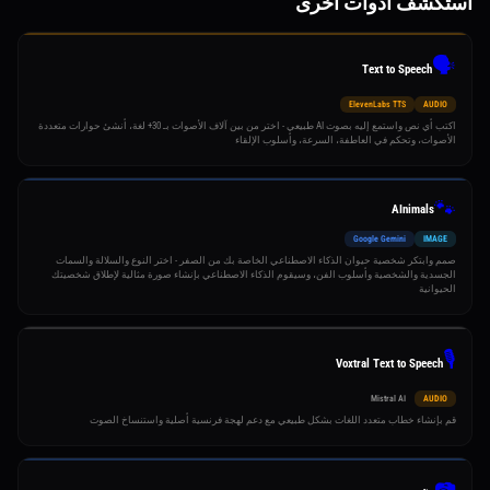
استكشف أدوات أخرى
🗣️
Text to Speech
ElevenLabs TTS
AUDIO
اكتب أي نص واستمع إليه بصوت AI طبيعي - اختر من بين آلاف الأصوات بـ 30+ لغة، أنشئ حوارات متعددة
الأصوات، وتحكم في العاطفة، السرعة، وأسلوب الإلقاء
🐾
AInimals
Google Gemini
IMAGE
صمم وابتكر شخصية حيوان الذكاء الاصطناعي الخاصة بك من الصفر - اختر النوع والسلالة والسمات
الجسدية والشخصية وأسلوب الفن، وسيقوم الذكاء الاصطناعي بإنشاء صورة مثالية لإطلاق شخصيتك
الحيوانية
🎙️
Voxtral Text to Speech
Mistral AI
AUDIO
قم بإنشاء خطاب متعدد اللغات بشكل طبيعي مع دعم لهجة فرنسية أصلية واستنساخ الصوت