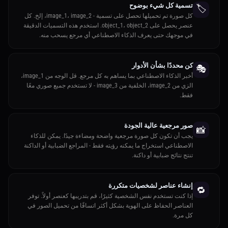
تسمية كل شيء بوضوح
🏷️
كل صورة تم تحميلها تحصل على تسمية - image_1، image_2، إلخ. كل
عنصر يحصل على object_1، object_2. استخدم هذه التسميات الدقيقة
في موجهك حتى يعرف الذكاء الاصطناعي أي مرجع يسحب منه.
كن محددًا بشأن الأدوار
🎭
أخبر الذكاء الاصطناعي بما يساهم به كل مرجع. قل الوجه من image_1،
الزي من image_2، الخلفية من image_3 - لا تستخدم جميع صوري معًا
فقط.
صور مرجعية عالية الجودة
📸
يجب أن تكون كل صورة مرجعية واضحة ومضاءة جيدًا. يمكن للذكاء
الاصطناعي استخراج ما يمكنه رؤيته فقط - المراجع الضبابية أو الداكنة
تنتج نتائج ضبابية أو داكنة.
إنشاء عناصر لشخصيات متكررة
🔁
إذا كنت تستخدم نفس الشخصية كثيرًا، قم بتدريبها كعنصر أولاً. توفر
العناصر الحفاظ على الهوية بشكل أكثر اتساقًا من تحميل الصور في
كل مرة.