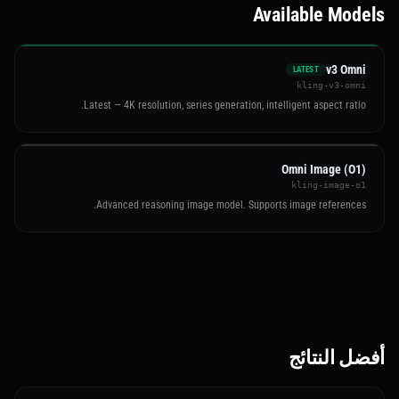
Available Models
v3 Omni
LATEST
kling-v3-omni
Latest — 4K resolution, series generation, intelligent aspect ratio.
Omni Image (O1)
kling-image-o1
Advanced reasoning image model. Supports image references.
أفضل النتائج