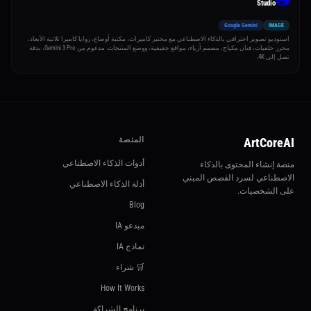
📷
Studio
Google Gemini
IMAGE
استوديو تصوير احترافي بالذكاء الاصطناعي مع مختبر كاميرات، مكتبة أوضاع، زوايا كاميرا ثلاثية الأبعاد،
محرر خلفيات، فنان مكياج، مصمم أزياء، مواقع حقيقية، ووضع المنتجات. مدعوم من Gemini 3 Pro، بدقة
تصل إلى 4K.
ArtCoreAI
المنصة
أدوات الذكاء الاصطناعي
منصة إنشاء المحتوى بالذكاء
الاصطناعي لسرد القصص المبني
أدلة الذكاء الاصطناعي
على الشخصيات.
Blog
مبدعو IA
نماذج IA
🛒 شراء
How It Works
برنامج الشراكة