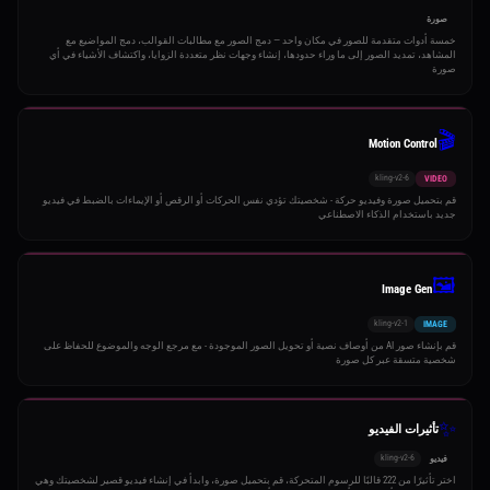
صورة
خمسة أدوات متقدمة للصور في مكان واحد — دمج الصور مع مطالبات القوالب، دمج المواضيع مع
المشاهد، تمديد الصور إلى ما وراء حدودها، إنشاء وجهات نظر متعددة الزوايا، واكتشاف الأشياء في أي
صورة
🎬
Motion Control
kling-v2-6
VIDEO
قم بتحميل صورة وفيديو حركة - شخصيتك تؤدي نفس الحركات أو الرقص أو الإيماءات بالضبط في فيديو
جديد باستخدام الذكاء الاصطناعي
🖼️
Image Gen
kling-v2-1
IMAGE
قم بإنشاء صور AI من أوصاف نصية أو تحويل الصور الموجودة - مع مرجع الوجه والموضوع للحفاظ على
شخصية متسقة عبر كل صورة
✨
تأثيرات الفيديو
kling-v2-6
فيديو
اختر تأثيرًا من 222 قالبًا للرسوم المتحركة، قم بتحميل صورة، وابدأ في إنشاء فيديو قصير لشخصيتك وهي