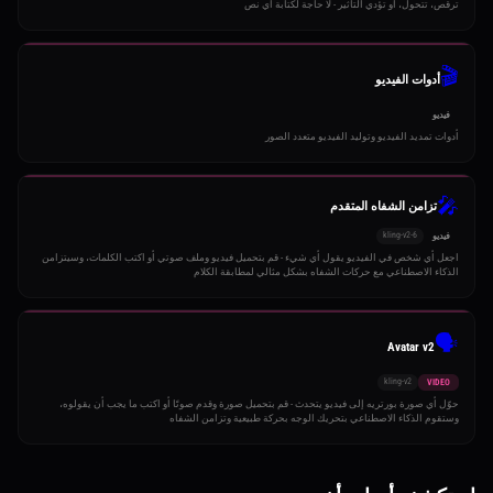
ترقص، تتحول، أو تؤدي التأثير - لا حاجة لكتابة أي نص
🎬
أدوات الفيديو
فيديو
أدوات تمديد الفيديو وتوليد الفيديو متعدد الصور
🎤
تزامن الشفاه المتقدم
kling-v2-6
فيديو
اجعل أي شخص في الفيديو يقول أي شيء - قم بتحميل فيديو وملف صوتي أو اكتب الكلمات، وسيتزامن
الذكاء الاصطناعي مع حركات الشفاه بشكل مثالي لمطابقة الكلام
🗣️
Avatar v2
kling-v2
VIDEO
حوّل أي صورة بورتريه إلى فيديو يتحدث - قم بتحميل صورة وقدم صوتًا أو اكتب ما يجب أن يقولوه،
وستقوم الذكاء الاصطناعي بتحريك الوجه بحركة طبيعية وتزامن الشفاه