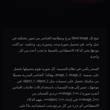
تتيح لك Omni Image مزج ومطابقة العناصر من صور مختلفة في
جيل واحد. قم بتحميل صورة وجه، وصورة زي، وخلفية - ثم اكتب
موجهًا يخبر الذكاء الاصطناعي بالضبط ما يجب أخذه من كل
واحدة.
السحر يكمن في نظام التسمية. كل صورة تقوم بتحميلها تحصل
على تسمية - image_1، image_2، وهكذا. العناصر المدربة مسبقًا
من مكتبتك تحصل على تسميات مثل object_1، object_2. في
موجهك، تشير إلى هذه التسميات باستخدام ثلاث علامات اقتباس:
أنشئ صورة لـ <<<image_1>>> ترتدي الفستان من
<<<image_2>>> في إعداد <<<object_1>>>. يفهم الذكاء
الاصطناعي أي جزء من كل مرجع يجب استخدامه بناءً على