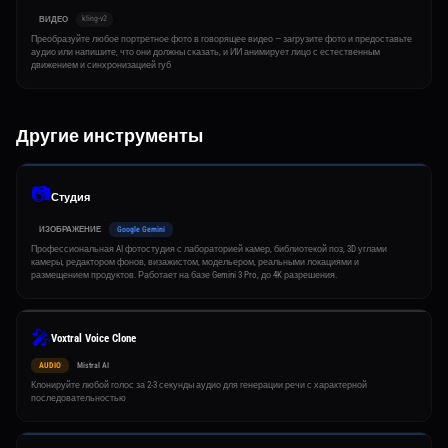
kling-v2
ВИДЕО
Преобразуйте любое портретное фото в говорящее видео — загрузите фото и предоставьте
аудио или напишите, что они должны сказать, и ИИ анимирует лицо с естественным
движением и синхронизацией губ
Другие инструменты
📷
Студия
ИЗОБРАЖЕНИЕ
Google Gemini
Профессиональная AI фотостудия с лабораторией камер, библиотекой поз, 3D углами
камеры, редактором фонов, визажистом, модельером, реальными локациями и
размещением продуктов. Работает на базе Gemini 3 Pro, до 4K разрешения.
🎤
Voxtral Voice Clone
AUDIO
Mistral AI
Клонируйте любой голос за 2-3 секунды аудио для генерации речи с характерной
последовательностью