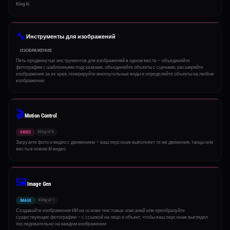
Kling AI
🔧
Инструменты для изображений
ИЗОБРАЖЕНИЕ
Пять продвинутых инструментов для изображений в одном месте — объединяйте
фотографии с шаблонными подсказками, объединяйте объекты с сценами, расширяйте
изображения за их края, генерируйте многоугольные виды и определяйте объекты на любом
изображении
🎬
Motion Control
kling-v2-6
VIDEO
Загрузите фото и видео с движением — ваш персонаж выполняет те же движения, танцы или
жесты в новом AI видео
🖼️
Image Gen
kling-v2-1
IMAGE
Создавайте изображения ИИ на основе текстовых описаний или преобразуйте
существующие фотографии — с ссылкой на лицо и объект, чтобы ваш персонаж выглядел
последовательно на каждом изображении