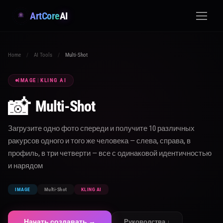
ArtCore
AI
Home
/
AI Tools
/
Multi-Shot
IMAGE
|
KLING AI
📸
Multi-Shot
Загрузите одно фото спереди и получите 10 различных
ракурсов одного и того же человека — слева, справа, в
профиль, в три четверти — все с одинаковой идентичностью
и нарядом
IMAGE
Multi-Shot
KLING AI
Начать создавать →
Руководства ↓