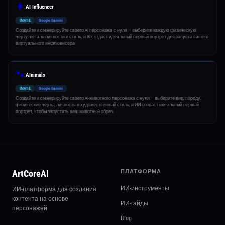
👩
AI Influencer
IMAGE
Google Gemini
Создайте и сгенерируйте своего AI персонажа с нуля — выберите каждую физическую
черту, деталь личности и стиль, и AI создаст идеальный первый портрет для запуска вашего
виртуального инфлюенсера
🐾
AInimals
IMAGE
Google Gemini
Создайте и сгенерируйте своего AI-животного персонажа с нуля — выберите вид, породу,
физические черты, личность и художественный стиль, и ИИ создаст идеальный первый
портрет, чтобы запустить ваш животный образ.
ArtCoreAI
ПЛАТФОРМА
ИИ-инструменты
ИИ-платформа для создания
контента на основе
ИИ-гайды
персонажей.
Blog