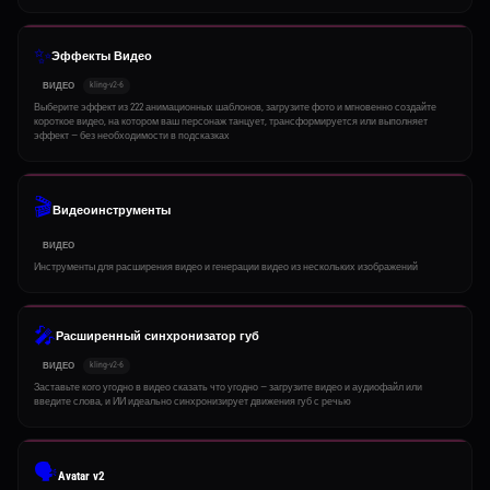
✨
Эффекты Видео
kling-v2-6
ВИДЕО
Выберите эффект из 222 анимационных шаблонов, загрузите фото и мгновенно создайте
короткое видео, на котором ваш персонаж танцует, трансформируется или выполняет
эффект — без необходимости в подсказках
🎬
Видеоинструменты
ВИДЕО
Инструменты для расширения видео и генерации видео из нескольких изображений
🎤
Расширенный синхронизатор губ
kling-v2-6
ВИДЕО
Заставьте кого угодно в видео сказать что угодно — загрузите видео и аудиофайл или
введите слова, и ИИ идеально синхронизирует движения губ с речью
🗣️
Avatar v2