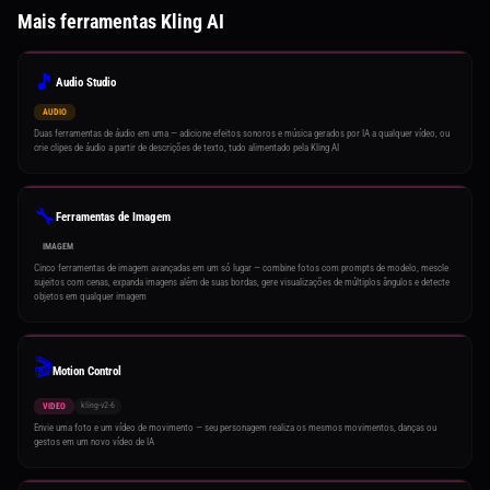
Mais ferramentas Kling AI
🎵
Audio Studio
AUDIO
Duas ferramentas de áudio em uma — adicione efeitos sonoros e música gerados por IA a qualquer vídeo, ou
crie clipes de áudio a partir de descrições de texto, tudo alimentado pela Kling AI
🔧
Ferramentas de Imagem
IMAGEM
Cinco ferramentas de imagem avançadas em um só lugar — combine fotos com prompts de modelo, mescle
sujeitos com cenas, expanda imagens além de suas bordas, gere visualizações de múltiplos ângulos e detecte
objetos em qualquer imagem
🎬
Motion Control
kling-v2-6
VIDEO
Envie uma foto e um vídeo de movimento — seu personagem realiza os mesmos movimentos, danças ou
gestos em um novo vídeo de IA