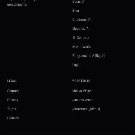
Guias IA
personagens.
Blog
Criadores IA
Modelos IA
🛒 Comprar
How It Works
Programa de Afiliação
Login
LEGAL
PORTFÓLIO
Contact
Maeva Verte
Privacy
@maevaverte
Terms
@artcoreai_official
Cookies