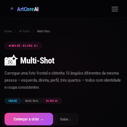
ArtCore
AI
Home
/
AI Tools
/
Multi-Shot
IMAGE
|
KLING AI
📸
Multi-Shot
Carregue uma foto frontal e obtenha 10 ângulos diferentes da mesma
pessoa — esquerda, direita, perfil, três quartos — todos com identidade
e roupa consistentes
IMAGE
Multi-Shot
KLING AI
Começar a criar →
Guias ↓