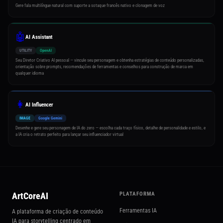
Gere fala multilíngue natural com suporte a sotaque francês nativo e clonagem de voz
🤖
AI Assistant
UTILITY
OpenAI
Seu Diretor Criativo AI pessoal — vincule seu personagem e obtenha estratégias de conteúdo personalizadas,
orientação sobre prompts, recomendações de ferramentas e conselhos para construção de marca em
qualquer idioma
👩
AI Influencer
IMAGE
Google Gemini
Desenhe e gere seu personagem de IA do zero — escolha cada traço físico, detalhe de personalidade e estilo, e
a IA cria o retrato perfeito para lançar seu influenciador virtual
ArtCoreAI
PLATAFORMA
Ferramentas IA
A plataforma de criação de conteúdo
IA para storytelling centrado em