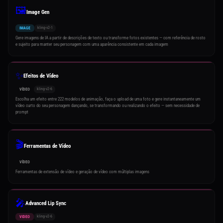
🖼️
Image Gen
kling-v2-1
IMAGE
Gere imagens de IA a partir de descrições de texto ou transforme fotos existentes — com referência de rosto
e sujeito para manter seu personagem com uma aparência consistente em cada imagem
✨
Efeitos de Vídeo
kling-v2-6
VÍDEO
Escolha um efeito entre 222 modelos de animação, faça o upload de uma foto e gere instantaneamente um
vídeo curto do seu personagem dançando, se transformando ou realizando o efeito — sem necessidade de
prompt
🎬
Ferramentas de Vídeo
VÍDEO
Ferramentas de extensão de vídeo e geração de vídeo com múltiplas imagens
🎤
Advanced Lip Sync
kling-v2-6
VIDEO