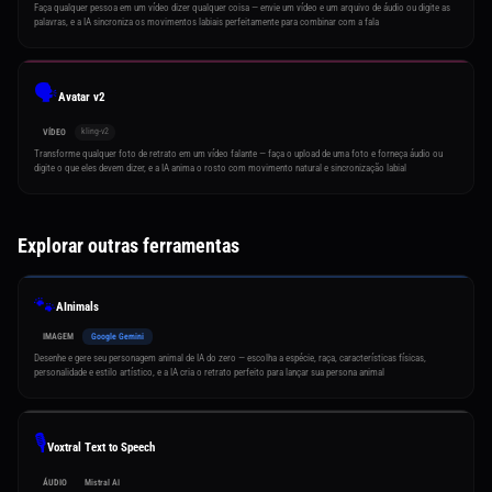
Faça qualquer pessoa em um vídeo dizer qualquer coisa — envie um vídeo e um arquivo de áudio ou digite as
palavras, e a IA sincroniza os movimentos labiais perfeitamente para combinar com a fala
🗣️
Avatar v2
kling-v2
VÍDEO
Transforme qualquer foto de retrato em um vídeo falante — faça o upload de uma foto e forneça áudio ou
digite o que eles devem dizer, e a IA anima o rosto com movimento natural e sincronização labial
Explorar outras ferramentas
🐾
AInimals
IMAGEM
Google Gemini
Desenhe e gere seu personagem animal de IA do zero — escolha a espécie, raça, características físicas,
personalidade e estilo artístico, e a IA cria o retrato perfeito para lançar sua persona animal
🎙️
Voxtral Text to Speech
ÁUDIO
Mistral AI