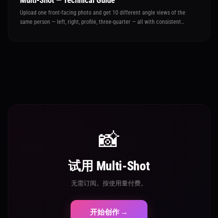
Multi-Shot — Technical Guide
Upload one front-facing photo and get 10 different angle views of the
same person — left, right, profile, three-quarter — all with consistent
identity and outfit
📸
试用 Multi-Shot
无需订阅。按使用量付费。
开始创作 →