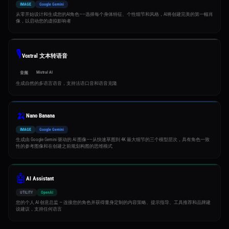
IMAGE
Google Gemini
从零开始设计和生成您的AI角色——选择每个身体特征、个性细节和风格，AI将创建完美的第一幅肖
像，以启动您的虚拟影响者
🎙️
Voxtral 文本转语音
Mistral AI
音频
生成自然的多语言语音，支持法语口音和语音克隆
🍌
Nano Banana
IMAGE
Google Gemini
生成由 Google Gemini 驱动的 AI 图像——从快速草图到 4K 最大细节的三个模型层次，具有角色一致
性的参考图像和在创建之前规划构图的思维模式
🤖
AI Assistant
UTILITY
OpenAI
您的个人 AI 创意总监 — 连接您的角色并获得量身定制的内容策略、提示指导、工具推荐和品牌建
设建议，支持任何语言