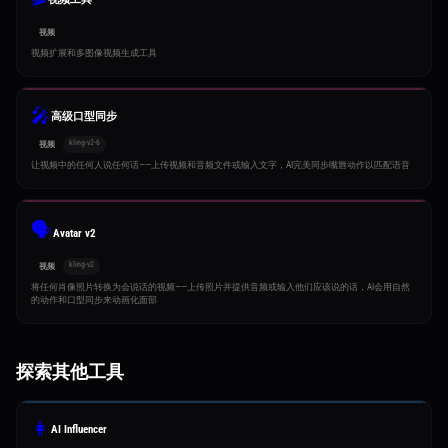
视频
视频扩展和多图像视频生成工具
🎤
高级口型同步
kling-v2-6
视频
让视频中的任何人说任何话——上传视频和音频文件或输入文字，AI完美同步嘴唇动作以匹配语音
🗣️
Avatar v2
kling-v2
视频
将任何肖像照片转换为会说话的视频——上传照片并提供音频或输入他们应该说的话，AI会用自然
的动作和口型同步来动画化面部
探索其他工具
👩
AI Influencer