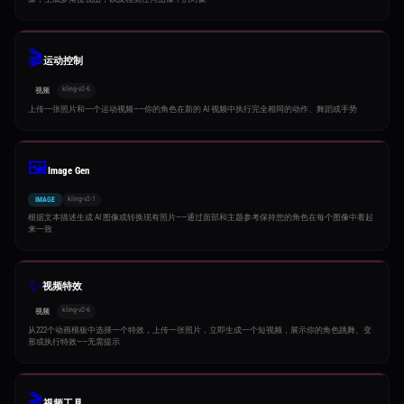
🎬
运动控制
kling-v2-6
视频
上传一张照片和一个运动视频——你的角色在新的 AI 视频中执行完全相同的动作、舞蹈或手势
🖼️
Image Gen
kling-v2-1
IMAGE
根据文本描述生成 AI 图像或转换现有照片——通过面部和主题参考保持您的角色在每个图像中看起
来一致
✨
视频特效
kling-v2-6
视频
从222个动画模板中选择一个特效，上传一张照片，立即生成一个短视频，展示你的角色跳舞、变
形或执行特效——无需提示
🎬
视频工具