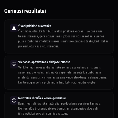
Geriausi rezultatai
Švari priekinė nuotrauka
👤
Šaltinio nuotrauka turi būti aiškus priekinis kadras — veidas žiūri
tiesiai į kamerą, gera apšvietimas, jokios sunkios šešėliai iš vienos
pusės. Dirbtinis intelektas reikia simetriško pradinio taško, kad tiksliai
įsivaizduotų visus kitus kampus.
Vienodas apšvietimas abiejose pusėse
💡
Venkite nuotraukų su dramatišku šoniniu apšvietimu ar stipriais
šešėliais. Vienodas, išsklaidytas apšvietimas suteikia dirbtiniam
intelektui geriausią informaciją apie veido struktūrą iš abiejų pusių,
kas tiesiogiai veikia profilinių ir trijų ketvirčių vaizdų kokybę.
Neutralus išraiška veikia geriausiai
😐
Rami, neutrali išraiška natūraliai perduodama per visus kampus.
Ekstremalūs šypsenai, atviros burnos ar įsitempusios akys gali
iškraipyti, kai sukasi į šoninius vaizdus.