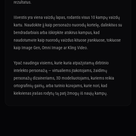
rezultatus.
Išvestis yra viena vaizdų lapas, rodantis visus 10 kampų vaizdų
kartu. Naudokite jį kaip personažo nuorodų kortelę, dalinkitės su
bendradarbiais arba iškirpkite atskirus kampus, kad
naudotumėte kaip nuorodų vaizdus kituose įrankiuose, tokiuose
kaip Image Gen, Omni Image ar Kling Video.
Ypač naudinga visiems, kurie kuria atpažįstamą dirbtinio
intelekto personažą — virtualiems įtakotojams, žaidimų
personažų dizaineriams, 3D modeliuotojams, kuriems reikia
ortografinių gairių, arba turinio kūrėjams, kurie nori, kad
kiekvienas įrašas rodytų tą patį žmogų iš naujų kampų.