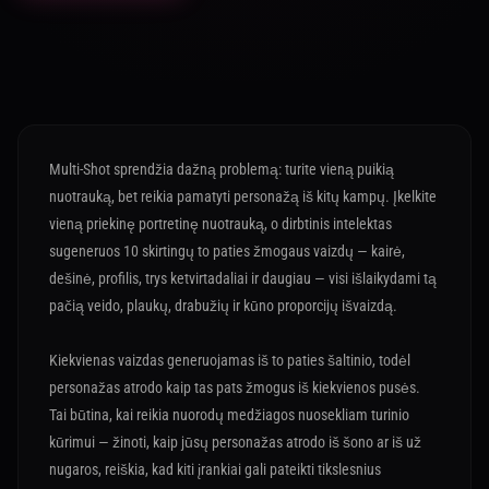
Multi-Shot sprendžia dažną problemą: turite vieną puikią
nuotrauką, bet reikia pamatyti personažą iš kitų kampų. Įkelkite
vieną priekinę portretinę nuotrauką, o dirbtinis intelektas
sugeneruos 10 skirtingų to paties žmogaus vaizdų — kairė,
dešinė, profilis, trys ketvirtadaliai ir daugiau — visi išlaikydami tą
pačią veido, plaukų, drabužių ir kūno proporcijų išvaizdą.
Kiekvienas vaizdas generuojamas iš to paties šaltinio, todėl
personažas atrodo kaip tas pats žmogus iš kiekvienos pusės.
Tai būtina, kai reikia nuorodų medžiagos nuosekliam turinio
kūrimui — žinoti, kaip jūsų personažas atrodo iš šono ar iš už
nugaros, reiškia, kad kiti įrankiai gali pateikti tikslesnius