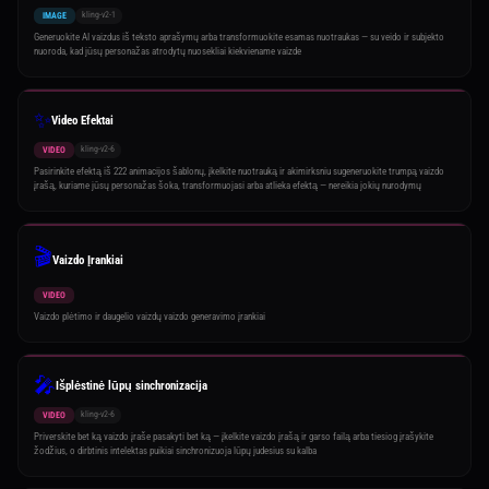
kling-v2-1
IMAGE
Generuokite AI vaizdus iš teksto aprašymų arba transformuokite esamas nuotraukas — su veido ir subjekto
nuoroda, kad jūsų personažas atrodytų nuosekliai kiekviename vaizde
✨
Video Efektai
kling-v2-6
VIDEO
Pasirinkite efektą iš 222 animacijos šablonų, įkelkite nuotrauką ir akimirksniu sugeneruokite trumpą vaizdo
įrašą, kuriame jūsų personažas šoka, transformuojasi arba atlieka efektą — nereikia jokių nurodymų
🎬
Vaizdo Įrankiai
VIDEO
Vaizdo plėtimo ir daugelio vaizdų vaizdo generavimo įrankiai
🎤
Išplėstinė lūpų sinchronizacija
kling-v2-6
VIDEO
Priverskite bet ką vaizdo įraše pasakyti bet ką — įkelkite vaizdo įrašą ir garso failą arba tiesiog įrašykite
žodžius, o dirbtinis intelektas puikiai sinchronizuoja lūpų judesius su kalba