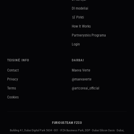
DI modeliai
🛒 Pirkti
How It Works
Partnerystės Programa
Login
TEISINĖ INFO
DARBAI
Contact
Maeva Verte
Privacy
@maevaverte
Terms
@artcoreai_official
Cookies
FURIOUSTEAM FZCO
Building A1, Dubai Digital Park 5634 - 001 · IFZA Business Park, DDP - Dubai Silicon Oasis · Dubai,