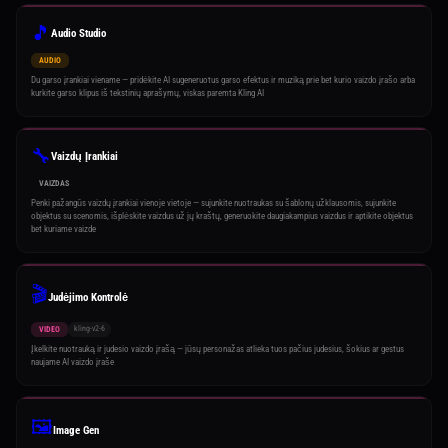
🎵
Audio Studio
AUDIO
Du garso įrankiai viename — pridėkite AI sugeneruotus garso efektus ir muziką prie bet kurio vaizdo įrašo arba
kurkite garso klipus iš tekstinių aprašymų, viskas paremta Kling AI
🔧
Vaizdų Įrankiai
VAIZDAS
Penki pažangūs vaizdų įrankiai vienoje vietoje — sujunkite nuotraukas su šablonų užklausomis, sujunkite
objektus su scenomis, išplėskite vaizdus už jų kraštų, generuokite daugiakampius vaizdus ir aptikite objektus
bet kuriame vaizde
🎬
Judėjimo Kontrolė
kling-v2-6
VIDEO
Įkelkite nuotrauką ir judesio vaizdo įrašą — jūsų personažas atlieka tuos pačius judesius, šokius ar gestus
naujame AI vaizdo įraše
🖼️
Image Gen