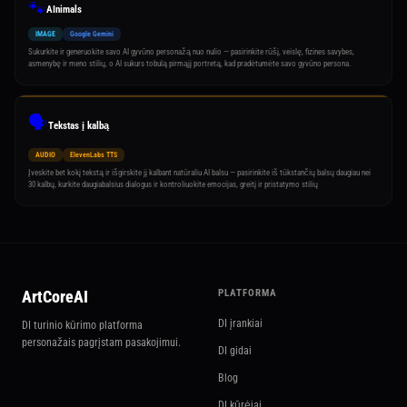
🐾
AInimals
IMAGE
Google Gemini
Sukurkite ir generuokite savo AI gyvūno personažą nuo nulio — pasirinkite rūšį, veislę, fizines savybes,
asmenybę ir meno stilių, o AI sukurs tobulą pirmąjį portretą, kad pradėtumėte savo gyvūno persona.
🗣️
Tekstas į kalbą
AUDIO
ElevenLabs TTS
Įveskite bet kokį tekstą ir išgirskite jį kalbant natūraliu AI balsu — pasirinkite iš tūkstančių balsų daugiau nei
30 kalbų, kurkite daugiabalsius dialogus ir kontroliuokite emocijas, greitį ir pristatymo stilių
ArtCoreAI
PLATFORMA
DI įrankiai
DI turinio kūrimo platforma
personažais pagrįstam pasakojimui.
DI gidai
Blog
DI kūrėjai