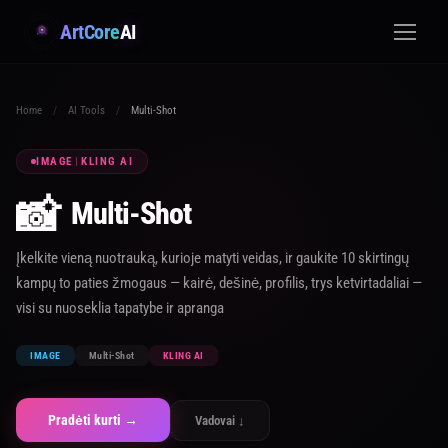
ArtCore
AI
Home
/
AI Tools
/
Multi-Shot
IMAGE
|
KLING AI
📸
Multi-Shot
Įkelkite vieną nuotrauką, kurioje matyti veidas, ir gaukite 10 skirtingų
kampų to paties žmogaus — kairė, dešinė, profilis, trys ketvirtadaliai —
visi su nuoseklia tapatybe ir apranga
IMAGE
Multi-Shot
KLING AI
Pradėti kurti →
Vadovai ↓