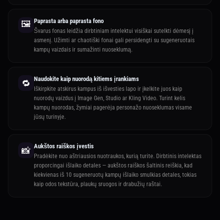
Paprasta arba paprasta fono
🖼️
Švarus fonas leidžia dirbtiniam intelektui visiškai sutelkti dėmesį į
asmenį. Užimti ar chaotiški fonai gali persidengti su sugeneruotais
kampų vaizdais ir sumažinti nuoseklumą.
Naudokite kaip nuorodą kitiems įrankiams
🔁
Iškirpkite atskirus kampus iš išvesties lapo ir įkelkite juos kaip
nuorodų vaizdus į Image Gen, Studio ar Kling Video. Turint kelis
kampų nuorodas, žymiai pagerėja personažo nuoseklumas visame
jūsų turinyje.
Aukštos raiškos įvestis
📸
Pradėkite nuo aštriausios nuotraukos, kurią turite. Dirbtinis intelektas
proporcingai išlaiko detales — aukštos raiškos šaltinis reiškia, kad
kiekvienas iš 10 sugeneruotų kampų išlaiko smulkias detales, tokias
kaip odos tekstūra, plaukų sruogos ir drabužių raštai.