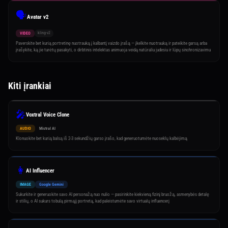
🗣️
Avatar v2
kling-v2
VIDEO
Paverskite bet kurią portretinę nuotrauką į kalbantį vaizdo įrašą — įkelkite nuotrauką ir pateikite garsą arba
įrašykite, ką jie turėtų pasakyti, o dirbtinis intelektas animuoja veidą natūraliu judesiu ir lūpų sinchronizavimu
Kiti įrankiai
🎤
Voxtral Voice Clone
AUDIO
Mistral AI
Klonuokite bet kurią balsą iš 2-3 sekundžių garso įrašo, kad generuotumėte nuoseklų kalbėjimą
👩
AI Influencer
IMAGE
Google Gemini
Sukurkite ir generuokite savo AI personažą nuo nulio — pasirinkite kiekvieną fizinį bruožą, asmenybės detalę
ir stilių, o AI sukurs tobulą pirmąjį portretą, kad paleistumėte savo virtualų influencerį